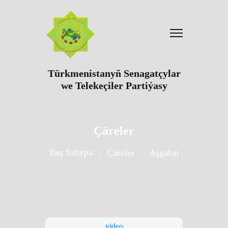
Türkmenistanyň Senagatçylar
we Telekeçiler Partiýasy
Çäreler
Baş Sahypa
Çäreler
Aşgabat
video