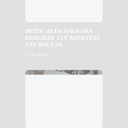
BEÝIK IŞLER HALKARA
DEREJEDE ULY ÄHMIÝETE
EÝE BOLÝAR
27.02.2026ý.