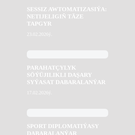
SESSIZ AWTOMATIZASIÝA:
NETIJELIGIŇ TÄZE
TAPGYR
23.02.2026ý.
PARAHATÇYLYK
SÖÝÜJILIKLI DAŞARY
SYÝASAT DABARALANÝAR
17.02.2026ý.
SPORT DIPLOMATIÝASY
DABARALANÝAR