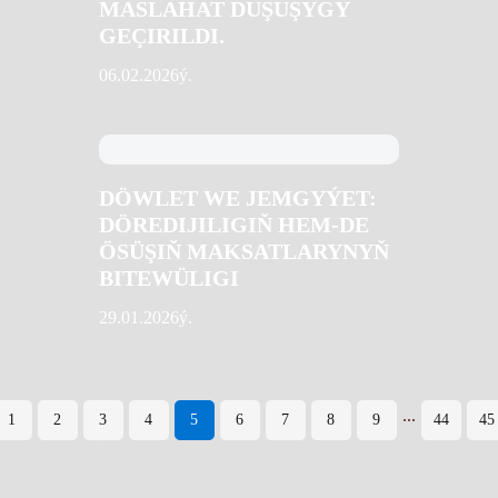
MASLAHAT DUŞUŞYGY
GEÇIRILDI.
06.02.2026ý.
DÖWLET WE JEMGYÝET:
DÖREDIJILIGIŇ HEM-DE
ÖSÜŞIŇ MAKSATLARYNYŇ
BITEWÜLIGI
29.01.2026ý.
...
1
2
3
4
5
6
7
8
9
44
45