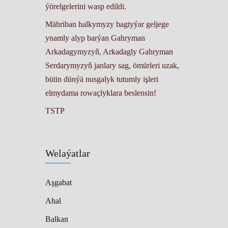
ýörelgelerini wasp edildi.
Mähriban halkymyzy bagtyýar geljege
ynamly alyp barýan Gahryman
Arkadagymyzyň, Arkadagly Gahryman
Serdarymyzyň janlary sag, ömürleri uzak,
bütin dünýä nusgalyk tutumly işleri
elmydama rowaçlyklara beslensin!
TSTP
Welaýatlar
Aşgabat
Ahal
Balkan