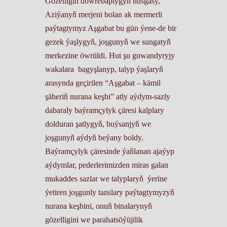
Gözelligiň döwrebaplygyň nusgasy,
Aziýanyň merjeni bolan ak mermerli
paýtagtymyz Aşgabat bu gün ýene-de bir
gezek ýaşlygyň, joşgunyň we sungatyň
merkezine öwrüldi. Hut şu guwandyryjy
wakalara bagyşlanyp, talyp ýaşlaryň
arasynda geçirilen “Aşgabat – kämil
şäheriň nurana keşbi” atly aýdym-sazly
dabaraly baýramçylyk çäresi kalplary
dolduran şatlygyň, buýsanjyň we
joşgunyň aýdyň beýany boldy.
Baýramçylyk çäresinde ýaňlanan ajaýyp
aýdymlar, pederlerimizden miras galan
mukaddes sazlar we talyplaryň ýerine
ýetiren joşgunly tanslary paýtagtymyzyň
nurana keşbini, onuň binalarynyň
gözelligini we parahatsöýüjilik