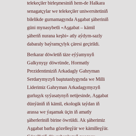
telekeçiler birleşmesiniň hem-de Halkara
senagatçylar we telekeçiler uniwersitetiniň
bilelikde gurnamagynda Aşgabat şäheriniň
güni mynasybetli «Aşgabat – kämil
şäheriň nurana keşbi» atly aýdym-sazly
dabaraly baýramçylyk çäresi geçirildi.
Berkarar döwletiň täze eýýamynyň
Galkynyşy döwründe, Hormatly
Prezidentimiziň Arkadagly Gahryman
Serdarymyzyň baştutanlygynda we Milli
Liderimiz Gahryman Arkadagymyzyň
gurluşyk syýasatynyň netijesinde, Aşgabat
dünýäniň iň kämil, ekologik taýdan iň
arassa we ýaşamak üçin iň amatly
şäherleriniň birine öwrüldi. Ak şäherimiz
Aşgabat barha gözelleşýär we kämilleşýär.