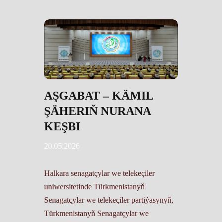
AŞGABAT – KÄMIL
ŞÄHERIŇ NURANA
KEŞBI
20.05.2026
Halkara senagatçylar we telekeçiler
uniwersitetinde Türkmenistanyň
Senagatçylar we telekeçiler partiýasynyň,
Türkmenistanyň Senagatçylar we