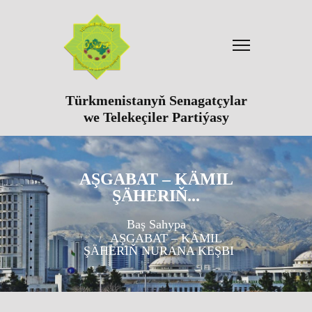
Türkmenistanyň Senagatçylar
we Telekeçiler Partiýasy
AŞGABAT – KÄMIL
ŞÄHERIŇ...
Baş Sahypa
AŞGABAT – KÄMIL
ŞÄHERIŇ NURANA KEŞBI