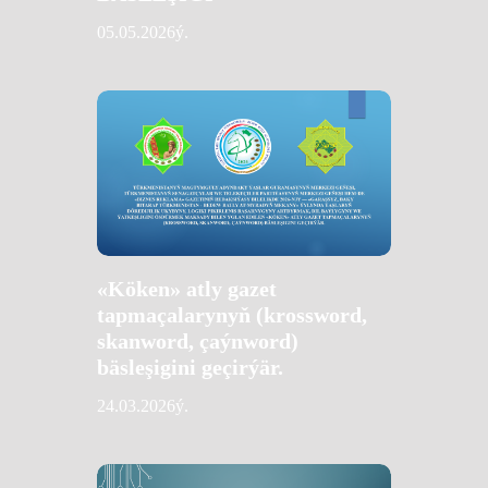
05.05.2026ý.
«Köken» atly gazet
tapmaçalarynyň (krossword,
skanword, çaýnword)
bäsleşigini geçirýär.
24.03.2026ý.