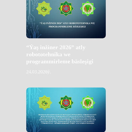
“Ýaş inžiner 2026” atly
robototehnika we
programmirleme bäsleşigi
24.03.2026ý.