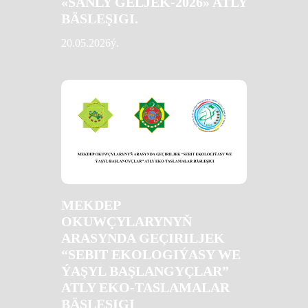
«SANLY GELJEK-2026» ATLY
BÄSLEŞIGI.
20.05.2026ý.
MEKDEP
OKUWÇYLARYNYŇ
ARASYNDA GEÇIRILJEK
“SEBIT EKOLOGIÝASY WE
ÝAŞYL BAŞLANGYÇLAR”
ATLY EKO-TASLAMALAR
BÄSLEŞIGI