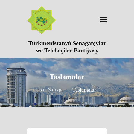
Türkmenistanyň Senagatçylar
we Telekeçiler Partiýasy
Taslamalar
Baş Sahypa
Taslamalar