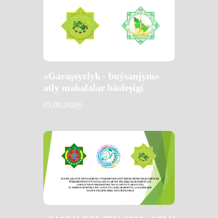
«Garaşsyzlyk - buýsanjym»
atly makalalar bäsleşigi
03.08.2026ý.