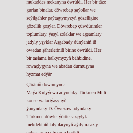
mukaddes mekanyna öwrüldi. Her bir täze
gurlan binalar, döwrebap şaýollar we
seýilgähler paýtagtymyzyň gözelligine
gözellik goşýar. Döwrebap çüwdürimler
toplumlary, ýaşyl zolaklar we agşamlary
jadyly yşyklar Aşgabady dünýäniň iň
owadan şäherleriniň birine öwrüldi. Her
bir taslama halkymyzyň bähbidine,
rowaçlygyna we abadan durmuşyna
hyzmat edýär.
Çäräniň dowamynda
Maýa Kulyýewa adyndaky Türkmen Milli
konserwatoriýasynyň
ýanyndaky D. Öwezow adyndaky
Türkmen döwlet ýörite sazçylyk
mekdebiniň talyplarynyň aýdym-sazly
çykyşlaryna uly orun berildi.