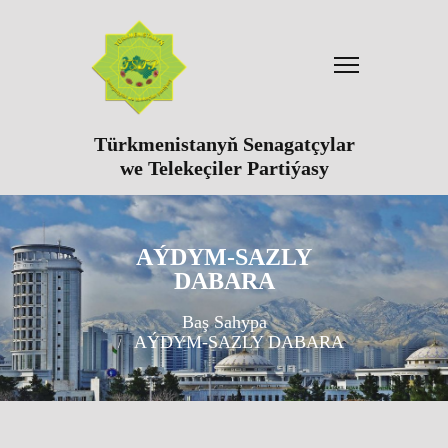
Türkmenistanyň Senagatçylar
we Telekeçiler Partiýasy
AÝDYM-SAZLY
DABARA
Baş Sahypa
AÝDYM-SAZLY DABARA