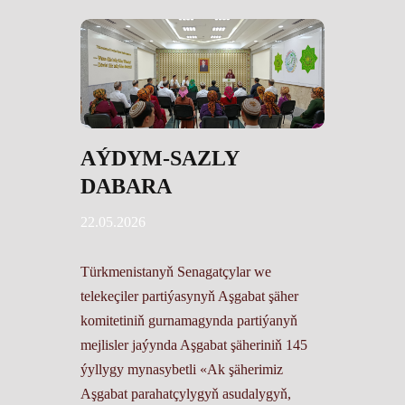
AÝDYM-SAZLY
DABARA
22.05.2026
Türkmenistanyň Senagatçylar we
telekeçiler partiýasynyň Aşgabat şäher
komitetiniň gurnamagynda partiýanyň
mejlisler jaýynda Aşgabat şäheriniň 145
ýyllygy mynasybetli «Ak şäherimiz
Aşgabat parahatçylygyň asudalygyň,