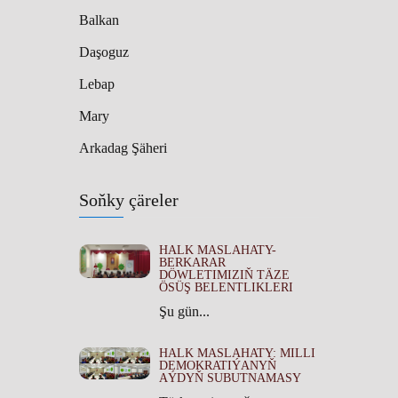
Balkan
Daşoguz
Lebap
Mary
Arkadag Şäheri
Soňky çäreler
HALK MASLAHATY-
BERKARAR
DÖWLETIMIZIŇ TÄZE
ÖSÜŞ BELENTLIKLERI
Şu gün...
HALK MASLAHATY: MILLI
DEMOKRATIÝANYŇ
AÝDYŇ SUBUTNAMASY