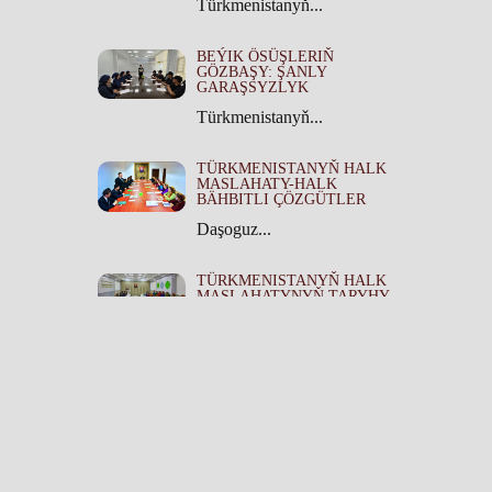
Türkmenistanyň...
BEÝIK ÖSÜŞLERIŇ
GÖZBAŞY: ŞANLY
GARAŞSYZLYK
Türkmenistanyň...
TÜRKMENISTANYŇ HALK
MASLAHATY-HALK
BÄHBITLI ÇÖZGÜTLER
Daşoguz...
TÜRKMENISTANYŇ HALK
MASLAHATYNYŇ TARYHY
ÄHMIÝETI
Türkmenistanyň...
Ähli hukuklar goralan - TSTP