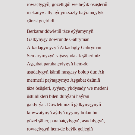
rowaçlygyň, gözelligiň we beýik ösüşleriň
mekany» atly aýdym-sazly baýramçylyk
çäresi geçirildi.
Berkarar döwletiň täze eýýamynyň
Galkynyşy döwründe Gahryman
Arkadagymyzyň Arkadagly Gahryman
Serdarymyzyň saýasynda ak şäherimiz
Aşgabat parahatçylygyň hem-de
asudalygyň kämil nusgasy bolup dur. Ak
mermerli paýtagtymyz Aşgabat özüniň
täze ösüşleri, syýasy, ykdysady we medeni
üstünlikleri bilen dünýäni haýran
galdyrýar. Döwletimiziň galkynyşynyň
kuwwatynyň aýdyň nyşany bolan bu
gözel şäher, parahatçylygyň, asudalygyň,
rowaçlygyň hem-de beýik geljegiň