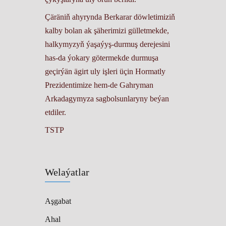
Çäräniň ahyrynda Berkarar döwletimiziň
kalby bolan ak şäherimizi gülletmekde,
halkymyzyň ýaşaýyş-durmuş derejesini
has-da ýokary götermekde durmuşa
geçirýän ägirt uly işleri üçin Hormatly
Prezidentimize hem-de Gahryman
Arkadagymyza sagbolsunlaryny beýan
etdiler.
TSTP
Welaýatlar
Aşgabat
Ahal