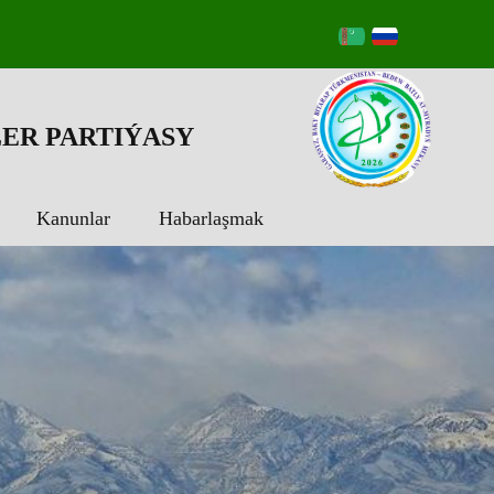
ER PARTIÝASY
Kanunlar
Habarlaşmak