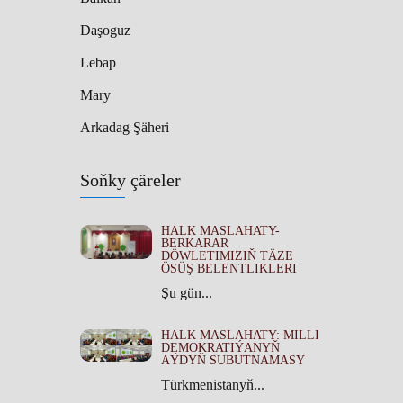
Daşoguz
Lebap
Mary
Arkadag Şäheri
Soňky çäreler
HALK MASLAHATY-
BERKARAR
DÖWLETIMIZIŇ TÄZE
ÖSÜŞ BELENTLIKLERI
Şu gün...
HALK MASLAHATY: MILLI
DEMOKRATIÝANYŇ
AÝDYŇ SUBUTNAMASY
Türkmenistanyň...