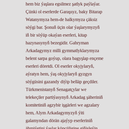
hem biz ýaşlara egsilmez şatlyk paýlaýar.
Çünki ol eserlerde Garaşsyz, baky Bitarap
Watanymyza hem-de halkymyza çäksiz
söýgi bar. Şonuň üçin olar ýaşlarymyzyň
iň bir söýüp okaýan eserleri, kitap
hazynasynyň bezegidir. Gahryman
Arkadagymyz milli gymmatlyklarymyza
belent sarpa goýup, olara bagyşlap ençeme
eserleri döretdi. Ol eserler okyjylaryň,
aýratyn hem, ýaş okyjylaryň gyzgyn
söýgüsini gazandy diýip belläp geçdiler.
Türkmenistanyň Senagatçylar we
telekeçiler partiýasynyň Arkadag şäheriniň
komitetiniň agzybir işgärleri we agzalary
hem, Alym Arkadagymyzyň ýiti
galamyndan dörän ajaýyp eserleriniň
ähmiýetini ýaşlar köpçüligine giňişleýin