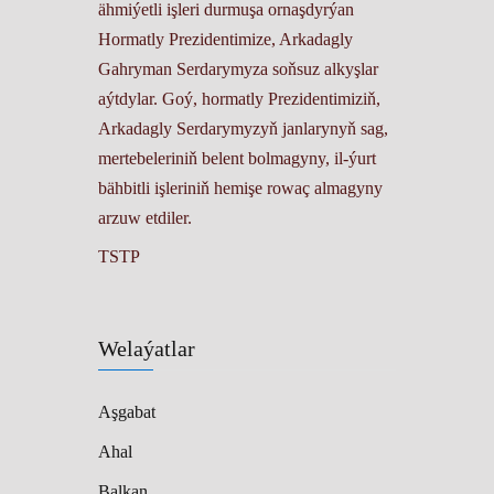
ähmiýetli işleri durmuşa ornaşdyrýan
Hormatly Prezidentimize, Arkadagly
Gahryman Serdarymyza soňsuz alkyşlar
aýtdylar. Goý, hormatly Prezidentimiziň,
Arkadagly Serdarymyzyň janlarynyň sag,
mertebeleriniň belent bolmagyny, il-ýurt
bähbitli işleriniň hemişe rowaç almagyny
arzuw etdiler.
TSTP
Welaýatlar
Aşgabat
Ahal
Balkan