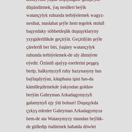
düşündirmek, ýaş nesilleri beýik
watançylyk ruhunda terbiýelemek wagyz-
nesihat, maslahat şeýle hem tegelek stoluň
başyndaky söhbetdeşlik duşuşyklaryny
yzygiderlilikde geçirýär. Geçirilýän şeýle
çäreleriň her biri, ýaşlary watançylyk
ruhunda terbiýelemek-de uly ähmiýete
eýedir. Özüniň ajaýyp eserlerini peşgeş
berip, halkymyzyň ruhy hazynasyny has
baýlaşdyrýan, kitaphana işini has-da
kämilleşdirmekde ýakyndan goldaw
berýän Gahryman Arkadagymyzyň
galamynyň ujy ýiti bolsun! Duşuşykda
çykyş edenler Gahryman Arkadagymyza
hem-de ata Watanymyzy mundan beýläk-
de gülledip ösdürmek babatda döwlet