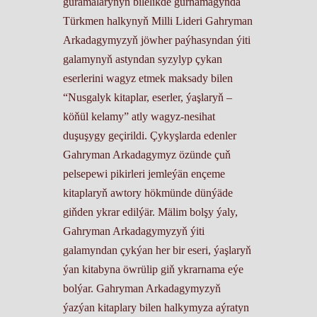
guramalarynyň bilelikde gurnamagynda
Türkmen halkynyň Milli Lideri Gahryman
Arkadagymyzyň jöwher paýhasyndan ýiti
galamynyň astyndan syzylyp çykan
eserlerini wagyz etmek maksady bilen
“Nusgalyk kitaplar, eserler, ýaşlaryň –
köňül kelamy” atly wagyz-nesihat
duşuşygy geçirildi. Çykyşlarda edenler
Gahryman Arkadagymyz özünde çuň
pelsepewi pikirleri jemleýän ençeme
kitaplaryň awtory hökmünde dünýäde
giňden ykrar edilýär. Mälim bolşy ýaly,
Gahryman Arkadagymyzyň ýiti
galamyndan çykýan her bir eseri, ýaşlaryň
ýan kitabyna öwrülip giň ykrarnama eýe
bolýar. Gahryman Arkadagymyzyň
ýazýan kitaplary bilen halkymyza aýratyn