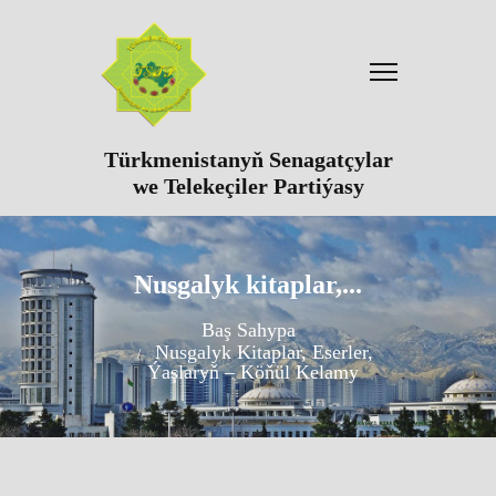
Türkmenistanyň Senagatçylar
we Telekeçiler Partiýasy
Nusgalyk kitaplar,...
Baş Sahypa
Nusgalyk Kitaplar, Eserler,
Ýaşlaryň – Köňül Kelamy