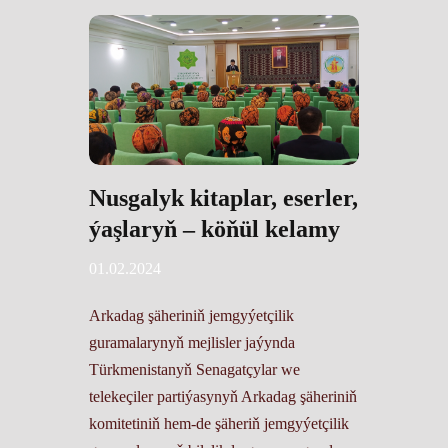
Nusgalyk kitaplar, eserler,
ýaşlaryň – köňül kelamy
01.02.2024
Arkadag şäheriniň jemgyýetçilik
guramalarynyň mejlisler jaýynda
Türkmenistanyň Senagatçylar we
telekeçiler partiýasynyň Arkadag şäheriniň
komitetiniň hem-de şäheriň jemgyýetçilik