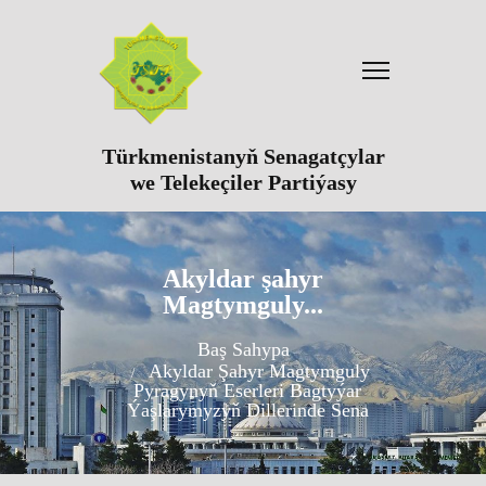
Türkmenistanyň Senagatçylar
we Telekeçiler Partiýasy
Akyldar şahyr
Magtymguly...
Baş Sahypa
Akyldar Şahyr Magtymguly
Pyragynyň Eserleri Bagtyýar
Ýaşlarymyzyň Dillerinde Sena