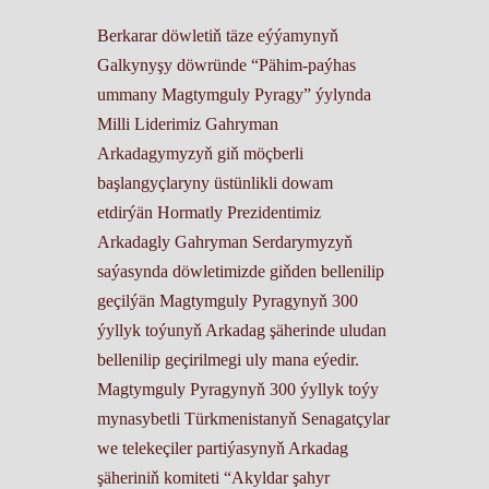
Berkarar döwletiň täze eýýamynyň
Galkynyşy döwründe “Pähim-paýhas
ummany Magtymguly Pyragy” ýylynda
Milli Liderimiz Gahryman
Arkadagymyzyň giň möçberli
başlangyçlaryny üstünlikli dowam
etdirýän Hormatly Prezidentimiz
Arkadagly Gahryman Serdarymyzyň
saýasynda döwletimizde giňden bellenilip
geçilýän Magtymguly Pyragynyň 300
ýyllyk toýunyň Arkadag şäherinde uludan
bellenilip geçirilmegi uly mana eýedir.
Magtymguly Pyragynyň 300 ýyllyk toýy
mynasybetli Türkmenistanyň Senagatçylar
we telekeçiler partiýasynyň Arkadag
şäheriniň komiteti “Akyldar şahyr