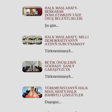
HALK MASLAHATY-
BERKARAR
DÖWLETIMIZIŇ TÄZE
ÖSÜŞ BELENTLIKLERI
Şu gün...
HALK MASLAHATY: MILLI
DEMOKRATIÝANYŇ
AÝDYŇ SUBUTNAMASY
Türkmenistanyň...
BEÝIK ÖSÜŞLERIŇ
GÖZBAŞY: ŞANLY
GARAŞSYZLYK
Türkmenistanyň...
TÜRKMENISTANYŇ HALK
MASLAHATY-HALK
BÄHBITLI ÇÖZGÜTLER
Daşoguz...