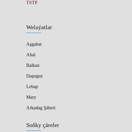
TSTP
Welaýatlar
Aşgabat
Ahal
Balkan
Daşoguz
Lebap
Mary
Arkadag Şäheri
Soňky çäreler