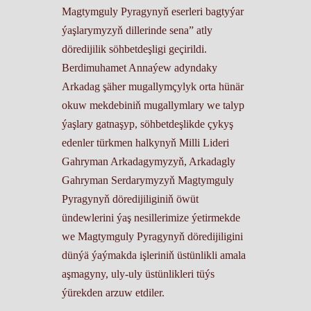
Magtymguly Pyragynyň eserleri bagtyýar
ýaşlarymyzyň dillerinde sena” atly
döredijilik söhbetdeşligi geçirildi.
Berdimuhamet Annaýew adyndaky
Arkadag şäher mugallymçylyk orta hünär
okuw mekdebiniň mugallymlary we talyp
ýaşlary gatnaşyp, söhbetdeşlikde çykyş
edenler türkmen halkynyň Milli Lideri
Gahryman Arkadagymyzyň, Arkadagly
Gahryman Serdarymyzyň Magtymguly
Pyragynyň döredijiliginiň öwüt
ündewlerini ýaş nesillerimize ýetirmekde
we Magtymguly Pyragynyň döredijiligini
dünýä ýaýmakda işleriniň üstünlikli amala
aşmagyny, uly-uly üstünlikleri tüýs
ýürekden arzuw etdiler.