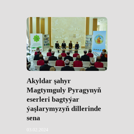
Akyldar şahyr
Magtymguly Pyragynyň
eserleri bagtyýar
ýaşlarymyzyň dillerinde
sena
03.02.2024