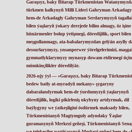
Garaşsyz, baky Bitarap Türkmenistan Watanymyzd
türkmen halkynyň Milli Lideri Gahryman Arkadag
hem-de Arkadagly Gahryman Serdarymyzyň tagalla
bilen ýaşlaryň ýokary derejede bilim almagy, öz işine
hünärmenler bolup ýetişmegi, döredijilik, sport bilen
meşgullanmagy, ata-babalarymyzdan gelýän asylly d
dessurlarymyzy, ynsanperwer ýörelgelerimizi, maşga
gymmatlyklarymyzy mynasyp dowam etdirmegi üçin
mümkinçilikler döredilýär.
2026-njy ýyl — «Garaşsyz, baky Bitarap Türkmenist
bedew batly at-myradyň mekany» şygaryny
dabaralandyrmak hem-de ýurdumyzyň ýaşlarynyň
döredijilik, logiki pikirleniş ukybyny artdyrmak, dil
baýlygyny we ýatkeşligini ösdürmek maksady bilen,
Türkmenistanyň Magtymguly adyndaky Ýaşlar
guramasynyň Merkezi geňeşi, Türkmenistanyň Sena
we telekeçiler partiýasynyň Merkezi geňeşi hem-de «