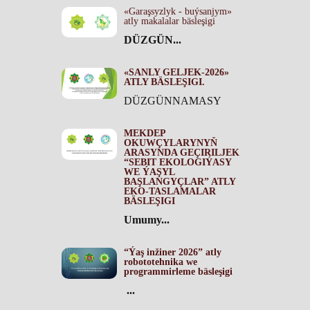
«Garaşsyzlyk - buýsanjym»
atly makalalar bäsleşigi
DÜZGÜN...
«SANLY GELJEK-2026»
ATLY BÄSLEŞIGI.
DÜZGÜNNAMASY
MEKDEP
OKUWÇYLARYNYŇ
ARASYNDA GEÇIRILJEK
“SEBIT EKOLOGIÝASY
WE ÝAŞYL
BAŞLANGYÇLAR” ATLY
EKO-TASLAMALAR
BÄSLEŞIGI
Umumy...
“Ýaş inžiner 2026” atly
robototehnika we
programmirleme bäsleşigi
...