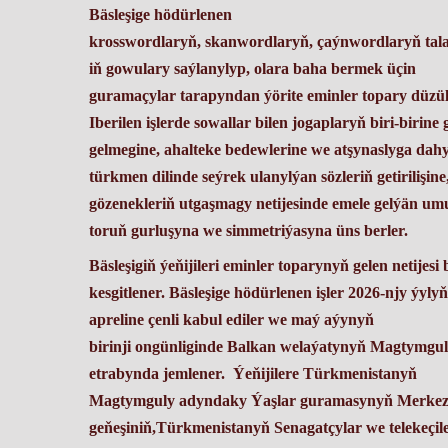
Bäsleşige hödürlenen
krosswordlaryň, skanwordlaryň, çaýnwordlaryň tal
iň gowulary saýlanylyp, olara baha bermek üçin
guramaçylar tarapyndan ýörite eminler topary düzül
Iberilen işlerde sowallar bilen jogaplaryň biri-birine
gelmegine, ahalteke bedewlerine we atşynaslyga dahy
türkmen dilinde seýrek ulanylýan sözleriň getirilişine
gözenekleriň utgaşmagy netijesinde emele gelýän u
toruň gurluşyna we simmetriýasyna üns berler.
Bäsleşigiň ýeňijileri eminler toparynyň gelen netijesi
kesgitlener. Bäsleşige hödürlenen işler 2026-njy ýyly
apreline çenli kabul ediler we maý aýynyň
birinji ongünliginde Balkan welaýatynyň Magtymgu
etrabynda jemlener. Ýeňijilere Türkmenistanyň
Magtymguly adyndaky Ýaşlar guramasynyň Merkez
geňeşiniň,Türkmenistanyň Senagatçylar we telekeçil