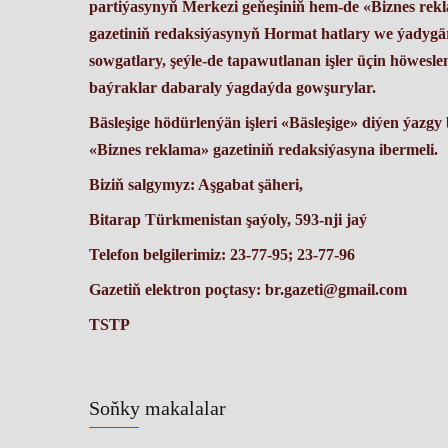
partiýasynyň Merkezi geňeşiniň hem-de «Biznes rek
gazetiniň redaksiýasynyň Hormat hatlary we ýadygä
sowgatlary, şeýle-de tapawutlanan işler üçin höweslen
baýraklar dabaraly ýagdaýda gowşurylar.
Bäsleşige hödürlenýän işleri «Bäsleşige» diýen ýazgy 
«Biznes reklama» gazetiniň redaksiýasyna ibermeli.
Biziň salgymyz: Aşgabat şäheri,
Bitarap Türkmenistan şaýoly, 593-nji jaý
Telefon belgilerimiz: 23-77-95; 23-77-96
Gazetiň elektron poçtasy: br.gazeti@gmail.com
TSTP
Soňky makalalar