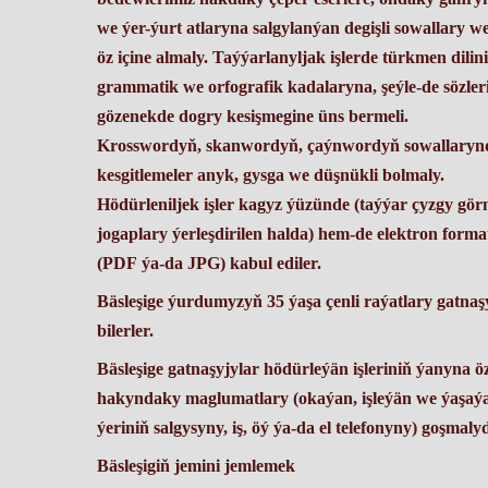
we ýer-ýurt atlaryna salgylanýan degişli sowallary we
öz içine almaly. Taýýarlanyljak işlerde türkmen dilin
grammatik we orfografik kadalaryna, şeýle-de sözler
gözenekde dogry kesişmegine üns bermeli.
Krosswordyň, skanwordyň, çaýnwordyň sowallaryn
kesgitlemeler anyk, gysga we düşnükli bolmaly.
Hödürleniljek işler kagyz ýüzünde (taýýar çyzgy gör
jogaplary ýerleşdirilen halda) hem-de elektron form
(PDF ýa-da JPG) kabul ediler.
Bäsleşige ýurdumyzyň 35 ýaşa çenli raýatlary gatnaş
bilerler.
Bäsleşige gatnaşyjylar hödürleýän işleriniň ýanyna öz
hakyndaky maglumatlary (okaýan, işleýän we ýaşaý
ýeriniň salgysyny, iş, öý ýa-da el telefonyny) goşmaly
Bäsleşigiň jemini jemlemek