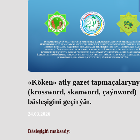
«Köken» atly gazet tapmaçalaryn
(krossword, skanword, çaýnword)
bäsleşigini geçirýär.
24.03.2026
Bäsleşigiň maksady: