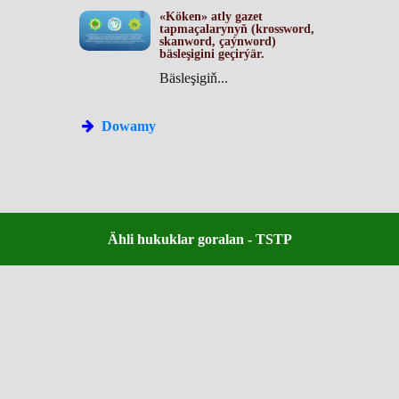
«Köken» atly gazet
tapmaçalarynyň (krossword,
skanword, çaýnword)
bäsleşigini geçirýär.
Bäsleşigiň...
Dowamy
Ähli hukuklar goralan - TSTP