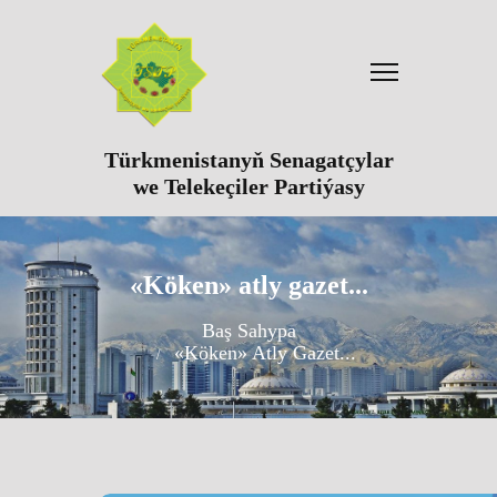
Türkmenistanyň Senagatçylar
we Telekeçiler Partiýasy
«Köken» atly gazet...
Baş Sahypa
«Köken» Atly Gazet...