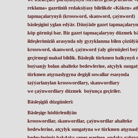
reklama» gazetiniň redaksiýasy bilelikde «Köken» atl
tapmaçalarynyň (krossword, skanword, çaýnword)
bäsleşigini yglan edýär. Dünýäde gazet tapmaçalary
köp görnüşi bar. Biz gazet tapmaçalaryny düzmek bäs
ildeşlerimiziň arasynda uly gyzyklanma bilen çözülý
krossword, skanword, çaýnword ýaly görnüşleri bo
geçirmegi makul bildik. Bäsleşik türkmen halkynyň m
buýsanjy bolan ahalteke bedewlerine, atçylyk sunga
türkmen atşynaslygyna degişli sowallar esasynda
taýýarlanylan krosswordlary, skanwordlary
we çaýnwordlary düzmek boýunça geçiriler.
Bäsleşigiň düzgünleri:
Bäsleşige hödürlenilýän
krosswordlar, skanwordlar, çaýnwordlar ahalteke
bedewlerine, atçylyk sungatyna we türkmen atşynasl
bedewlerimiz hakdaky çeper eserlere, ondaky gahr