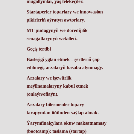
mugallymlar, ýaş telekeçiler.
Startaperler toparlary we innowasion
pikirleriň aýratyn awtorlary.
MT pudagynyň we döredijilik
senagatlarynyň wekilleri.
Geçiş tertibi
Bäsleşigi yglan etmek – şertleriň çap
edilmegi, arzalaryň hasaba alynmagy.
Arzalary we işewürlik
meýilnamalaryny kabul etmek
(onlaýn/oflaýn).
Arzalary bilermenler topary
tarapyndan öňünden saýlap almak.
Ýarymfinalçylara okuw maksatnamasy
(bootcamp): taslama (startap)