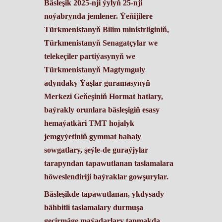
Bäsleşik 2025-nji ýylyň 25-nji
noýabrynda jemlener. Ýeňijilere
Türkmenistanyň Bilim ministrliginiň,
Türkmenistanyň Senagatçylar we
telekeçiler partiýasynyň we
Türkmenistanyň Magtymguly
adyndaky Ýaşlar guramasynyň
Merkezi Geňeşiniň
Hormat hatlary,
baýrakly orunlara bäsleşigiň esasy
hemaýatkäri TMT hojalyk
jemgyýetiniň gymmat bahaly
sowgatlary, şeýle-de guraýjylar
tarapyndan tapawutlanan taslamalara
höweslendiriji baýraklar gowşurylar.
Bäsleşikde tapawutlanan, ykdysady
bähbitli taslamalary durmuşa
geçirmäge maýadarlary tapmakda