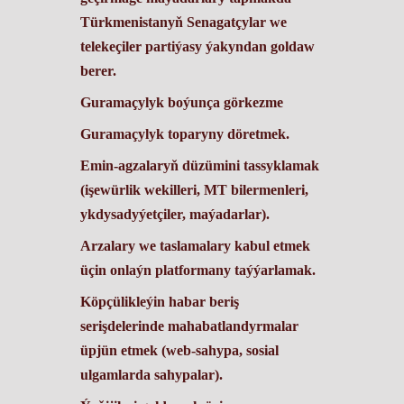
Türkmenistanyň Senagatçylar we
telekeçiler partiýasy ýakyndan goldaw
berer.
Guramaçylyk boýunça görkezme
Guramaçylyk toparyny döretmek.
Emin-agzalaryň düzümini tassyklamak
(işewürlik wekilleri, MT bilermenleri,
ykdysadyýetçiler, maýadarlar).
Arzalary we taslamalary kabul etmek
üçin onlaýn platformany taýýarlamak.
Köpçülikleýin habar beriş
serişdelerinde mahabatlandyrmalar
üpjün etmek (web-sahypa, sosial
ulgamlarda sahypalar).