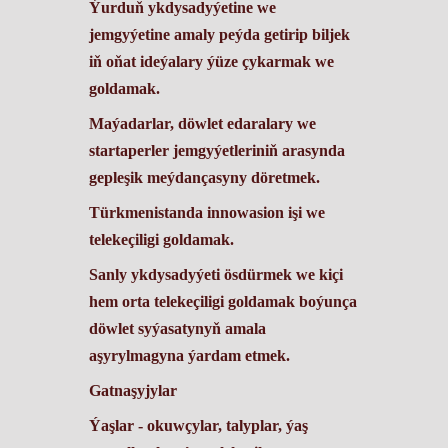
Ýurduň ykdysadyýetine we
jemgyýetine amaly peýda getirip biljek
iň oňat ideýalary ýüze çykarmak we
goldamak.
Maýadarlar, döwlet edaralary we
startaperler jemgyýetleriniň arasynda
gepleşik meýdançasyny döretmek.
Türkmenistanda innowasion işi we
telekeçiligi goldamak.
Sanly ykdysadyýeti ösdürmek we kiçi
hem orta telekeçiligi goldamak boýunça
döwlet syýasatynyň amala
aşyrylmagyna ýardam etmek.
Gatnaşyjylar
Ýaşlar - okuwçylar, talyplar, ýaş