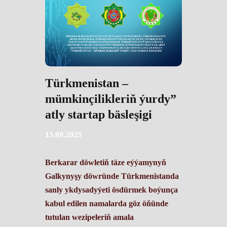
Türkmenistan –
mümkinçilikleriň ýurdy”
atly startap bäsleşigi
15.09.2025
Berkarar döwletiň täze eýýamynyň
Galkynyşy döwründe Türkmenistanda
sanly ykdysadyýeti ösdürmek boýunça
kabul edilen namalarda göz öňünde
tutulan wezipeleriň amala