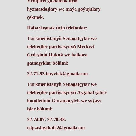
Ýeňijileri goldamak üçin
hyzmatdaşlary we maýa goýujulary
çekmek.
Habarlaşmak üçin telefonlar:
Türkmenistanyň Senagatçylar we
telekeçiler partiýasynyň Merkezi
Geňeşiniň Hukuk we halkara
gatnaşyklar bölümi:
22-71-93 bayvtek@gmail.com
Türkmenistanyň Senagatçylar we
telekeçiler partiýasynyň Aşgabat şäher
komitetiniň Guramaçylyk we syýasy
işler bölümi:
22-74-07, 22-70-38.
tstp.ashgabat22@gmail.com