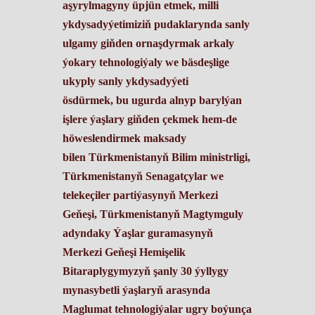
aşyrylmagyny üpjün etmek, milli
ykdysadyýetimiziň pudaklarynda sanly
ulgamy giňden ornaşdyrmak arkaly
ýokary tehnologiýaly we bäsdeşlige
ukyply sanly ykdysadyýeti
ösdürmek,
bu ugurda alnyp barylýan
işlere ýaşlary giňden çekmek hem-de
höweslendirmek maksady
bilen
Türkmenistanyň Bilim ministrligi,
Türkmenistanyň Senagatçylar we
telekeçiler partiýasynyň Merkezi
Geňeşi, Türkmenistanyň Magtymguly
adyndaky Ýaşlar guramasynyň
Merkezi Geňeşi Hemişelik
Bitaraplygymyzyň şanly 30 ýyllygy
mynasybetli ýaşlaryň arasynda
Maglumat tehnologiýalar ugry boýunça