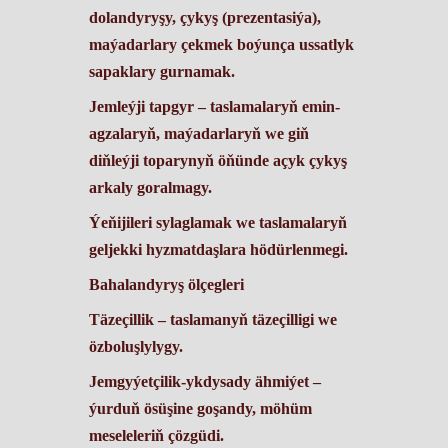
dolandyryşy, çykyş (prezentasiýa),
maýadarlary çekmek boýunça ussatlyk
sapaklary gurnamak.
Jemleýji tapgyr – taslamalaryň emin-
agzalaryň, maýadarlaryň we giň
diňleýji toparynyň öňünde açyk çykyş
arkaly goralmagy.
Ýeňijileri sylaglamak we taslamalaryň
geljekki hyzmatdaşlara hödürlenmegi.
Bahalandyryş ölçegleri
Täzeçillik
– taslamanyň täzeçilligi we
özboluşlylygy.
Jemgyýetçilik-ykdysady ähmiýet
–
ýurduň ösüşine goşandy, möhüm
meseleleriň çözgüdi.