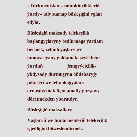
«Türkmenistan – mümkinçilikleriň
ýurdy»
atly startap bäsleşigini yglan
edýär.
Bäsleşigiň maksady telekeçilik
başlangyçlaryny ösdürmäge ýardam
bermek, zehinli ýaşlary we
innowasiýany goldamak, şeýle hem
ýurduň jemgyýetçilik-
ykdysady durmuşyna öňdebaryjy
pikirleri we tehnologiýalary
ornaşdyrmak üçin amatly gurşawy
döretmekden ybaratdyr.
Bäsleşigiň maksatlary
Ýaşlaryň we hünärmenleriň telekeçilik
işjeňligini höweslendirmek.