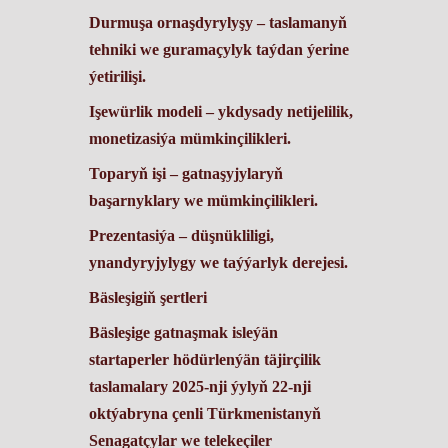
Durmuşa ornaşdyrylyşy
– taslamanyň
tehniki we guramaçylyk taýdan ýerine
ýetirilişi.
Işewürlik modeli
– ykdysady netijelilik,
monetizasiýa mümkinçilikleri.
Toparyň işi
– gatnaşyjylaryň
başarnyklary we mümkinçilikleri.
Prezentasiýa
– düşnükliligi,
ynandyryjylygy we taýýarlyk derejesi.
Bäsleşigiň şertleri
Bäsleşige gatnaşmak isleýän
startaperler hödürlenýän täjirçilik
taslamalary 2025-nji ýylyň 22-nji
oktýabryna çenli Türkmenistanyň
Senagatçylar we telekeçiler