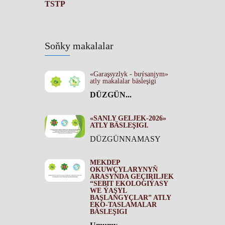
TSTP
Soňky makalalar
«Garaşsyzlyk - buýsanjym»
atly makalalar bäsleşigi
DÜZGÜN...
«SANLY GELJEK-2026»
ATLY BÄSLEŞIGI.
DÜZGÜNNAMASY
MEKDEP
OKUWÇYLARYNYŇ
ARASYNDA GEÇIRILJEK
“SEBIT EKOLOGIÝASY
WE ÝAŞYL
BAŞLANGYÇLAR” ATLY
EKO-TASLAMALAR
BÄSLEŞIGI