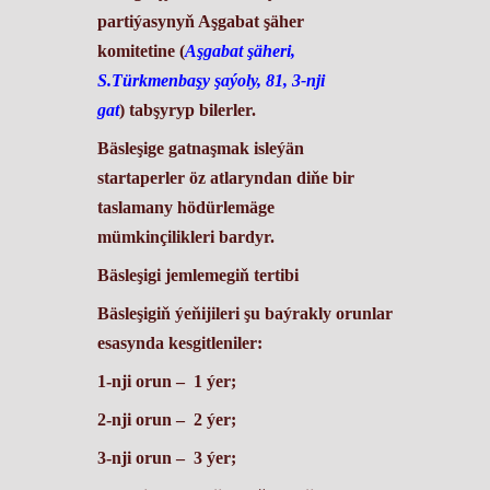
partiýasynyň Aşgabat şäher
komitetine (
Aşgabat şäheri,
S.Türkmenbaşy şaýoly, 81, 3-nji
gat
)
tabşyryp bilerler.
Bäsleşige gatnaşmak isleýän
startaperler öz atlaryndan diňe bir
taslamany hödürlemäge
mümkinçilikleri bardyr.
Bäsleşigi jemlemegiň tertibi
Bäsleşigiň ýeňijileri şu baýrakly orunlar
esasynda kesgitleniler:
1-nji orun
–
1 ýer;
2-nji orun
– 2 ýer;
3-nji orun
– 3 ýer;