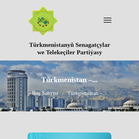
Türkmenistanyň Senagatçylar
we Telekeçiler Partiýasy
Türkmenistan –...
Baş Sahypa
Türkmenistan –...