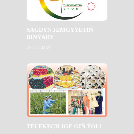
SAGDYN JEMGYÝETIŇ
BINÝADY
23.11.2024ý.
TELEKEÇILIGE GIŇ ÝOL!