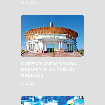
21.11.2024ý.
GADYMY ÄNEW SÖWDA-
KERWEN ÝOLUNYŇ IRI
HALKASY
15.11.2024ý.