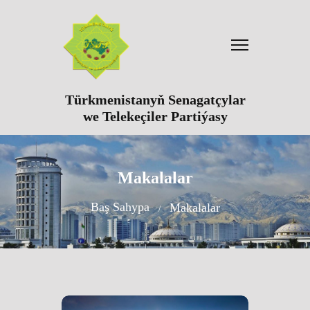
Türkmenistanyň Senagatçylar
we Telekeçiler Partiýasy
Makalalar
Baş Sahypa
Makalalar