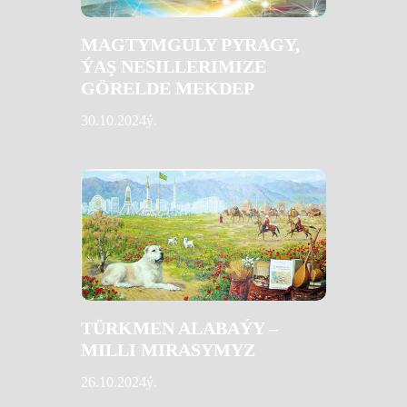
MAGTYMGULY PYRAGY,
ÝAŞ NESILLERIMIZE
GÖRELDE MEKDEP
30.10.2024ý.
TÜRKMEN ALABAÝY –
MILLI MIRASYMYZ
26.10.2024ý.