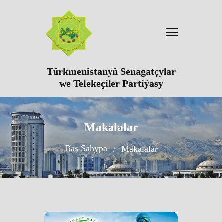
Türkmenistanyň Senagatçylar
we Telekeçiler Partiýasy
Makalalar
Baş Sahypa
Makalalar