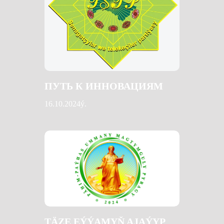
ПУТЬ К ИННОВАЦИЯМ
16.10.2024ý.
TÄZE EÝÝAMYŇ AJAÝYP