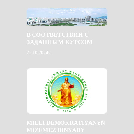
В СООТВЕТСТВИИ С
ЗАДАННЫМ КУРСОМ
22.10.2024ý.
MILLI DEMOKRATIÝANYŇ
MIZEMEZ BINÝADY