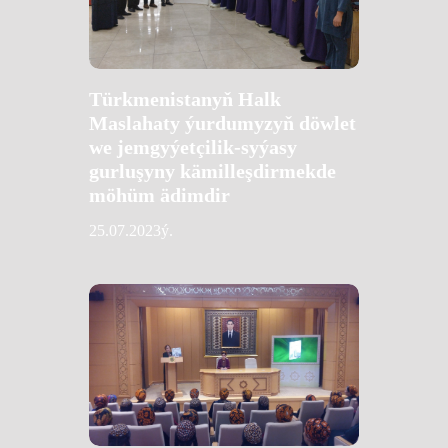
Türkmenistanyň Halk
Maslahaty ýurdumyzyň döwlet
we jemgyýetçilik-syýasy
gurluşyny kämilleşdirmekde
möhüm ädimdir
25.07.2023ý.