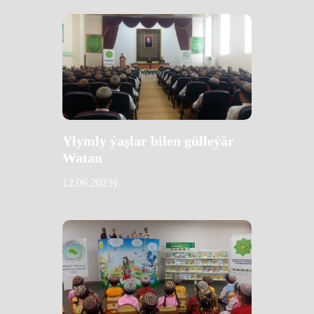
Ylymly ýaşlar bilen gülleýär
Watan
12.06.2023ý.