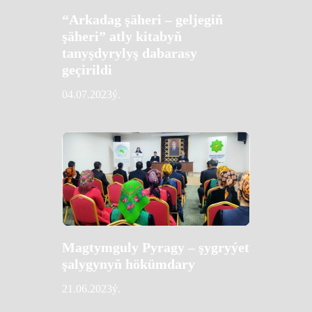
“Arkadag şäheri – geljegiň
şäheri” atly kitabyň
tanyşdyrylyş dabarasy
geçirildi
04.07.2023ý.
Magtymguly Pyragy – şygryýet
şalygynyň hökümdary
21.06.2023ý.