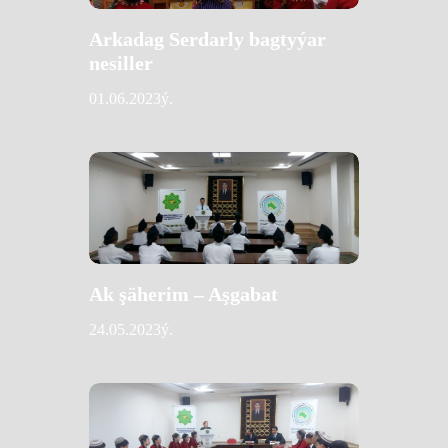
Arkadag Serdarly bagtyýar
nesiller
01.06.2023ý.
Ak şäherim – Aşgabat
24.05.2023ý.