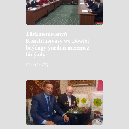
Türkmenistanyň
Konstitusiýasy we Döwlet
baýdagy ýurduň mizemez
binýady
17.05.2023ý.