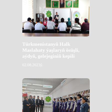
Türkmenistanyň Halk
Maslahaty ýaşlaryň ösüşli,
aýdyň, gelejeginiň kepili
02.08.2023ý.