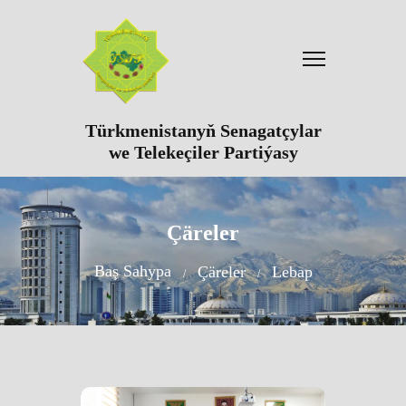
Türkmenistanyň Senagatçylar
we Telekeçiler Partiýasy
Çäreler
Baş Sahypa
Çäreler
Lebap