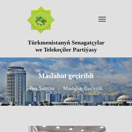
Türkmenistanyň Senagatçylar
we Telekeçiler Partiýasy
Maslahat geçirildi
Baş Sahypa
Maslahat Geçirildi