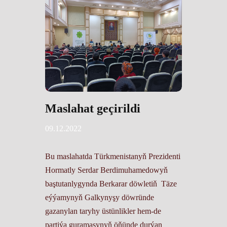
Maslahat geçirildi
09.12.2022
Bu maslahatda
Türkmenistanyň Prezidenti
Hormatly Serdar Berdimuhamedowyň
baştutanlygynda Berkarar döwletiň Täze
eýýamynyň Galkynyşy döwründe
gazanylan taryhy üstünlikler hem-de
partiýa guramasynyň öňünde durýan