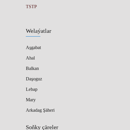
TSTP
Welaýatlar
Aşgabat
Ahal
Balkan
Daşoguz
Lebap
Mary
Arkadag Şäheri
Soňky çäreler