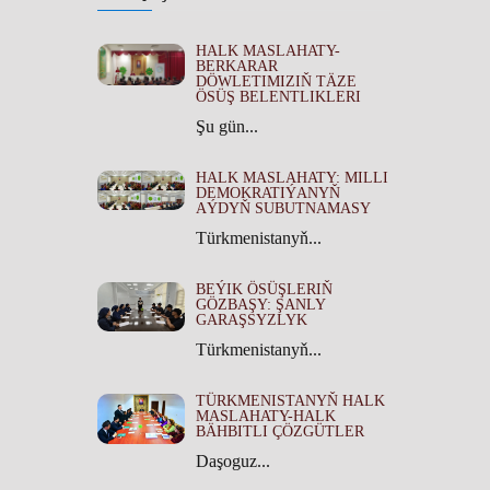
HALK MASLAHATY-
BERKARAR
DÖWLETIMIZIŇ TÄZE
ÖSÜŞ BELENTLIKLERI
Şu gün...
HALK MASLAHATY: MILLI
DEMOKRATIÝANYŇ
AÝDYŇ SUBUTNAMASY
Türkmenistanyň...
BEÝIK ÖSÜŞLERIŇ
GÖZBAŞY: ŞANLY
GARAŞSYZLYK
Türkmenistanyň...
TÜRKMENISTANYŇ HALK
MASLAHATY-HALK
BÄHBITLI ÇÖZGÜTLER
Daşoguz...