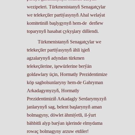
wezipeleri. Türkmenistanyň Senagatçylar
we telekeçiler partiýasynyň Ahal welaýat
komitetiniň başlygynyň hem-de derňew
toparynyň hasabat çykyşlary diňlendi.
Türkmenistanyň Senagatçylar we
telekeçiler partiýasynyň ähli işjeň
agzalarynyň adyndan türkmen
telekeçilerine, işewürlerine berýän
goldawlary üçin, Hormatly Prezidentimize
köp sagbolsunlaryny hem-de Gahryman
Arkadagymyzyň, Hormatly
Prezidentimiziň Arkadagly Serdarymyzyň
janlarynyň sag, belent başlarynyň aman
bolmagyny, döwlet ähmiýetli, il-ýurt
bähbitli alyp barýan işlerinde elmydama
rowaç bolmagyny arzuw etdiler!