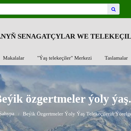
NYŇ SENAGATÇYLAR WE TELEKEÇIL
Makalalar
"Ýaş telekeçiler" Merkezi
Taslamalar
eýik özgertmeler ýoly ýaş.
Sahypa
Beýik Özgertmeler Ýoly Ýaş Telekeçileriň Ýörelge