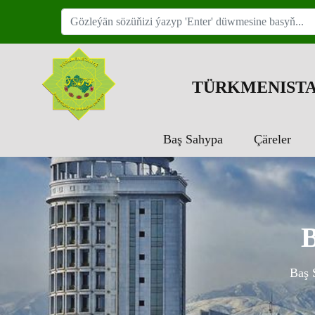
TÜRKMENISTA
Baş Sahypa
Çäreler
B
Baş 