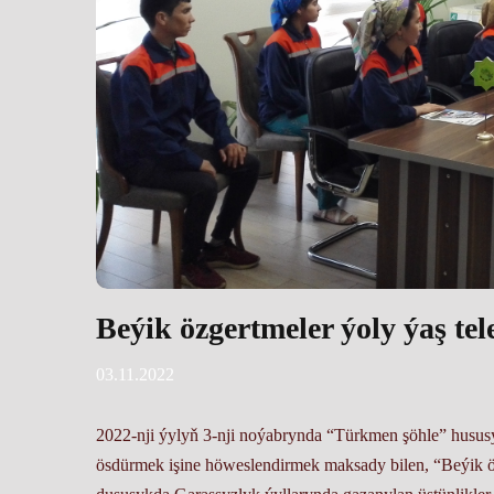
Beýik özgertmeler ýoly ýaş tele
03.11.2022
2022-nji ýylyň 3-nji noýabrynda “Türkmen şöhle” hususy
ösdürmek işine höweslendirmek maksady bilen, “Beýik özge