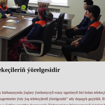
keçileriň ýörelgesidir
 kärhanasynda ýaşlary ýurdumyzyň esasy ugurlaryň biri bolan telekeçi
rtmeler ýoly ýaş telekeçileriň ýörelgesidir” atly duşuşyk geçirildi. 