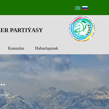
ER PARTIÝASY
Kanunlar
Habarlaşmak
..
sidir