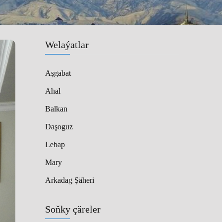
Welaýatlar
Aşgabat
Ahal
Balkan
Daşoguz
Lebap
Mary
Arkadag Şäheri
Soňky çäreler