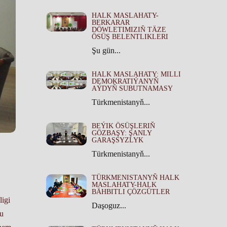
HALK MASLAHATY-
BERKARAR
DÖWLETIMIZIŇ TÄZE
ÖSÜŞ BELENTLIKLERI
Şu gün...
HALK MASLAHATY: MILLI
DEMOKRATIÝANYŇ
AÝDYŇ SUBUTNAMASY
Türkmenistanyň...
BEÝIK ÖSÜŞLERIŇ
GÖZBAŞY: ŞANLY
GARAŞSYZLYK
Türkmenistanyň...
TÜRKMENISTANYŇ HALK
MASLAHATY-HALK
BÄHBITLI ÇÖZGÜTLER
ligi
Daşoguz...
Bu