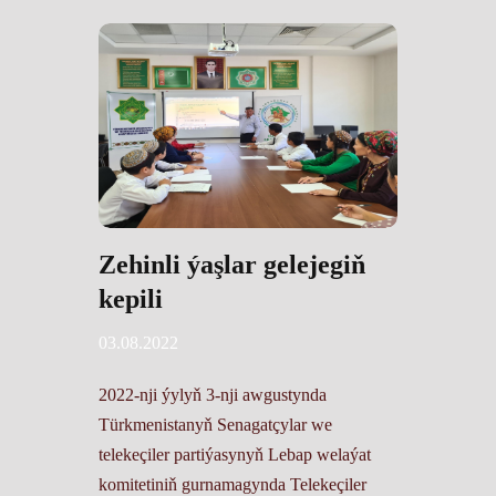
Zehinli ýaşlar gelejegiň
kepili
03.08.2022
2022-nji ýylyň 3-nji awgustynda
Türkmenistanyň Senagatçylar we
telekeçiler partiýasynyň Lebap welaýat
komitetiniň gurnamagynda Telekeçiler