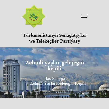
Türkmenistanyň Senagatçylar
we Telekeçiler Partiýasy
Zehinli ýaşlar gelejegiň
kepili
Baş Sahypa
Zehinli Ýaşlar Gelejegiň Kepili