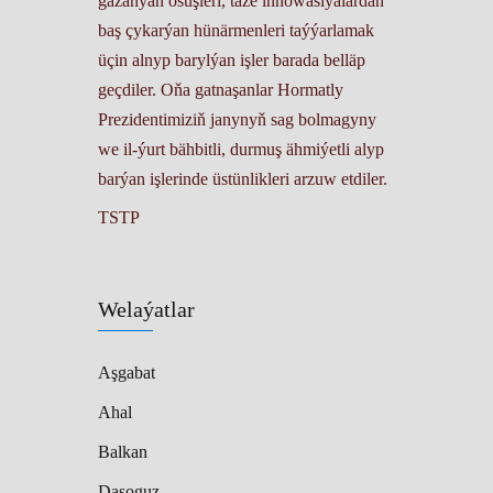
gazanýan ösüşleri, täze innowasiýalardan
baş çykarýan hünärmenleri taýýarlamak
üçin alnyp barylýan işler barada belläp
geçdiler. Oňa gatnaşanlar Hormatly
Prezidentimiziň janynyň sag bolmagyny
we il-ýurt bähbitli, durmuş ähmiýetli alyp
barýan işlerinde üstünlikleri arzuw etdiler.
TSTP
Welaýatlar
Aşgabat
Ahal
Balkan
Daşoguz