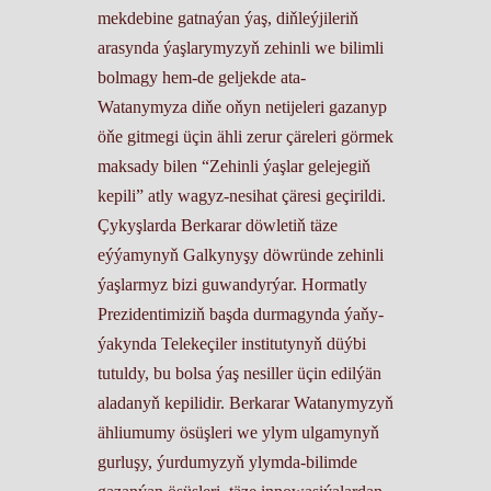
mekdebine gatnaýan ýaş, diňleýjileriň
arasynda ýaşlarymyzyň zehinli we bilimli
bolmagy hem-de geljekde ata-
Watanymyza diňe oňyn netijeleri gazanyp
öňe gitmegi üçin ähli zerur çäreleri görmek
maksady bilen “Zehinli ýaşlar gelejegiň
kepili” atly wagyz-nesihat çäresi geçirildi.
Çykyşlarda Berkarar döwletiň täze
eýýamynyň Galkynyşy döwründe zehinli
ýaşlarmyz bizi guwandyrýar. Hormatly
Prezidentimiziň başda durmagynda ýaňy-
ýakynda Telekeçiler institutynyň düýbi
tutuldy, bu bolsa ýaş nesiller üçin edilýän
aladanyň kepilidir. Berkarar Watanymyzyň
ähliumumy ösüşleri we ylym ulgamynyň
gurluşy, ýurdumyzyň ylymda-bilimde