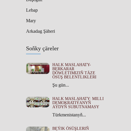
Lebap
Mary
Arkadag Şäheri
Soňky çäreler
HALK MASLAHATY-
BERKARAR
DÖWLETIMIZIŇ TÄZE
ÖSÜŞ BELENTLIKLERI
Şu gün...
HALK MASLAHATY: MILLI
DEMOKRATIÝANYŇ
AÝDYŇ SUBUTNAMASY
Türkmenistanyň...
BEÝIK ÖSÜŞLERIŇ