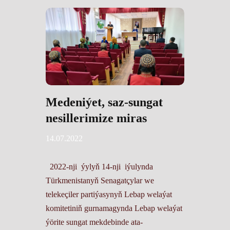
Medeniýet, saz-sungat
nesillerimize miras
14.07.2022
2022-nji ýylyň 14-nji iýulynda
Türkmenistanyň Senagatçylar we
telekeçiler partiýasynyň Lebap welaýat
komitetiniň gurnamagynda Lebap welaýat
ýörite sungat mekdebinde ata-