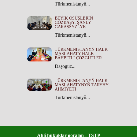
Türkmenistanyň...
BEÝIK ÖSÜŞLERIŇ
GÖZBAŞY: ŞANLY
GARAŞSYZLYK
Türkmenistanyň...
TÜRKMENISTANYŇ HALK
MASLAHATY-HALK
BÄHBITLI ÇÖZGÜTLER
Daşoguz...
TÜRKMENISTANYŇ HALK
MASLAHATYNYŇ TARYHY
ÄHMIÝETI
Türkmenistanyň...
Ähli hukuklar goralan - TSTP