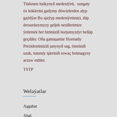
Türkmen halkynyň medeniýeti, sungaty
öz köklerini gadymy döwürlerden alyp
gaýdýar Bu ajaýyp medeniýetimizi, däp
dessurlarymyzy geljek nesillerimize
ýetirmek her birimiziň borjumyzdyr belläp
geçdiler. Oňa gatnaşanlar Hormatly
Prezidentimiziň janynyň sag, ömrüniň
uzak, tutumly işleriniň rowaç bolmagyny
arzuw etdiler.
TSTP
Welaýatlar
Aşgabat
Ahal