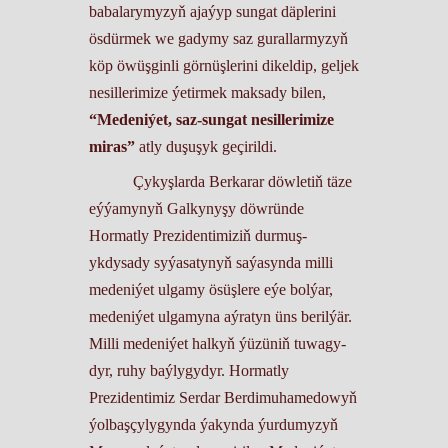
babalarymyzyň ajaýyp sungat däplerini
ösdürmek we gadymy saz gurallarmyzyň
köp öwüşginli görnüşlerini dikeldip, geljek
nesillerimize ýetirmek maksady bilen,
“Medeniýet, saz-sungat nesillerimize
miras”
atly duşuşyk geçirildi.
Çykyşlarda Berkarar döwletiň täze
eýýamynyň Galkynyşy döwründe
Hormatly Prezidentimiziň durmuş-
ykdysady syýasatynyň saýasynda milli
medeniýet ulgamy ösüşlere eýe bolýar,
medeniýet ulgamyna aýratyn üns berilýär.
Mil­li me­de­ni­ýet hal­kyň ýü­zü­niň tu­wa­gy­
dyr, ruhy baý­ly­gy­dyr. Hor­mat­ly
Prezidenti­miz Ser­dar Berdimuhamedowyň
ýolbaşçylygynda ýakynda ýurdumyzyň