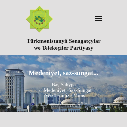
Türkmenistanyň Senagatçylar
we Telekeçiler Partiýasy
Medeniýet, saz-sungat...
Baş Sahypa
Medeniýet, Saz-Sungat
Nesillerimize Miras