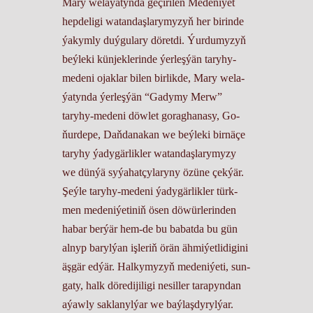
Ma­ry we­la­ýa­tynda ge­çi­ri­len Me­de­ni­ýet
hep­de­li­gi watan­daş­la­ry­my­zyň her bi­rin­de
ýa­kym­ly duý­gu­la­ry dö­ret­di. Ýur­du­my­zyň
beý­le­ki kün­jek­le­rin­de ýer­leş­ýän ta­ry­hy-
me­de­ni ojak­lar bi­len bir­lik­de, Ma­ry we­la­
ýa­tyn­da ýer­leş­ýän “Ga­dy­my Merw”
taryhy-me­de­ni döw­let go­rag­ha­na­sy, Go­
ňur­de­pe, Daň­da­na­kan we beý­le­ki bir­nä­çe
ta­ry­hy ýa­dy­gärlik­ler wa­tan­daş­la­ry­my­zy
we dün­ýä sy­ýa­hat­çy­la­ry­ny özü­ne çek­ýär.
Şeý­le ta­ry­hy-me­de­ni ýa­dy­gär­lik­ler türk­
men me­de­ni­ýe­ti­niň ösen dö­wür­le­rin­den
habar ber­ýär hem-de bu ba­bat­da bu gün
al­nyp ba­ryl­ýan iş­le­riň örän äh­miýet­li­di­gi­ni
äş­gär ed­ýär. Hal­ky­my­zyň me­de­ni­ýe­ti, sun­
ga­ty, halk dö­re­di­ji­li­gi nesil­ler ta­ra­pyn­dan
aýaw­ly sakla­nyl­ýar we baý­laş­dy­ryl­ýar.