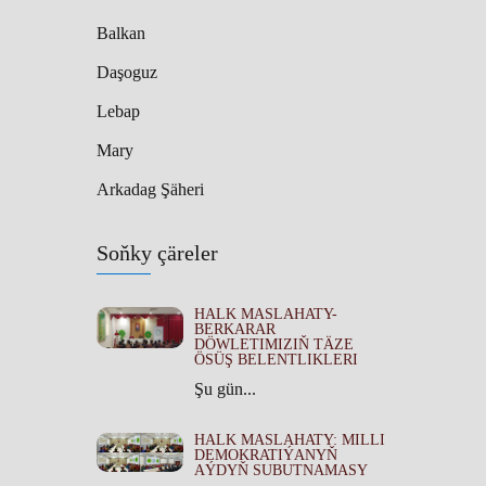
Balkan
Daşoguz
Lebap
Mary
Arkadag Şäheri
Soňky çäreler
HALK MASLAHATY-
BERKARAR
DÖWLETIMIZIŇ TÄZE
ÖSÜŞ BELENTLIKLERI
Şu gün...
HALK MASLAHATY: MILLI
DEMOKRATIÝANYŇ
AÝDYŇ SUBUTNAMASY