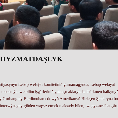
 HYZMATDAŞLYK
artiýasynyň Lebap welaýat komitetiniň gurnamagynda, Lebap welaýat
ň, medeniýet we bilim işgärleriniň gatnaşmaklarynda, Türkmen halkyny
ygy Gurbanguly Berdimuhamedowyň Amerikanyň Birleşen Ştatlaryna bo
 interwýusyny giňden wagyz etmek maksady bilen, wagyz-nesihat çäre