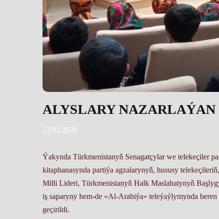
ALYSLARY NAZARLAÝAN
23.02.2026
Ýakynda Türkmenistanyň Senagatçylar we telekeçiler p
kitaphanasynda partiýa agzalarynyň, hususy telekeçileri
Milli Lideri, Türkmenistanyň Halk Maslahatynyň Başl
iş saparyny hem-de «Al-Arabiýa» teleýaýlymynda beren
geçirildi.