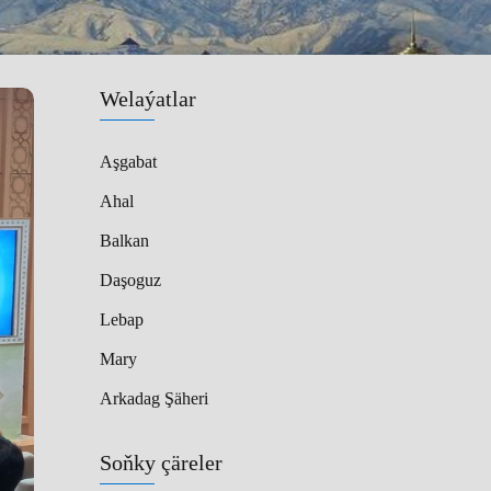
Welaýatlar
Aşgabat
Ahal
Balkan
Daşoguz
Lebap
Mary
Arkadag Şäheri
Soňky çäreler