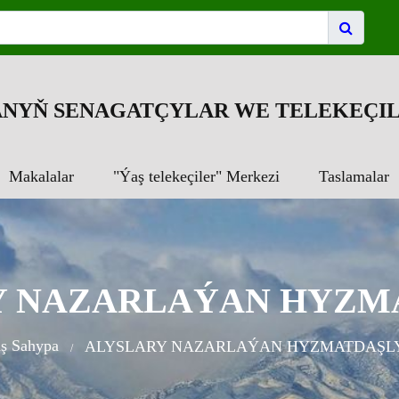
NYŇ SENAGATÇYLAR WE TELEKEÇIL
Makalalar
"Ýaş telekeçiler" Merkezi
Taslamalar
Y NAZARLAÝAN HYZM
ş Sahypa
ALYSLARY NAZARLAÝAN HYZMATDAŞL