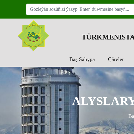
TÜRKMENISTA
Baş Sahypa
Çäreler
ALYSLAR
Ba