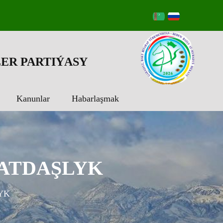
ER PARTIÝASY
Kanunlar
Habarlaşmak
ATDAŞLYK
YK