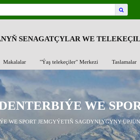
NYŇ SENAGATÇYLAR WE TELEKEÇIL
Makalalar
"Ýaş telekeçiler" Merkezi
Taslamalar
DENTERBIÝE WE SPORT
ÝE WE SPORT JEMGYÝETIŇ SAGDYNLYGYNY ÜPJ