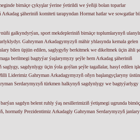
ginde birnäçe çykyşlar ýerine ýetirildi we ýeňiji bolan toparlar
 Arkadag şäheriniň komiteti tarapyndan Hormat hatlar we sowgatlar bi
nüňi galkyndyrýan, sport mekdepleriniň birnäçe toplumlarynyň ulany
ygtarlyklydyr. Gahryman Arkadagymyzyň mähir yhlasynda kemala gelen
ry bilen üpjün edilen, saglygyňy berkitmek we dikeltmek üçin ähli şe
ylmaga berilmegi bagtyýar ýaşlarymyzy şeýle hem Arkadag şäheriniň
aglygy, sagdynlygy üçin ýola goýlan şeýle tagallalar, hasyl edilen işle
 Milli Liderimiz Gahryman Arkadagymyzyň oňyn başlangyçlaryny üstünl
ahryman Serdarymyzyň türkmen halkynyň sagdynlygy we bagtyýarlygy 
 barýan sagdyn belent ruhly ýaş nesillerimiziň ýetişmegi ugrunda bimö
ň, hormatly Prezidentimiz Arkadagly Gahryman Serdarymyzyň janlary
a ýollarda elmydama rowaçlyklara beslensin!