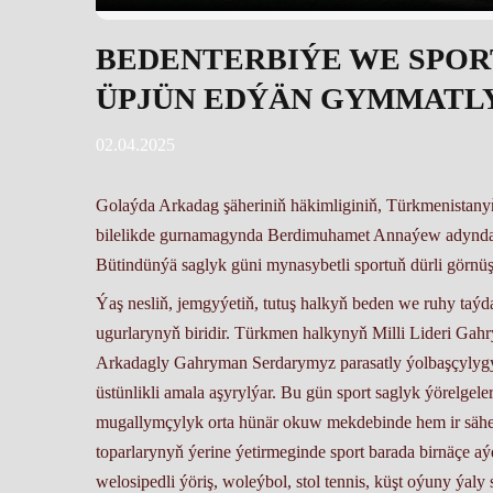
BEDENTERBIÝE WE SPO
ÜPJÜN EDÝÄN GYMMATL
02.04.2025
Golaýda Arkadag şäheriniň häkimliginiň, Türkmenistanyň
bilelikde gurnamagynda Berdimuhamet Annaýew adynda
Bütindünýä saglyk güni mynasybetli sportuň dürli görnüşl
Ýaş nesliň, jemgyýetiň, tutuş halkyň beden we ruhy taý
ugurlarynyň biridir. Türkmen halkynyň Milli Lideri Gah
Arkadagly Gahryman Serdarymyz parasatly ýolbaşçyly
üstünlikli amala aşyrylýar. Bu gün sport saglyk ýörel
mugallymçylyk orta hünär okuw mekdebinde hem ir säher 
toparlarynyň ýerine ýetirmeginde sport barada birnäçe aý
welosipedli ýöriş, woleýbol, stol tennis, küşt oýuny ýaly