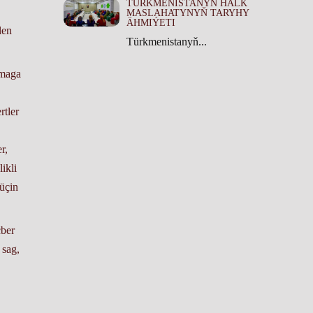
TÜRKMENISTANYŇ HALK
MASLAHATYNYŇ TARYHY
ÄHMIÝETI
len
Türkmenistanyň...
lmaga
rtler
r,
ikli
üçin
çber
 sag,