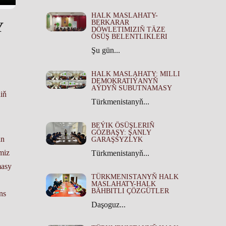
HALK MASLAHATY-
BERKARAR
Y
DÖWLETIMIZIŇ TÄZE
ÖSÜŞ BELENTLIKLERI
Şu gün...
HALK MASLAHATY: MILLI
DEMOKRATIÝANYŇ
AÝDYŇ SUBUTNAMASY
iň
Türkmenistanyň...
BEÝIK ÖSÜŞLERIŇ
GÖZBAŞY: ŞANLY
an
GARAŞSYZLYK
miz
Türkmenistanyň...
masy
TÜRKMENISTANYŇ HALK
MASLAHATY-HALK
BÄHBITLI ÇÖZGÜTLER
ns
Daşoguz...