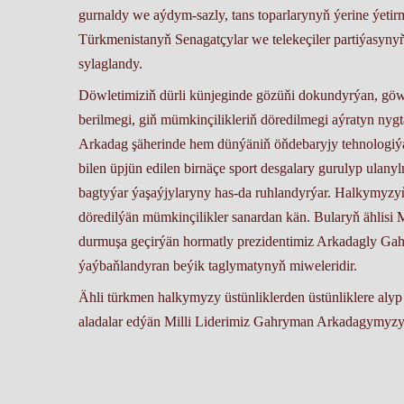
gurnaldy we aýdym-sazly, tans toparlarynyň ýerine ýetirme
Türkmenistanyň Senagatçylar we telekeçiler partiýasynyň
sylaglandy.
Döwletimiziň dürli künjeginde gözüňi dokundyrýan, göw
berilmegi, giň mümkinçilikleriň döredilmegi aýratyn n
Arkadag şäherinde hem dünýäniň öňdebaryjy tehnologiýala
bilen üpjün edilen birnäçe sport desgalary gurulyp ulan
bagtyýar ýaşaýjylaryny has-da ruhlandyrýar. Halkymyzyň s
döredilýän mümkinçilikler sanardan kän. Bularyň ählisi
durmuşa geçirýän hormatly prezidentimiz Arkadagly G
ýaýbaňlandyran beýik taglymatynyň miweleridir.
Ähli türkmen halkymyzy üstünliklerden üstünliklere alyp
aladalar edýän Milli Liderimiz Gahryman Arkadagymyzy
belent başlary aman bolsun, tutýan tutumly işleri rowan
TSTP