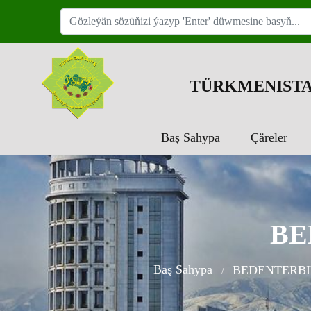
TÜRKMENISTA
Baş Sahypa
Çäreler
BE
Baş Sahypa
BEDENTERBI