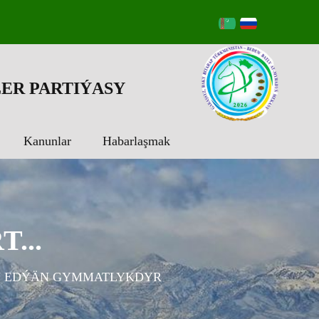
ER PARTIÝASY
Kanunlar
Habarlaşmak
...
ÜN EDÝÄN GYMMATLYKDYR