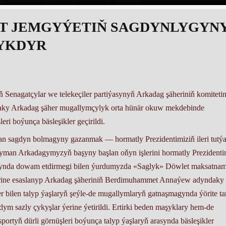
RT JEMGYÝETIŇ SAGDYNLYGYN
YKDYR
 Senagatçylar we telekeçiler partiýasynyň Arkadag şäheriniň komitetin
ky Arkadag şäher mugallymçylyk orta hünär okuw mekdebinde
eri boýunça bäsleşikler geçirildi.
dan sagdyn bolmagyny gazanmak — hormatly Prezidentimiziň ileri tutý
ryman Arkadagymyzyň başyny başlan oňyn işlerini hormatly Prezidenti
gynda dowam etdirmegi bilen ýurdumyzda «Saglyk» Döwlet maksatna
gelerine esaslanyp Arkadag şäheriniň Berdimuhammet Annaýew adyndaky
bilen talyp ýaşlaryň şeýle-de mugallymlaryň gatnaşmagynda ýörite ta
dym sazly çykyşlar ýerine ýetirildi. Ertirki beden maşyklary hem-de
 sportyň dürli görnüşleri boýunça talyp ýaşlaryň arasynda bäsleşikler