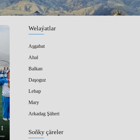
Welaýatlar
Aşgabat
Ahal
Balkan
Daşoguz
Lebap
Mary
Arkadag Şäheri
Soňky çäreler