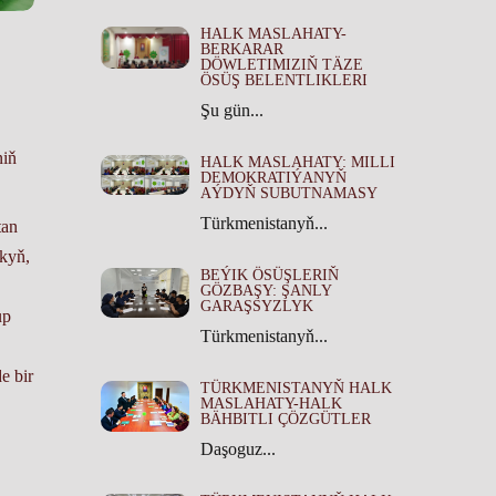
HALK MASLAHATY-
BERKARAR
DÖWLETIMIZIŇ TÄZE
ÖSÜŞ BELENTLIKLERI
Şu gün...
niň
HALK MASLAHATY: MILLI
DEMOKRATIÝANYŇ
AÝDYŇ SUBUTNAMASY
Türkmenistanyň...
tan
lkyň,
BEÝIK ÖSÜŞLERIŇ
GÖZBAŞY: ŞANLY
GARAŞSYZLYK
up
Türkmenistanyň...
e bir
TÜRKMENISTANYŇ HALK
MASLAHATY-HALK
BÄHBITLI ÇÖZGÜTLER
Daşoguz...