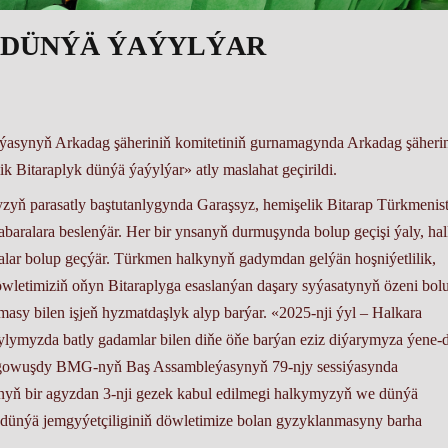
 DÜNÝÄ ÝAÝYLÝAR
tiýasynyň Arkadag şäheriniň komitetiniň gurnamagynda Arkadag şäheri
k Bitaraplyk dünýä ýaýylýar» atly maslahat geçirildi.
yň parasatly baştutanlygynda Garaşsyz, hemişelik Bitarap Türkmenis
abaralara beslenýär. Her bir ynsanyň durmuşynda bolup geçişi ýaly, ha
alar bolup geçýär. Türkmen halkynyň gadymdan gelýän hoşniýetlilik,
 döwletimiziň oňyn Bitaraplyga esaslanýan daşary syýasatynyň özeni bol
masy bilen işjeň hyzmatdaşlyk alyp barýar. «2025-nji ýyl – Halkara
ylymyzda batly gadamlar bilen diňe öňe barýan eziz diýarymyza ýene-d
lip gowuşdy BMG-nyň Baş Assambleýasynyň 79-njy sessiýasynda
nyň bir agyzdan 3-nji gezek kabul edilmegi halkymyzyň we dünýä
dünýä jemgyýetçiliginiň döwletimize bolan gyzyklanmasyny barha