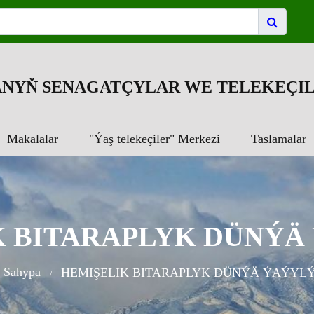
NYŇ SENAGATÇYLAR WE TELEKEÇIL
Makalalar
"Ýaş telekeçiler" Merkezi
Taslamalar
K BITARAPLYK DÜNÝÄ
 Sahypa
HEMIŞELIK BITARAPLYK DÜNÝÄ ÝAÝYL