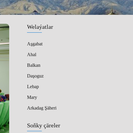
Welaýatlar
Aşgabat
Ahal
Balkan
Daşoguz
Lebap
Mary
Arkadag Şäheri
Soňky çäreler