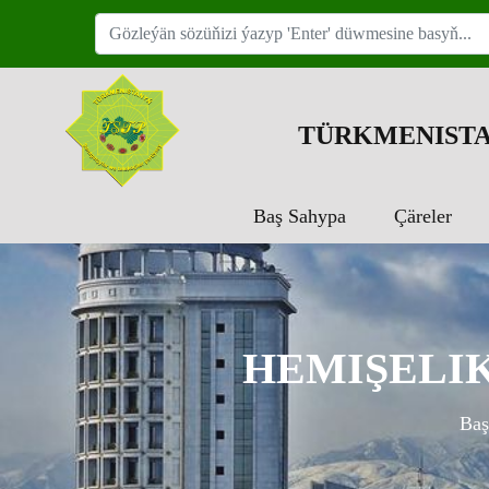
TÜRKMENISTA
Baş Sahypa
Çäreler
HEMIŞELI
Baş