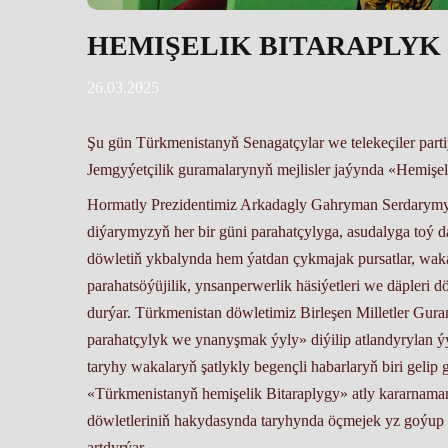
HEMIŞELIK BITARAPLYK
26.03.2025
Şu gün Türkmenistanyň Senagatçylar we telekeçiler par
Jemgyýetçilik guramalarynyň mejlisler jaýynda «Hemişeli
Hormatly Prezidentimiz Arkadagly Gahryman Serdarymyz
diýarymyzyň her bir güni parahatçylyga, asudalyga toý d
döwletiň ykbalynda hem ýatdan çykmajak pursatlar, wak
parahatsöýüjilik, ynsanperwerlik häsiýetleri we däpleri
durýar. Türkmenistan döwletimiz Birleşen Milletler Gura
parahatçylyk we ynanyşmak ýyly» diýilip atlandyrylan ý
taryhy wakalaryň şatlykly begençli habarlaryň biri ge
«Türkmenistanyň hemişelik Bitaraplygy» atly kararnama
döwletleriniň hakydasynda taryhynda öçmejek yz goýup 
artdyrýar.