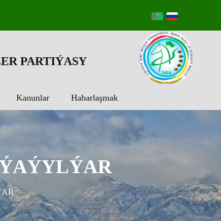
ER PARTIÝASY
Kanunlar
Habarlaşmak
 ÝAÝYLÝAR
ÝAR