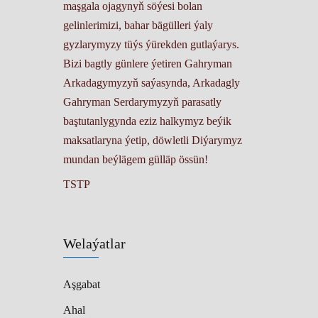
maşgala ojagynyň söýesi bolan
gelinlerimizi, bahar bägülleri ýaly
gyzlarymyzy tüýs ýürekden gutlaýarys.
Bizi bagtly günlere ýetiren Gahryman
Arkadagymyzyň saýasynda, Arkadagly
Gahryman Serdarymyzyň parasatly
baştutanlygynda eziz halkymyz beýik
maksatlaryna ýetip, döwletli Diýarymyz
mundan beýlägem gülläp össün!
TSTP
Welaýatlar
Aşgabat
Ahal