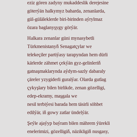
eziz gören zadyny mukaddeslik derejesine
göterýän halkymyz baharda, zenanlarda,
gül-güläleklerde biri-birinden aýrylmaz
özara baglanyşygy görýär.
Halkara zenanlar güni mynasybetli
Türkmenistanyň Senagatçylar we
telekeçiler partiýasy tarapyndan hem dürli
kärlerde zähmet çekýän gyz-gelinleriň
gatnaşmaklarynda aýdym-sazly dabaraly
çäreler yzygiderli guralýar. Olarda gutlag
çykyşlary bilen birlikde, zenan gözelligi,
edep-ekramy, maşgala we
nesil terbiýesi barada hem täsirli söhbet
edilýär, iň gowy zatlar ündelýär.
Şeýle ajaýyp baýram bilen mährem ýürekli
enelerimizi, gözelligiň, näzikligiň nusgasy,