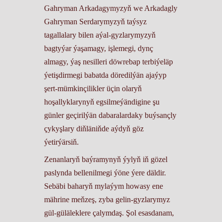
Gahryman Arkadagymyzyň we Arkadagly
Gahryman Serdarymyzyň taýsyz
tagallalary bilen aýal-gyzlarymyzyň
bagtyýar ýaşamagy, işlemegi, dynç
almagy, ýaş nesilleri döwrebap terbiýeläp
ýetişdirmegi babatda döredilýän ajaýyp
şert-mümkinçilikler üçin olaryň
hoşallyklarynyň egsilmeýändigine şu
günler geçirilýän dabaralardaky buýsançly
çykyşlary diňläniňde aýdyň göz
ýetirýärsiň.
Zenanlaryň baýramynyň ýylyň iň gözel
paslynda bellenilmegi ýöne ýere däldir.
Sebäbi baharyň mylaýym howasy ene
mährine meňzeş, zyba gelin-gyzlarymyz
gül-güläleklere çalymdaş. Şol esasdanam,