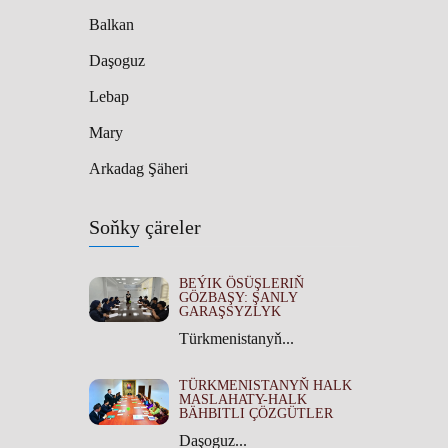
Balkan
Daşoguz
Lebap
Mary
Arkadag Şäheri
Soňky çäreler
BEÝIK ÖSÜŞLERIŇ
GÖZBAŞY: ŞANLY
GARAŞSYZLYK
Türkmenistanyň...
TÜRKMENISTANYŇ HALK
MASLAHATY-HALK
BÄHBITLI ÇÖZGÜTLER
Daşoguz...