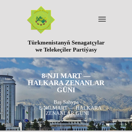
Türkmenistanyň Senagatçylar
we Telekeçiler Partiýasy
8-NJI MART —
HALKARA ZENANLAR
GÜNI
Baş Sahypa
8-NJI MART — HALKARA
ZENANLAR GÜNI