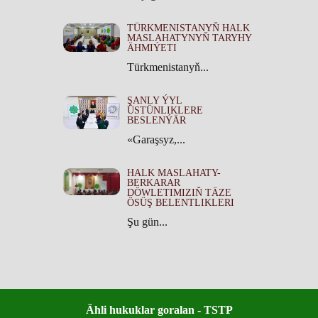
TÜRKMENISTANYŇ HALK
MASLAHATYNYŇ TARYHY
ÄHMIÝETI
Türkmenistanyň...
ŞANLY ÝYL
ÜSTÜNLIKLERE
BESLENÝÄR
«Garaşsyz,...
HALK MASLAHATY-
BERKARAR
DÖWLETIMIZIŇ TÄZE
ÖSÜŞ BELENTLIKLERI
Şu gün...
Ähli hukuklar goralan - TSTP