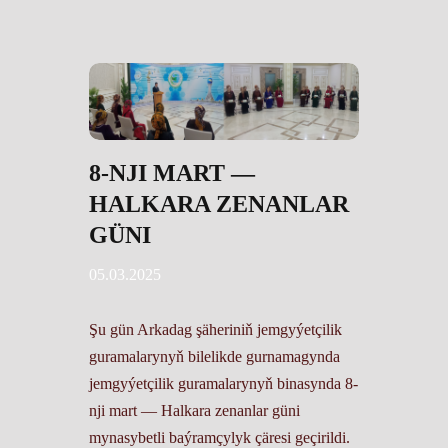
8-NJI MART —
HALKARA ZENANLAR
GÜNI
05.03.2025
Şu gün Arkadag şäheriniň jemgyýetçilik
guramalarynyň bilelikde gurnamagynda
jemgyýetçilik guramalarynyň binasynda 8-
nji mart — Halkara zenanlar güni
mynasybetli baýramçylyk çäresi geçirildi.