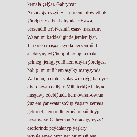
kemala gelýär. Gahryman
Arkadagymyzyň «Türkmeniň döwletlilik
ýörelgesi» atly kitabynda: «Hawa,
perzendiň terbiýesiniň esasy mazmuny
Watan mukaddesliginde jemlenilýär.
Türkmen maşgalasynda perzendiň il
aladasyny edýän ogul bolup kemala
gelmeg, jemgyýetiň ileri tutýan ýörelgesi
bolup, munuň hem asylky manysynda
Watan üçin edilen yhlas we söýgi bardyr»
diýip beýan edilýär. Milli terbiýe hakynda
nusgawy edebiýatda hem öwran-öwran
ýüzlenilýär.Watansöýüji ýaşlary kemala
getirmek hem milli terbiýämiziň düýp
beýanydyr. Gahryman Arkadagymyzyň
eserlerinde peýdalanyp ýaşlary
terbiýelemek biziň her birimiziň baş