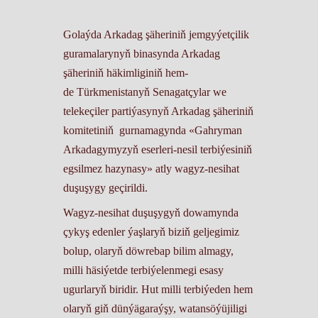
Golaýda Arkadag şäheriniň jemgyýetçilik
guramalarynyň binasynda Arkadag
şäheriniň häkimliginiň hem-
de Türkmenistanyň Senagatçylar we
telekeçiler partiýasynyň Arkadag şäheriniň
komitetiniň gurnamagynda «Gahryman
Arkadagymyzyň eserleri-nesil terbiýesiniň
egsilmez hazynasy» atly wagyz-nesihat
duşuşygy geçirildi.
Wagyz-nesihat duşuşygyň dowamynda
çykyş edenler ýaşlaryň biziň geljegimiz
bolup, olaryň döwrebap bilim almagy,
milli häsiýetde terbiýelenmegi esasy
ugurlaryň biridir. Hut milli terbiýeden hem
olaryň giň dünýägaraýşy, watansöýüjiligi