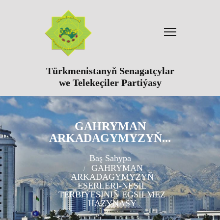
Türkmenistanyň Senagatçylar
we Telekeçiler Partiýasy
GAHRYMAN
ARKADAGYMYZYŇ...
Baş Sahypa
GAHRYMAN
ARKADAGYMYZYŇ
ESERLERI-NESIL
TERBIÝESINIŇ EGSILMEZ
HAZYNASY