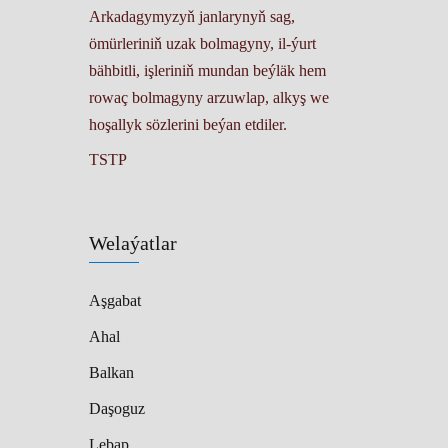
Arkadagymyzyň janlarynyň sag,
ömürleriniň uzak bolmagyny, il-ýurt
bähbitli, işleriniň mundan beýläk hem
rowaç bolmagyny arzuwlap, alkyş we
hoşallyk sözlerini beýan etdiler.
TSTP
Welaýatlar
Aşgabat
Ahal
Balkan
Daşoguz
Lebap