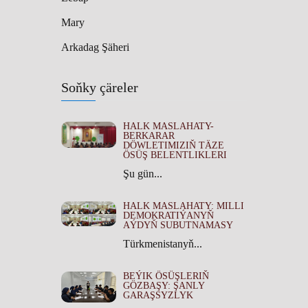
Mary
Arkadag Şäheri
Soňky çäreler
HALK MASLAHATY-
BERKARAR
DÖWLETIMIZIŇ TÄZE
ÖSÜŞ BELENTLIKLERI
Şu gün...
HALK MASLAHATY: MILLI
DEMOKRATIÝANYŇ
AÝDYŇ SUBUTNAMASY
Türkmenistanyň...
BEÝIK ÖSÜŞLERIŇ
GÖZBAŞY: ŞANLY
GARAŞSYZLYK