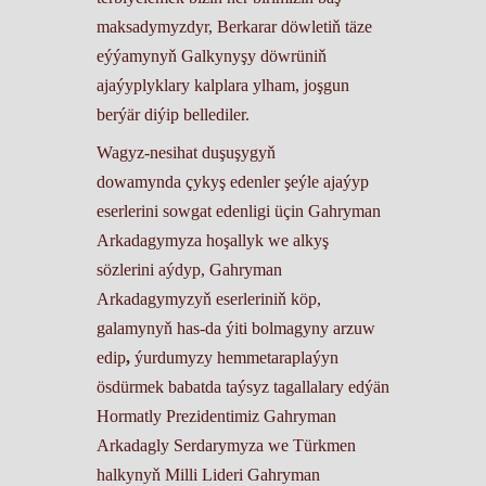
maksadymyzdyr, Berkarar döwletiň täze
eýýamynyň Galkynyşy döwrüniň
ajaýyplyklary kalplara ylham, joşgun
berýär diýip bellediler.
Wagyz-nesihat duşuşygyň
dowamynda çykyş edenler şeýle ajaýyp
eserlerini sowgat edenligi üçin Gahryman
Arkadagymyza hoşallyk we alkyş
sözlerini aýdyp, Gahryman
Arkadagymyzyň eserleriniň köp,
galamynyň has-da ýiti bolmagyny arzuw
edip
,
ýurdumyzy hemmetaraplaýyn
ösdürmek babatda taýsyz tagallalary edýän
Hormatly Prezidentimiz Gahryman
Arkadagly Serdarymyza we Türkmen
halkynyň Milli Lideri Gahryman