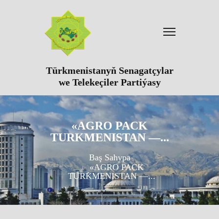
Türkmenistanyň Senagatçylar
we Telekeçiler Partiýasy
«AGRO PACK
TURKMENISTAN —...
Baş Sahypa
«AGRO PACK
TURKMENISTAN —...