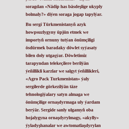
soragdan «Nädip has bäsdeşlige ukyply
bolmaly?» diýen soraga jogap tapylýar.
Bu sergi Türkmenistanyň azyk
howpsuzlygyny üpjün etmek we
importyň ornuny tutýan önümçiligi
ösdürmek baradaky döwlet syýasaty
bilen doly utgaşýar. Döwletimiz
tarapyndan telekeçilere berilýän
ýeňillikli karzlar we salgyt ýeňillikleri,
«Agro Pack Turkmenistan» ýaly
sergilerde görkezilýän täze
tehnologiýalary satyn almaga we
önümçilige ornaşdyrmaga uly ýardam
berýär. Sergide sanly ulgamyň oba
hojalygyna ornaşdyrylmagy, «akylly»
ýyladyşhanalar we awtomatlaşdyrylan