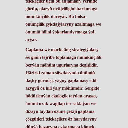
telekeçiler üçin bu enjamlary ýerinde
görüp, olaryň netijeliligini barlamaga
mümkinçilik döreýär. Bu bolsa
önümçilik çykdajylaryny azaltmaga we
önümiň hilini ýokarlandyrmaga ýol
açýar.
Gaplama we marketing strategiýalary
serginiň tejribe toplamaga mümkinçilik
berýän möhüm ugurlaryna degişlidir. ​
Häzirki zaman söwdasynda önümiň
daşky görnüşi, ýagny gaplamasy edil
azygyň öz hili ýaly möhümdir. Sergide
hödürlenýän ekologik taýdan arassa,
önümi uzak wagtlap ter saklaýan we
dizaýn taýdan özüne çekiji gaplama
çözgütleri telekeçilere öz harytlaryny
dünýä bazaryna çykarmaga kömek