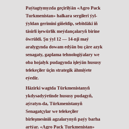
Paýtagtymyzda geçirilýän «Agro Pack
Turkmenistan» halkara sergileri ýyl-
ýyldan gerimini giňeldip, sebitdäki iň
täsirli işewürlik meýdançalaryň birine
öwrüldi. Şu ýyl 12 — 14-nji maý
aralygynda dowam edýän bu çäre azyk
senagaty, gaplama tehnologiýalary we
oba hojalyk pudagynda işleýän hususy
telekeçiler üçin strategik ähmiýete
eýedir.
​Häzirki wagtda Türkmenistanyň
ykdysadyýetinde hususy pudagyň,
aýratyn-da, Türkmenistanyň
Senagatçylar we telekeçiler
birleşmesiniň agzalarynyň paýy barha
artýar. «Agro Pack Turkmenistan»