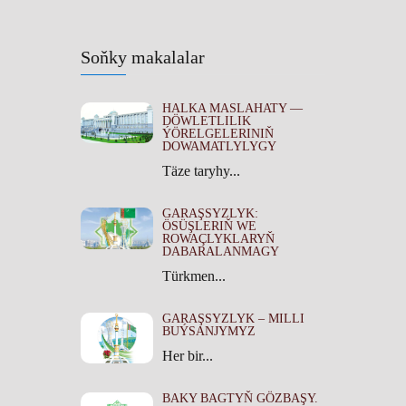
Soňky makalalar
HALKA MASLAHATY —
DÖWLETLILIK
ÝÖRELGELERINIŇ
DOWAMATLYLYGY
Täze taryhy...
GARAŞSYZLYK:
ÖSÜŞLERIŇ WE
ROWAÇLYKLARYŇ
DABARALANMAGY
Türkmen...
GARAŞSYZLYK – MILLI
BUÝSANJYMYZ
Her bir...
BAKY BAGTYŇ GÖZBAŞY.