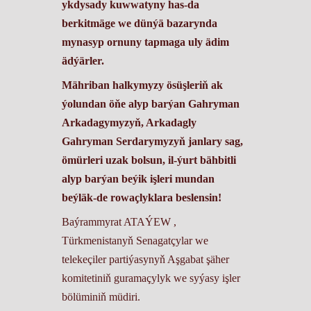
ykdysady kuwwatyny has-da
berkitmäge we dünýä bazarynda
mynasyp ornuny tapmaga uly ädim
ädýärler.
Mähriban halkymyzy ösüşleriň ak
ýolundan öňe alyp barýan Gahryman
Arkadagymyzyň, Arkadagly
Gahryman Serdarymyzyň janlary sag,
ömürleri uzak bolsun, il-ýurt bähbitli
alyp barýan beýik işleri mundan
beýläk-de rowaçlyklara beslensin!
Baýrammyrat ATAÝEW ,
Türkmenistanyň Senagatçylar we
telekeçiler partiýasynyň Aşgabat şäher
komitetiniň guramaçylyk we syýasy işler
bölüminiň müdiri.