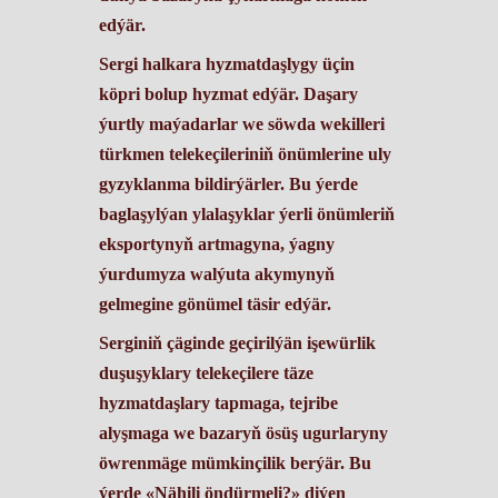
edýär.
Sergi halkara hyzmatdaşlygy üçin
köpri bolup hyzmat edýär. Daşary
ýurtly maýadarlar we söwda wekilleri
türkmen telekeçileriniň önümlerine uly
gyzyklanma bildirýärler. Bu ýerde
baglaşylýan ylalaşyklar ýerli önümleriň
eksportynyň artmagyna, ýagny
ýurdumyza walýuta akymynyň
gelmegine gönümel täsir edýär.
​Serginiň çäginde geçirilýän işewürlik
duşuşyklary telekeçilere täze
hyzmatdaşlary tapmaga, tejribe
alyşmaga we bazaryň ösüş ugurlaryny
öwrenmäge mümkinçilik berýär. Bu
ýerde «Nähili öndürmeli?» diýen