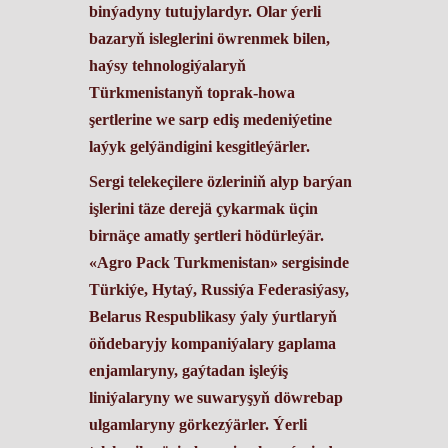
binýadyny tutujylardyr. Olar ýerli
bazaryň isleglerini öwrenmek bilen,
haýsy tehnologiýalaryň
Türkmenistanyň toprak-howa
şertlerine we sarp ediş medeniýetine
laýyk gelýändigini kesgitleýärler.
​Sergi telekeçilere özleriniň alyp barýan
işlerini täze derejä çykarmak üçin
birnäçe amatly şertleri hödürleýär.
«Agro Pack Turkmenistan» sergisinde
Türkiýe, Hytaý, Russiýa Federasiýasy,
Belarus Respublikasy ýaly ýurtlaryň
öňdebaryjy kompaniýalary gaplama
enjamlaryny, gaýtadan işleýiş
liniýalaryny we suwaryşyň döwrebap
ulgamlaryny görkezýärler. Ýerli