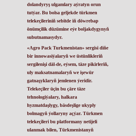
dolandyryş ulgamlary aýratyn orun
tutýar. Bu bolsa geljekde türkmen
telekeçileriniň sebitde iň döwrebap
önümçilik düzümine eýe boljakdygynyň
subutnamasydyr.
«Agro Pack Turkmenistan» sergisi diňe
bir innowasiýalaryň we üstünlikleriň
sergilenişi däl-de, eýsem, täze pikirleriň,
uly maksatnamalaryň we işewür
gatnaşyklaryň jemlenen ýeridir.
Telekeçiler üçin bu çäre täze
tehnologiýalary, halkara
hyzmatdaşlygy, bäsdeşlige ukyply
bolmagyň ýollaryny açýar. Türkmen
telekeçileri bu platformany netijeli
ulanmak bilen, Türkmenistanyň