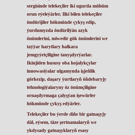
sergisinde telekeçiler iki ugurda möhüm
orun eýeleýärler. Ilki bilen telekeçiler
öndürijiler hökmünde çykyş edip,
ýurdumyzda öndürilýän azyk
önümlerini, miwedir gök önümlerini we
taýýar harytlary halkara
jemgyýetçiligine tanyşdyrýarlar.
Ikinjiden hususy oba hojalykçylar
innowasiýalar ulgamynda işjeňlik
görkezip, daşary ýurtlaryň öňdebaryjy
tehnologiýalaryny öz önümçiligine
ornaşdyrmaga çalyşýan işewürler
hökmünde çykyş edýärler.
​Telekeçiler bu ýerde diňe bir gatnaşyjy
däl, eýsem, täze şertnamalaryň we
ykdysady gatnaşyklaryň esasy