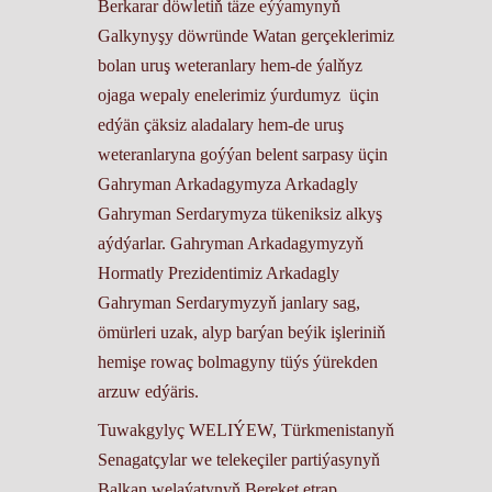
Berkarar döwletiň täze eýýamynyň
Galkynyşy döwründe Watan gerçeklerimiz
bolan uruş weteranlary hem-de ýalňyz
ojaga wepaly enelerimiz ýurdumyz üçin
edýän çäksiz aladalary hem-de uruş
weteranlaryna goýýan belent sarpasy üçin
Gahryman Arkadagymyza Arkadagly
Gahryman Serdarymyza tükeniksiz alkyş
aýdýarlar. Gahryman Arkadagymyzyň
Hormatly Prezidentimiz Arkadagly
Gahryman Serdarymyzyň janlary sag,
ömürleri uzak, alyp barýan beýik işleriniň
hemişe rowaç bolmagyny tüýs ýürekden
arzuw edýäris.
Tuwakgylyç WELIÝEW, Türkmenistanyň
Senagatçylar we telekeçiler partiýasynyň
Balkan welaýatynyň Bereket etrap