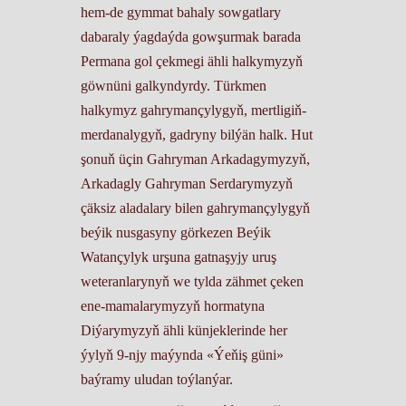
hem-de gymmat bahaly sowgatlary
dabaraly ýagdaýda gowşurmak barada
Permana gol çekmegi ähli halkymyzyň
göwnüni galkyndyrdy. Türkmen
halkymyz gahrymançylygyň, mertligiň-
merdanalygyň, gadryny bilýän halk. Hut
şonuň üçin Gahryman Arkadagymyzyň,
Arkadagly Gahryman Serdarymyzyň
çäksiz aladalary bilen gahrymançylygyň
beýik nusgasyny görkezen Beýik
Watançylyk urşuna gatnaşyjy uruş
weteranlarynyň we tylda zähmet çeken
ene-mamalarymyzyň hormatyna
Diýarymyzyň ähli künjeklerinde her
ýylyň 9-njy maýynda «Ýeňiş güni»
baýramy uludan toýlanýar.