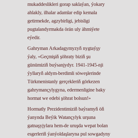
mukaddeslikleri gorap saklaýan, ýokary
ahlakly, ilhalar adamlar edip kemala
getirmekde, agzybirligi, jebisligi
pugtalandyrmakda örän uly ähmiýete
eýedir.
Gahryman Arkadagymyzyň nygtaýşy
ýaly, «Geçmişiň şöhraty biziň şu
günümiziň buýsanjydyr. 1941-1945-nji
ýyllaryň aldym-berdimli söweşlerinde
Türkmenistanly gerçekleriň görkezen
gahrymançylygyna, edermenligine baky
hormat we edebi şöhrat bolsun!»
Hormatly Prezidentimiziň baýramyň öň
ýanynda Beýik Watançylyk urşuna
gatnaşyjylara hem-de uruşda wepat bolan
esgerleriň ýanýoldaşlaryna pul sowgadyny