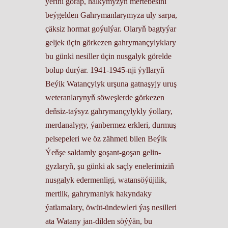
ýerini gorap, halkymyzyň mertebesini
beýgelden Gahrymanlarymyza uly sarpa,
çäksiz hormat goýulýar. Olaryň bagtyýar
geljek üçin görkezen gahrymançylyklary
bu günki nesiller üçin nusgalyk görelde
bolup durýar. 1941-1945-nji ýyllaryň
Beýik Watançylyk urşuna gatnaşyjy uruş
weteranlarynyň söweşlerde görkezen
deňsiz-taýsyz gahrymançylykly ýollary,
merdanalygy, ýanbermez erkleri, durmuş
pelsepeleri we öz zähmeti bilen Beýik
Ýeňşe saldamly goşant-goşan gelin-
gyzlaryň, şu günki ak saçly enelerimiziň
nusgalyk edermenligi, watansöýüjilik,
mertlik, gahrymanlyk hakyndaky
ýatlamalary, öwüt-ündewleri ýaş nesilleri
ata Watany jan-dilden söýýän, bu