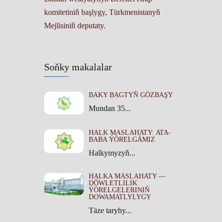
komitetiniň başlygy, Türkmenistanyň
Mejlisiniň deputaty.
Soňky makalalar
BAKY BAGTYŇ GÖZBAŞY
Mundan 35...
HALK MASLAHATY: ATA-
BABA ÝÖRELGÄMIZ
Halkymyzyň...
HALKA MASLAHATY —
DÖWLETLILIK
ÝÖRELGELERINIŇ
DOWAMATLYLYGY
Täze taryhy...