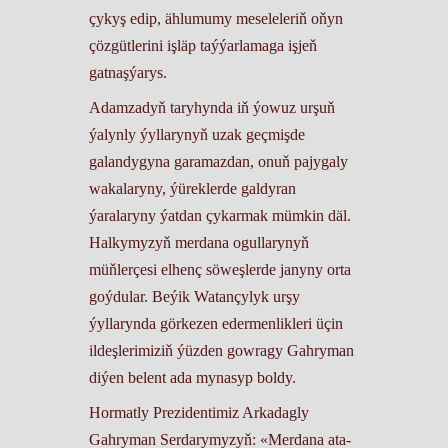
çykyş edip, ählumumy meseleleriň oňyn
çözgütlerini işläp taýýarlamaga işjeň
gatnaşýarys.
Adamzadyň taryhynda iň ýowuz urşuň
ýalynly ýyllarynyň uzak geçmişde
galandygyna garamazdan, onuň pajygaly
wakalaryny, ýüreklerde galdyran
ýaralaryny ýatdan çykarmak mümkin däl.
Halkymyzyň merdana ogullarynyň
müňlerçesi elhenç söweşlerde janyny orta
goýdular. Beýik Watançylyk urşy
ýyllarynda görkezen edermenlikleri üçin
ildeşlerimiziň ýüzden gowragy Gahryman
diýen belent ada mynasyp boldy.
Hormatly Prezidentimiz Arkadagly
Gahryman Serdarymyzyň: «Merdana ata-