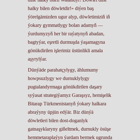
halky bilen döwletdir!» diýen baş
ýörelgämizden ugur alyp, döwletimiziň iň
ýokary gymmatlygy bolan adamyň —
ýurdumyzyň her bir raýatynyň abadan,
bagtyýar, eşretli durmuşda ýaşamagyna
gönükdirilen işlerimiz üstünlikli amala
aşyrylýar.
Dünýäde parahatçylygy, ählumumy
howpsuzlygy we durnuklylygy
pugtalandyrmaga gönükdirilen daşary
syýasat strategiýamyz Garaşsyz, hemişelik
Bitarap Türkmenistanyň ýokary halkara
abraýyny üpjün edýär. Biz dünýä
döwletleri bilen dost-doganlyk
gatnaşyklaryny giňeltmek, durnukly ösüşe
hemmetaraplaýyn ýardam bermek ugrunda