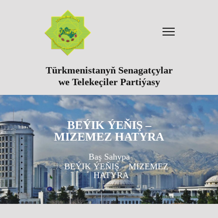
Türkmenistanyň Senagatçylar
we Telekeçiler Partiýasy
BEÝIK ÝEŇIŞ –
MIZEMEZ HATYRA
Baş Sahypa
BEÝIK ÝEŇIŞ – MIZEMEZ
HATYRA