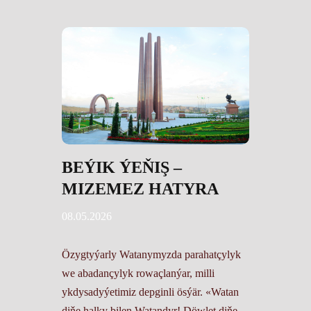
BEÝIK ÝEŇIŞ –
MIZEMEZ HATYRA
08.05.2026
Özygtyýarly Watanymyzda parahatçylyk
we abadançylyk rowaçlanýar, milli
ykdysadyýetimiz depginli ösýär. «Watan
diňe halky bilen Watandyr! Döwlet diňe