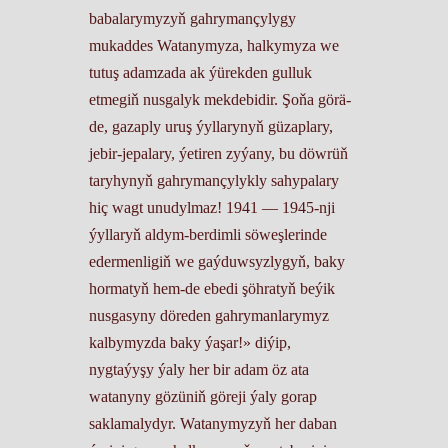
babalarymyzyň gahrymançylygy
mukaddes Watanymyza, halkymyza we
tutuş adamzada ak ýürekden gulluk
etmegiň nusgalyk mekdebidir. Şoňa görä-
de, gazaply uruş ýyllarynyň güzaplary,
jebir-jepalary, ýetiren zyýany, bu döwrüň
taryhynyň gahrymançylykly sahypalary
hiç wagt unudylmaz! 1941 — 1945-nji
ýyllaryň aldym-berdimli söweşlerinde
edermenligiň we gaýduwsyzlygyň, baky
hormatyň hem-de ebedi şöhratyň beýik
nusgasyny döreden gahrymanlarymyz
kalbymyzda baky ýaşar!» diýip,
nygtaýyşy ýaly her bir adam öz ata
watanyny gözüniň göreji ýaly gorap
saklamalydyr. Watanymyzyň her daban