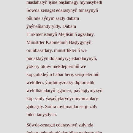
maslahatyň işine başlamagy mynasybetli
Söwda-senagat edarasynyň binasynyň
öňünde aýdym-sazly dabara
ýaýbaňlandyryldy. Dabara
Türkmenistanyň Mejlisiniň agzalary,
Ministrler Kabinetiniň Başlygynyň
orunbasarlary, ministrlikleriň we
pudaklaýyn dolandyryş edaralarynyň,
ýokary okuw mekdepleriniň we
köpçülikleýin habar beriş serişdeleriniň
wekilleri, ýurdumyzdaky diplomatik
wekilhanalaryň işgärleri, paýtagtymyzyň
köp sanly ýaşaýjylarydyr myhmanlary
gatnaşdy. Soňra myhmanlar sergi zaly
bilen tanyşdylar.
Söwda-senagat edarasynyň zalynda
ýokary tehnologiýalar bilen gadymy däp-