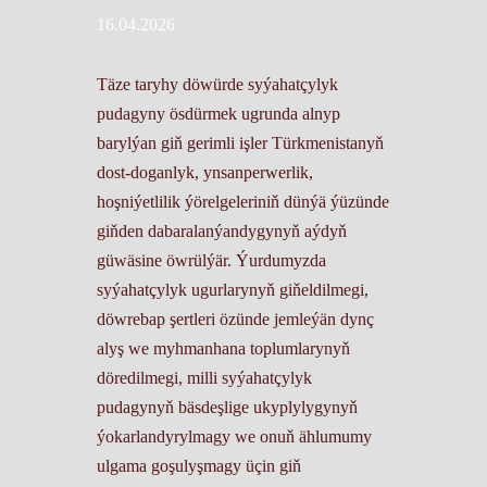
16.04.2026
Täze taryhy döwürde syýahatçylyk
pudagyny ösdürmek ugrunda alnyp
barylýan giň gerimli işler Türkmenistanyň
dost-doganlyk, ynsanperwerlik,
hoşniýetlilik ýörelgeleriniň dünýä ýüzünde
giňden dabaralanýandygynyň aýdyň
güwäsine öwrülýär. Ýurdumyzda
syýahatçylyk ugurlarynyň giňeldilmegi,
döwrebap şertleri özünde jemleýän dynç
alyş we myhmanhana toplumlarynyň
döredilmegi, milli syýahatçylyk
pudagynyň bäsdeşlige ukyplylygynyň
ýokarlandyrylmagy we onuň ählumumy
ulgama goşulyşmagy üçin giň