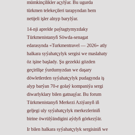
mümkinçilikler açylýar. Bu ugurda
türkmen telekeçileri tarapyndan hem
netijeli işler alnyp barylýar.
14-nji aprelde paýtagtymyzdaky
Türkmenistanyň Söwda-senagat
edarasynda «Turkmentravel — 2026» atly
halkara syýahatçylyk sergisi we maslahaty
öz işine başlady. Şu gezekki gözden
geçirilişe ýurdumyzdan we daşary
döwletlerden syýahatçylyk pudagynda iş
alyp barýan 70-e golaý kompaniýa sergi
diwarlyklary bilen gatnaşýar. Bu forum
Türkmenistanyň Merkezi Aziýanyň iň
geljegi uly syýahatçylyk merkezleriniň
birine öwrülýändigini aýdyň görkezýär.
Ir bilen halkara syýahatçylyk sergisiniň we