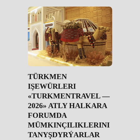
TÜRKMEN
IŞEWÜRLERI
«TURKMENTRAVEL —
2026» ATLY HALKARA
FORUMDA
MÜMKINÇILIKLERINI
TANYŞDYRÝARLAR