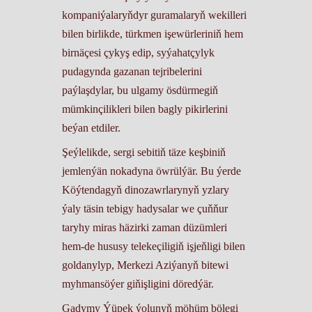
kompaniýalaryňdyr guramalaryň wekilleri
bilen birlikde, türkmen işewürleriniň hem
birnäçesi çykyş edip, syýahatçylyk
pudagynda gazanan tejribelerini
paýlaşdylar, bu ulgamy ösdürmegiň
mümkinçilikleri bilen bagly pikirlerini
beýan etdiler.
Şeýlelikde, sergi sebitiň täze keşbiniň
jemlenýän nokadyna öwrülýär. Bu ýerde
Köýtendagyň dinozawrlarynyň yzlary
ýaly täsin tebigy hadysalar we çuňňur
taryhy miras häzirki zaman düzümleri
hem-de hususy telekeçiligiň işjeňligi bilen
goldanylyp, Merkezi Aziýanyň bitewi
myhmansöýer giňişligini döredýär.
Gadymy Ýüpek ýolunyň möhüm bölegi