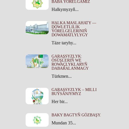
BABA ÝÖRELGÄMIZ
Halkymyzyň...
HALKA MASLAHATY —
DÖWLETLILIK
ÝÖRELGELERINIŇ
DOWAMATLYLYGY
Täze taryhy...
GARAŞSYZLYK:
ÖSÜŞLERIŇ WE
ROWAÇLYKLARYŇ
DABARALANMAGY
Türkmen...
GARAŞSYZLYK – MILLI
BUÝSANJYMYZ
Her bir...
BAKY BAGTYŇ GÖZBAŞY.
Mundan 35...