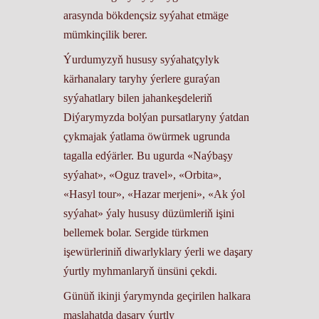
arasynda bökdençsiz syýahat etmäge
mümkinçilik berer.
Ýurdumyzyň hususy syýahatçylyk
kärhanalary taryhy ýerlere guraýan
syýahatlary bilen jahankeşdeleriň
Diýarymyzda bolýan pursatlaryny ýatdan
çykmajak ýatlama öwürmek ugrunda
tagalla edýärler. Bu ugurda «Naýbaşy
syýahat», «Oguz travel», «Orbita»,
«Hasyl tour», «Hazar merjeni», «Ak ýol
syýahat» ýaly hususy düzümleriň işini
bellemek bolar. Sergide türkmen
işewürleriniň diwarlyklary ýerli we daşary
ýurtly myhmanlaryň ünsüni çekdi.
Günüň ikinji ýarymynda geçirilen halkara
maslahatda daşary ýurtly