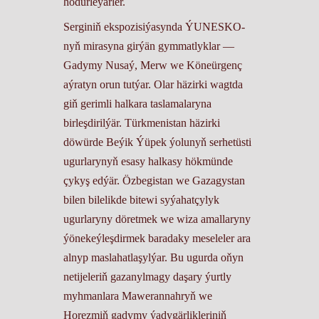
hödürleýärler.
Serginiň ekspozisiýasynda ÝUNESKO-
nyň mirasyna girýän gymmatlyklar —
Gadymy Nusaý, Merw we Köneürgenç
aýratyn orun tutýar. Olar häzirki wagtda
giň gerimli halkara taslamalaryna
birleşdirilýär. Türkmenistan häzirki
döwürde Beýik Ýüpek ýolunyň serhetüsti
ugurlarynyň esasy halkasy hökmünde
çykyş edýär. Özbegistan we Gazagystan
bilen bilelikde bitewi syýahatçylyk
ugurlaryny döretmek we wiza amallaryny
ýönekeýleşdirmek baradaky meseleler ara
alnyp maslahatlaşylýar. Bu ugurda oňyn
netijeleriň gazanylmagy daşary ýurtly
myhmanlara Mawerannahryň we
Horezmiň gadymy ýadygärlikleriniň