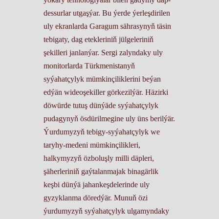
dessurlar utgaşýar. Bu ýerde ýerleşdirilen
uly ekranlarda Garagum sährasynyň täsin
tebigaty, dag etekleriniň jülgeleriniň
şekilleri janlanýar. Sergi zalyndaky uly
monitorlarda Türkmenistanyň
syýahatçylyk mümkinçiliklerini beýan
edýän wideoşekiller görkezilýär. Häzirki
döwürde tutuş dünýäde syýahatçylyk
pudagynyň ösdürilmegine uly üns berilýär.
Ýurdumyzyň tebigy-syýahatçylyk we
taryhy-medeni mümkinçilikleri,
halkymyzyň özboluşly milli däpleri,
şäherleriniň gaýtalanmajak binagärlik
keşbi dünýä jahankeşdelerinde uly
gyzyklanma döredýär. Munuň özi
ýurdumyzyň syýahatçylyk ulgamyndaky