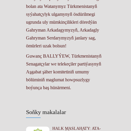
bolan ata Watanymyz Türkmenistanyň
syýahatçylyk ulgamynyň ösdürilmegi
ugrunda uly mümkinçilikleri döredýän
Gahryman Arkadagymyzyň, Arkadagly
Gahryman Serdarymyzyň janlary sag,
ömürleri uzak bolsun!
Guwanç BALLYÝEW, Türkmenistanyň
Senagatçylar we telekeçiler partiýasynyň
Aşgabat şäher komitetiniň umumy
bölüminiň maglumat howpsuzlygy
boýunça baş hünärmeni.
Soňky makalalar
HALK MASLAHATY: ATA-