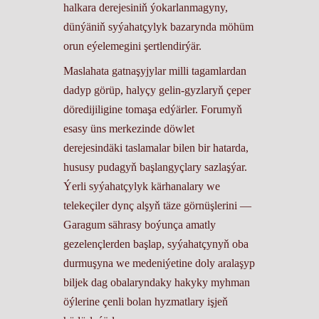
halkara derejesiniň ýokarlanmagyny,
dünýäniň syýahatçylyk bazarynda möhüm
orun eýelemegini şertlendirýär.
Maslahata gatnaşyjylar milli tagamlardan
dadyp görüp, halyçy gelin-gyzlaryň çeper
döredijiligine tomaşa edýärler. Forumyň
esasy üns merkezinde döwlet
derejesindäki taslamalar bilen bir hatarda,
hususy pudagyň başlangyçlary sazlaşýar.
Ýerli syýahatçylyk kärhanalary we
telekeçiler dynç alşyň täze görnüşlerini —
Garagum sährasy boýunça amatly
gezelençlerden başlap, syýahatçynyň oba
durmuşyna we medeniýetine doly aralaşyp
biljek dag obalaryndaky hakyky myhman
öýlerine çenli bolan hyzmatlary işjeň