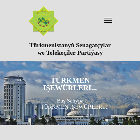
Türkmenistanyň Senagatçylar
we Telekeçiler Partiýasy
TÜRKMEN
IŞEWÜRLERI...
Baş Sahypa
TÜRKMEN IŞEWÜRLERI...