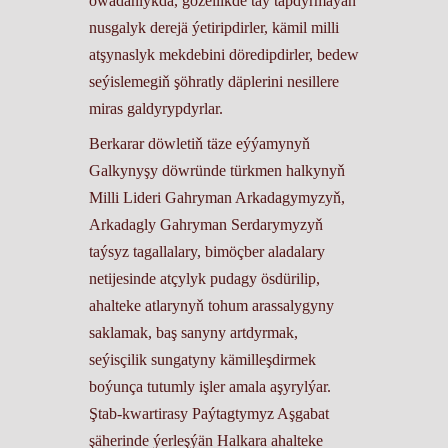
owadanlykda, gözellikde taý tapdyrmaýan
nusgalyk derejä ýetiripdirler, kämil milli
atşynaslyk mekdebini döredipdirler, bedew
seýislemegiň şöhratly däplerini nesillere
miras galdyrypdyrlar.
Berkarar döwletiň täze eýýamynyň
Galkynyşy döwründe türkmen halkynyň
Milli Lideri Gahryman Arkadagymyzyň,
Arkadagly Gahryman Serdarymyzyň
taýsyz tagallalary, bimöçber aladalary
netijesinde atçylyk pudagy ösdürilip,
ahalteke atlarynyň tohum arassalygyny
saklamak, baş sanyny artdyrmak,
seýisçilik sungatyny kämilleşdirmek
boýunça tutumly işler amala aşyrylýar.
Ştab-kwartirasy Paýtagtymyz Aşgabat
şäherinde ýerleşýän Halkara ahalteke