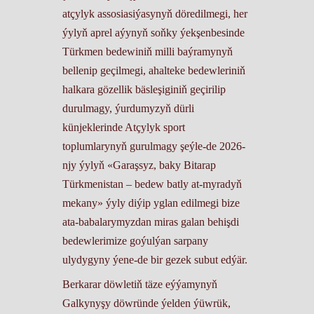
atçylyk assosiasiýasynyň döredilmegi, her
ýylyň aprel aýynyň soňky ýekşenbesinde
Türkmen bedewiniň milli baýramynyň
bellenip geçilmegi, ahalteke bedewleriniň
halkara gözellik bäsleşiginiň geçirilip
durulmagy, ýurdumyzyň dürli
künjeklerinde Atçylyk sport
toplumlarynyň gurulmagy şeýle-de 2026-
njy ýylyň «Garaşsyz, baky Bitarap
Türkmenistan – bedew batly at-myradyň
mekany» ýyly diýip yglan edilmegi bize
ata-babalarymyzdan miras galan behişdi
bedewlerimize goýulýan sarpany
ulydygyny ýene-de bir gezek subut edýär.
Berkarar döwletiň täze eýýamynyň
Galkynyşy döwründe ýelden ýüwrük,