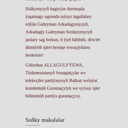
Halkymyzyň bagtyýar durmuşda
ýaşamagy ugrunda taýsyz tagallalary
edýän Gahryman Arkadagymyzyň,
Arkadagly Gahryman Serdarymyzyň
janlary sag bolsun, il ýurt bähbitli, döwlet
ähmiýetli işleri hemişe rowaçlyklara
beslensin!
Gülsoltan ALLAGULYÝEWA,
Türkmenistanyň Senagatçylar we
telekeçiler partiýasynyň Balkan welaýat
komitetiniň Guramaçylyk we syýasy işler
bölüminiň partiýa guramaçysy.
Soňky makalalar