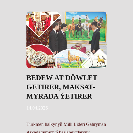
BEDEW AT DÖWLET
GETIRER, MAKSAT-
MYRADA ÝETIRER
14.04.2026
Türkmen halkynyň Milli Lideri Gahryman
Arkadagymyzyň başlangyçlaryny