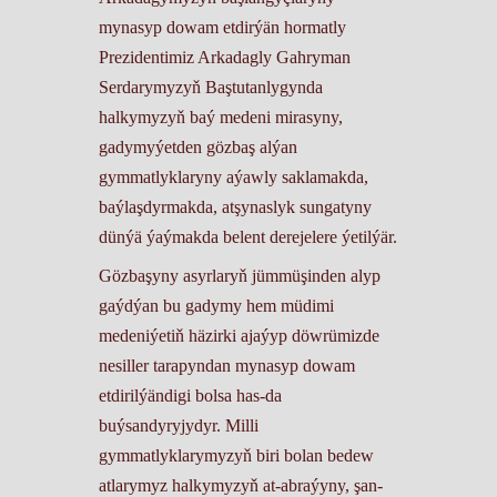
mynasyp dowam etdirýän hormatly
Prezidentimiz Arkadagly Gahryman
Serdarymyzyň Baştutanlygynda
halkymyzyň baý medeni mirasyny,
gadymyýetden gözbaş alýan
gymmatlyklaryny aýawly saklamakda,
baýlaşdyrmakda, atşynaslyk sungatyny
dünýä ýaýmakda belent derejelere ýetilýär.
Gözbaşyny asyrlaryň jümmüşinden alyp
gaýdýan bu gadymy hem müdimi
medeniýetiň häzirki ajaýyp döwrümizde
nesiller tarapyndan mynasyp dowam
etdirilýändigi bolsa has-da
buýsandyryjydyr. Milli
gymmatlyklarymyzyň biri bolan bedew
atlarymyz halkymyzyň at-abraýyny, şan-