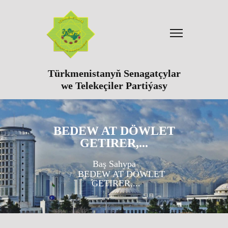
Türkmenistanyň Senagatçylar
we Telekeçiler Partiýasy
BEDEW AT DÖWLET
GETIRER,...
Baş Sahypa
BEDEW AT DÖWLET
GETIRER,...