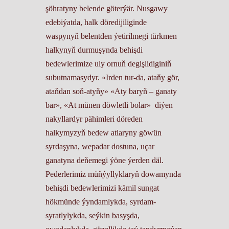
şöhratyny belende göterýär. Nusgawy
edebiýatda, halk döredijiliginde
waspynyň belentden ýetirilmegi türkmen
halkynyň durmuşynda behişdi
bedewlerimize uly ornuň degişlidiginiň
subutnamasydyr. «Irden tur-da, ataňy gör,
ataňdan soň-atyňy» «Aty baryň – ganaty
bar», «At münen döwletli bolar» diýen
nakyllardyr pähimleri döreden
halkymyzyň bedew atlaryny göwün
syrdaşyna, wepadar dostuna, uçar
ganatyna deňemegi ýöne ýerden däl.
Pederlerimiz müňýyllyklaryň dowamynda
behişdi bedewlerimizi kämil sungat
hökmünde ýyndamlykda, syrdam-
syratlylykda, seýkin basyşda,