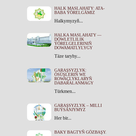
HALK MASLAHATY: ATA-
BABA ÝÖRELGÄMIZ
Halkymyzyň...
HALKA MASLAHATY —
DÖWLETLILIK
ÝÖRELGELERINIŇ
DOWAMATLYLYGY
Täze taryhy...
GARAŞSYZLYK:
ÖSÜŞLERIŇ WE
ROWAÇLYKLARYŇ
DABARALANMAGY
Türkmen...
GARAŞSYZLYK – MILLI
BUÝSANJYMYZ
Her bir...
BAKY BAGTYŇ GÖZBAŞY.