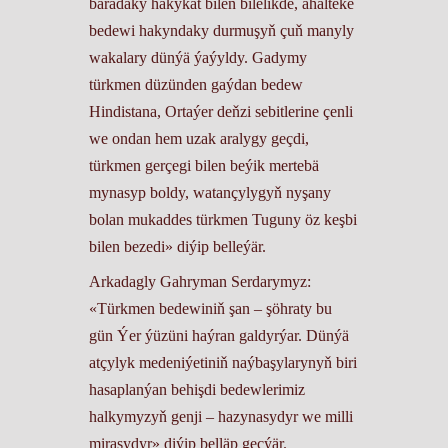
baradaky hakykat bilen bilelikde, ahalteke
bedewi hakyndaky durmuşyň çuň manyly
wakalary dünýä ýaýyldy. Gadymy
türkmen düzünden gaýdan bedew
Hindistana, Ortaýer deňzi sebitlerine çenli
we ondan hem uzak aralygy geçdi,
türkmen gerçegi bilen beýik mertebä
mynasyp boldy, watançylygyň nyşany
bolan mukaddes türkmen Tuguny öz keşbi
bilen bezedi» diýip belleýär.
Arkadagly Gahryman Serdarymyz:
«Türkmen bedewiniň şan – şöhraty bu
gün Ýer ýüzüni haýran galdyrýar. Dünýä
atçylyk medeniýetiniň naýbaşylarynyň biri
hasaplanýan behişdi bedewlerimiz
halkymyzyň genji – hazynasydyr we milli
mirasydyr» diýip belläp geçýär.