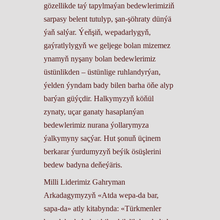
gözellikde taý tapylmaýan bedewlerimiziň
sarpasy belent tutulyp, şan-şöhraty dünýä
ýaň salýar. Ýeňşiň, wepadarlygyň,
gaýratlylygyň we geljege bolan mizemez
ynamyň nyşany bolan bedewlerimiz
üstünlikden – üstünlige ruhlandyrýan,
ýelden ýyndam bady bilen barha öňe alyp
barýan güýçdir. Halkymyzyň köňül
zynaty, uçar ganaty hasaplanýan
bedewlerimiz nurana ýollarymyza
ýalkymyny saçýar. Hut şonuň üçinem
berkarar ýurdumyzyň beýik ösüşlerini
bedew badyna deňeýäris.
Milli Liderimiz Gahryman
Arkadagymyzyň «Atda wepa-da bar,
sapa-da» atly kitabynda: «Türkmenler