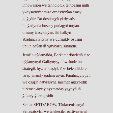
innowasion we tehnologik tejribesini milli
ykdysadyýetimize ornaşdyrýan esasy
güýçdür. Bu dostlugyň ykdysady
binýadynda hususy pudagyň tutýan
ornuny tassyklaýan, iki halkyň
abadançylygyny we durnukly ösüşini
üpjün edýän iň ygtybarly sütündir.
Jemläp aýdanyňda, Berkarar döwletiň täze
eýýamynyň Galkynyşy döwründe bu
strategik hyzmatdaşlyk täze belentliklere
tarap ynamly gadam urýar. Parahatçylygyň
we ösüşiň hatyrasyna sarsmaz agzybirlik
türkmen-hytaý hyzmatdaşlygynyň iň
ýokary ýörelgesidir.
Setdar SETDAROW, Türkmenistanyň
Senagatçylar we telekeçiler partiýasynyň