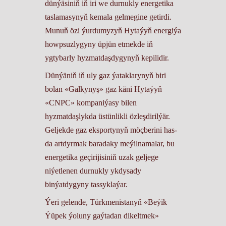
dünýäsiniň iň iri we durnukly energetika
taslamasynyň kemala gelmegine getirdi.
Munuň özi ýurdumyzyň Hytaýyň energiýa
howpsuzlygyny üpjün etmekde iň
ygtybarly hyzmatdaşdygynyň kepilidir.
Dünýäniň iň uly gaz ýataklarynyň biri
bolan «Galkynyş» gaz käni Hytaýyň
«CNPC» kompaniýasy bilen
hyzmatdaşlykda üstünlikli özleşdirilýär.
Geljekde gaz eksportynyň möçberini has-
da artdyrmak baradaky meýilnamalar, bu
energetika geçirijisiniň uzak geljege
niýetlenen durnukly ykdysady
binýatdygyny tassyklaýar.
Ýeri gelende, Türkmenistanyň «Beýik
Ýüpek ýoluny gaýtadan dikeltmek»