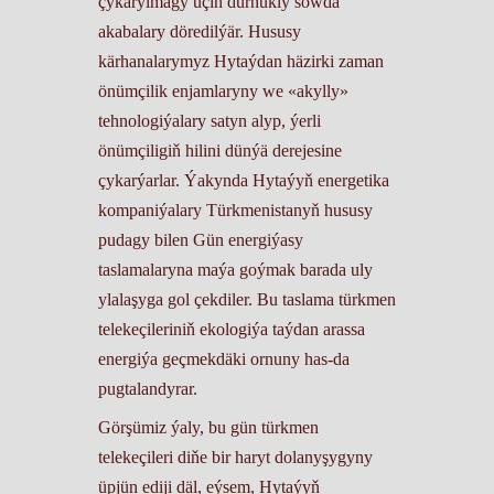
çykarylmagy üçin durnukly söwda
akabalary döredilýär. Hususy
kärhanalarymyz Hytaýdan häzirki zaman
önümçilik enjamlaryny we «akylly»
tehnologiýalary satyn alyp, ýerli
önümçiligiň hilini dünýä derejesine
çykarýarlar. Ýakynda Hytaýyň energetika
kompaniýalary Türkmenistanyň hususy
pudagy bilen Gün energiýasy
taslamalaryna maýa goýmak barada uly
ylalaşyga gol çekdiler. Bu taslama türkmen
telekeçileriniň ekologiýa taýdan arassa
energiýa geçmekdäki ornuny has-da
pugtalandyrar.
Görşümiz ýaly, bu gün türkmen
telekeçileri diňe bir haryt dolanyşygyny
üpjün ediji däl, eýsem, Hytaýyň