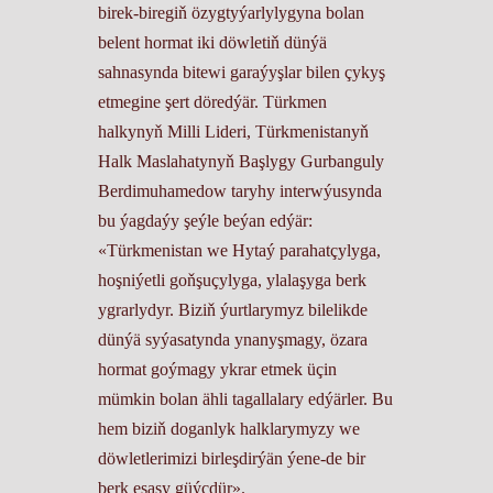
birek-biregiň özygtyýarlylygyna bolan
belent hormat iki döwletiň dünýä
sahnasynda bitewi garaýyşlar bilen çykyş
etmegine şert döredýär. Türkmen
halkynyň Milli Lideri, Türkmenistanyň
Halk Maslahatynyň Başlygy Gurbanguly
Berdimuhamedow taryhy interwýusynda
bu ýagdaýy şeýle beýan edýär:
«Türkmenistan we Hytaý parahatçylyga,
hoşniýetli goňşuçylyga, ylalaşyga berk
ygrarlydyr. Biziň ýurtlarymyz bilelikde
dünýä syýasatynda ynanyşmagy, özara
hormat goýmagy ykrar etmek üçin
mümkin bolan ähli tagallalary edýärler. Bu
hem biziň doganlyk halklarymyzy we
döwletlerimizi birleşdirýän ýene-de bir
berk esasy güýçdür».