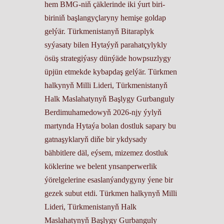
hem BMG-niň çäklerinde iki ýurt biri-
biriniň başlangyçlaryny hemişe goldap
gelýär. Türkmenistanyň Bitaraplyk
syýasaty bilen Hytaýyň parahatçylykly
ösüş strategiýasy dünýäde howpsuzlygy
üpjün etmekde kybapdaş gelýär. Türkmen
halkynyň Milli Lideri, Türkmenistanyň
Halk Maslahatynyň Başlygy Gurbanguly
Berdimuhamedowyň 2026-njy ýylyň
martynda Hytaýa bolan dostluk sapary bu
gatnaşyklaryň diňe bir ykdysady
bähbitlere däl, eýsem, mizemez dostluk
köklerine we belent ynsanperwerlik
ýörelgelerine esaslanýandygyny ýene bir
gezek subut etdi. Türkmen halkynyň Milli
Lideri, Türkmenistanyň Halk
Maslahatynyň Başlygy Gurbanguly