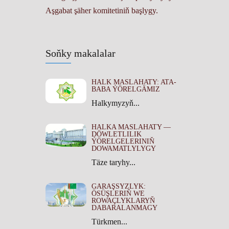
Aşgabat şäher komitetiniň başlygy.
Soňky makalalar
HALK MASLAHATY: ATA-
BABA ÝÖRELGÄMIZ
Halkymyzyň...
HALKA MASLAHATY —
DÖWLETLILIK
ÝÖRELGELERINIŇ
DOWAMATLYLYGY
Täze taryhy...
GARAŞSYZLYK:
ÖSÜŞLERIŇ WE
ROWAÇLYKLARYŇ
DABARALANMAGY
Türkmen...