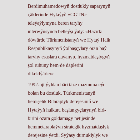
Berdimuhamedowyň dostlukly saparynyň
çäklerinde Hytaýyň «CGTN»
teleýaýlymyna beren taryhy
interwýusynda belleýşi ýaly: «Häzirki
döwürde Türkmenistanyň we Hytaý Halk
Respublikasynyň ýolbaşçylary örän baý
taryhy esaslara daýanyp, hyzmatdaşlygyň
şol ruhuny hem-de däplerini
dikeldýärler».
1992-nji ýyldan bäri täze mazmuna eýe
bolan bu dostluk, Türkmenistanyň
hemişelik Bitaraplyk derejesiniň we
Hytaýyň halkara başlangyçlarynyň biri-
birini özara goldamagy netijesinde
hemmetaraplaýyn strategik hyzmatdaşlyk
derejesine ýetdi. Syýasy durnuklylyk we