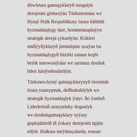
döwletara gatnaşyklaryň nusgalyk
derejesini görkezýän Türkmenistan we
Hytaý Halk Respublikasy özara bähbitli
hyzmatdaşlygy täze, hemmetaraplaýyn
strategik derejä çykardylar. Kökleri
müňýyllyklaryň jümmüşine uzaýan bu
hyzmatdaşlygyň häzirki zaman keşbi
beýik innowasiýalar we sarsmaz dostluk
bilen häsiýetlendirilýär.
Türkmen-hytaý gatnaşyklarynyň özeninde
özara ynanyşmak, deňhukuklylyk we
strategik hyzmatdaşlyk ýatyr. Iki ýurduň
Liderleriniň arasyndaky doganlyk
we dostlukgatnaşyklary syýasy
gepleşikleriň iň ýokary derejesini üpjün
edýär. Halkara meýdançalarda, esasan