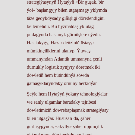
strategiýasynyň Hytaýyň «Bir guşak, bir
ýol» başlangyjy bilen utgaşmagy yklymda
täze geoykdysady giňişligi döredendigini
bellemelidir. Bu hyzmatdaşlyk ulag
pudagynda has anyk görnüşlere eýedir.
Has takygy, Hazar deňziniň üstaşyr
mümkinçiliklerini ulanyp, Ýuwaş
ummanyndan Atlantik ummanyna çenli
durnukly logistik zynjyry döretmek iki
döwletiň hem bütindünýä söwda
gatnaşyklaryndaky ornuny berkidýär.
Şeýle hem Hytaýyň ýokary tehnologiýalar
we sanly ulgamlar baradaky tejribesi
döwletimiziň döwrebaplaşmak strategiýasy
bilen utgaşýar. Hususan-da, şäher
gurluşygynda, «akylly» şäher üpjünçilik
ulgamlaryny döretmekde we älemi