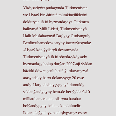
Ykdysadyýet pudagynda Türkmenistan
we Hytaý biri-biriniň mümkinçiliklerini
doldurýan iň iri hyzmatdaşdyr. Türkmen
halkynyň Milli Lideri, Türkmenistanyň
Halk Maslahatynyň Başlygy Gurbanguly
Berdimuhamedow taryhy interwýusynda:
«Hytaý köp ýyllaryň dowamynda
Türkmenistanyň iň iri söwda-ykdysady
hyzmatdaşy bolup durýar. 2007-nji ýyldan
häzirki döwre çenli biziň ýurtlarymyzyň
arasyndaky haryt dolanyşygy 20 esse
artdy. Haryt dolanyşygynyň durnukly
saklanýandygyny hem-de her ýylda 9-10
milliard amerikan dollaryna barabar
bolýandygyny bellemek möhümdir.
Ikitaraplaýyn hyzmatdaşlygymyz esasy