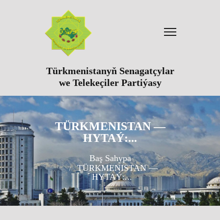
Türkmenistanyň Senagatçylar
we Telekeçiler Partiýasy
TÜRKMENISTAN —
HYTAÝ:...
Baş Sahypa
TÜRKMENISTAN —
HYTAÝ:...