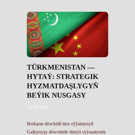
TÜRKMENISTAN —
HYTAÝ: STRATEGIK
HYZMATDAŞLYGYŇ
BEÝIK NUSGASY
13.04.2026
Berkarar döwletiň täze eýýamynyň
Galkynyşy döwründe dünýä syýasatynda