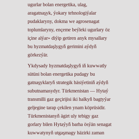
ugurlar bolan energetika, ulag,
aragatnaşyk, ýokary tehnologiýalar
pudaklaryny, dokma we agrosenagat
toplumlaryny, ençeme beýleki ugurlary öz
içine alýar» diýip getiren anyk mysallary
bu hyzmatdaşlygyň gerimini aýdyň
görkezýär.
Ykdysady hyzmatdaşlygyň iň kuwwatly
sütüni bolan energetika pudagy bu
gatnaşyklaryň strategik häsiýetiniň aýdyň
subutnamasydyr. Türkmenistan — Hytaý
transmilli gaz geçirijisi iki halkyň bagtyýar
geljegine tarap çekilen ynam köprüsidir.
Türkmenistanyň ägirt uly tebigy gaz
gorlary bilen Hytaýyň barha ösýän senagat
kuwwatynyň utgaşmagy häzirki zaman