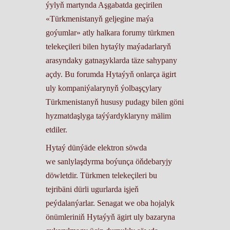
ýylyň martynda Aşgabatda geçirilen
«Türkmenistanyň geljegine maýa
goýumlar» atly halkara forumy türkmen
telekeçileri bilen hytaýly maýadarlaryň
arasyndaky gatnaşyklarda täze sahypany
açdy. Bu forumda Hytaýyň onlarça ägirt
uly kompaniýalarynyň ýolbaşçylary
Türkmenistanyň hususy pudagy bilen göni
hyzmatdaşlyga taýýardyklaryny mälim
etdiler.
Hytaý dünýäde elektron söwda
we sanlylaşdyrma boýunça öňdebaryjy
döwletdir. Türkmen telekeçileri bu
tejribäni dürli ugurlarda işjeň
peýdalanýarlar. Senagat we oba hojalyk
önümleriniň Hytaýyň ägirt uly bazaryna