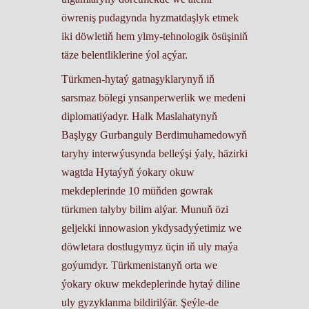
öwreniş pudagynda hyzmatdaşlyk etmek
iki döwletiň hem ylmy-tehnologik ösüşiniň
täze belentliklerine ýol açýar.
Türkmen-hytaý gatnaşyklarynyň iň
sarsmaz bölegi ynsanperwerlik we medeni
diplomatiýadyr. Halk Maslahatynyň
Başlygy Gurbanguly Berdimuhamedowyň
taryhy interwýusynda belleýşi ýaly, häzirki
wagtda Hytaýyň ýokary okuw
mekdeplerinde 10 müňden gowrak
türkmen talyby bilim alýar. Munuň özi
geljekki innowasion ykdysadyýetimiz we
döwletara dostlugymyz üçin iň uly maýa
goýumdyr. Türkmenistanyň orta we
ýokary okuw mekdeplerinde hytaý diline
uly gyzyklanma bildirilýär. Şeýle-de