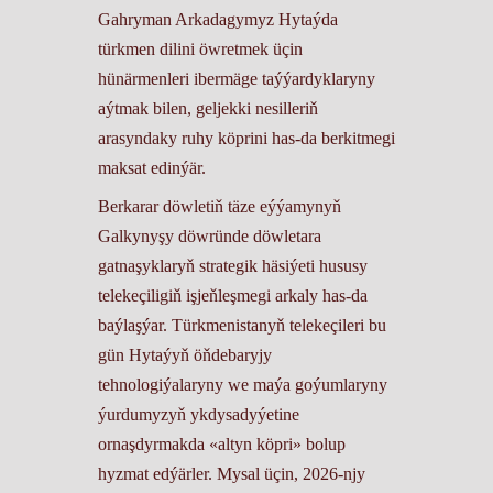
Gahryman Arkadagymyz Hytaýda
türkmen dilini öwretmek üçin
hünärmenleri ibermäge taýýardyklaryny
aýtmak bilen, geljekki nesilleriň
arasyndaky ruhy köprini has-da berkitmegi
maksat edinýär.
Berkarar döwletiň täze eýýamynyň
Galkynyşy döwründe döwletara
gatnaşyklaryň strategik häsiýeti hususy
telekeçiligiň işjeňleşmegi arkaly has-da
baýlaşýar. Türkmenistanyň telekeçileri bu
gün Hytaýyň öňdebaryjy
tehnologiýalaryny we maýa goýumlaryny
ýurdumyzyň ykdysadyýetine
ornaşdyrmakda «altyn köpri» bolup
hyzmat edýärler. Mysal üçin, 2026-njy