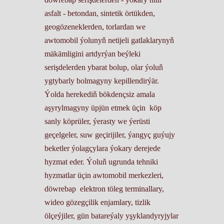
asfalt - betondan, sintetik örtükden,
geogözeneklerden, torlardan we
awtomobil ýolunyň netijeli gatlaklarynyň
mäkämligini artdyrýan beýleki
serişdelerden ybarat bolup, olar ýoluň
ygtybarly bolmagyny kepillendirýär.
Ýolda herekediň bökdençsiz amala
aşyrylmagyny üpjün etmek üçin köp
sanly köprüler, ýerasty we ýerüsti
geçelgeler, suw geçirijiler, ýangyç guýujy
beketler ýolagçylara ýokary derejede
hyzmat eder. Ýoluň ugrunda tehniki
hyzmatlar üçin awtomobil merkezleri,
döwrebap elektron töleg terminallary,
wideo gözegçilik enjamlary, tizlik
ölçeýjiler, gün batareýaly yşyklandyryjylar