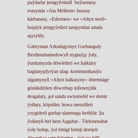
paýdarlar jemgyýetiniň buýurmasy
esasynda «Ata Melhem» hususy
kärhanasy, «Edermen» we «Altyn nesil»
hojalyk jemgyýetleri tarapyndan amala
aşyryldy.
Gahryman Arkadagymyz Gurbanguly
Berdimuhamedowyň nygtaýşy ýaly,
ýurdumyzda döwletleri we halklary
baglanyşdyrýan ulag- kommunikasiýa
ulgamynyň «Altyn halkasyny» döretmäge
gönükdirilen döwrebap inženerçilik
desgalary, şol sanda awtomobil we demir
ýollary, köprüler, howa menzilleri
yzygiderli gurlup ulanmaga berilýär. Şu
ýollaryň biri hem Aşgabat - Türkmenabat
ýoly bolup, ýol örtügi birinji derejeli
döwrebap serişdelerden - ýokary hilli