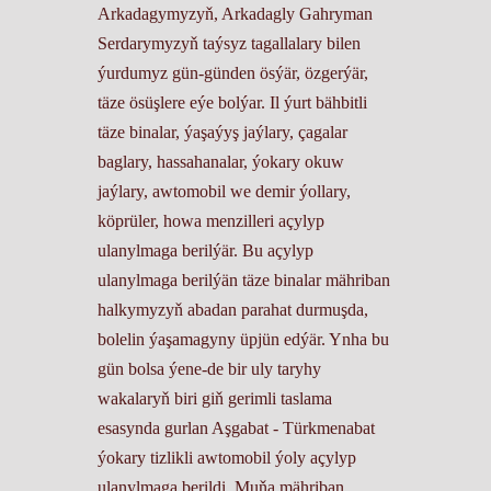
Arkadagymyzyň, Arkadagly Gahryman
Serdarymyzyň taýsyz tagallalary bilen
ýurdumyz gün-günden ösýär, özgerýär,
täze ösüşlere eýe bolýar. Il ýurt bähbitli
täze binalar, ýaşaýyş jaýlary, çagalar
baglary, hassahanalar, ýokary okuw
jaýlary, awtomobil we demir ýollary,
köprüler, howa menzilleri açylyp
ulanylmaga berilýär. Bu açylyp
ulanylmaga berilýän täze binalar mähriban
halkymyzyň abadan parahat durmuşda,
bolelin ýaşamagyny üpjün edýär. Ynha bu
gün bolsa ýene-de bir uly taryhy
wakalaryň biri giň gerimli taslama
esasynda gurlan Aşgabat - Türkmenabat
ýokary tizlikli awtomobil ýoly açylyp
ulanylmaga berildi. Muňa mähriban