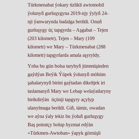
Türkmenabat ýokary tizlikli awtomobil
ýolunyň gurluşygyna 2019-njy ýylyň 24-
nji ýanwarynda badalga berildi. Onuň
gurluşygy üç tapgyrda – Aşgabat – Tejen
(203 kilometr), Tejen – Mary (109
kilometr) we Mary – Türkmenabat (288
kilometr) tapgyrlarda amala aşyryldy.
Ynha bu gün bolsa taryhyň jümmüşinden
gaýdýan Beýik Ýüpek ýolunyň möhüm
şahalarynyň birini gaýtadan dikeltjek iri
taslamanyň Mary we Lebap welaýatlaryny
birikdirýän üçünji tapgyry açylyp
ulanylmaga berildi. Giň, tämiz, owadan
we aýna ýaly tekiz bu ýoluň gurluşygy
Baş potratçy bolup hyzmat edýän
«Türkmen-Awtoban» ýapyk görnüşli