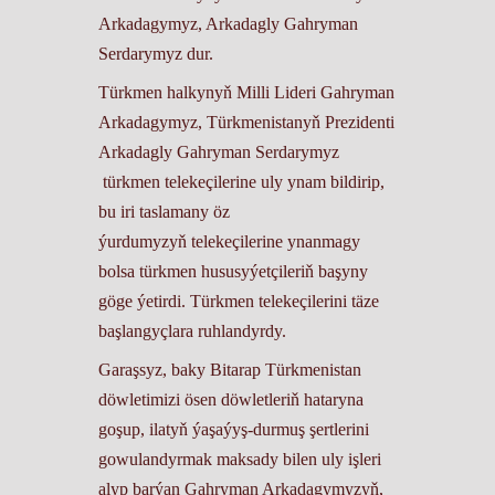
Arkadagymyz, Arkadagly Gahryman
Serdarymyz dur.
Türkmen halkynyň Milli Lideri Gahryman
Arkadagymyz, Türkmenistanyň Prezidenti
Arkadagly Gahryman Serdarymyz
türkmen telekeçilerine uly ynam bildirip,
bu iri taslamany öz
ýurdumyzyň telekeçilerine ynanmagy
bolsa türkmen hususyýetçileriň başyny
göge ýetirdi. Türkmen telekeçilerini täze
başlangyçlara ruhlandyrdy.
Garaşsyz, baky Bitarap Türkmenistan
döwletimizi ösen döwletleriň hataryna
goşup, ilatyň ýaşaýyş-durmuş şertlerini
gowulandyrmak maksady bilen uly işleri
alyp barýan Gahryman Arkadagymyzyň,