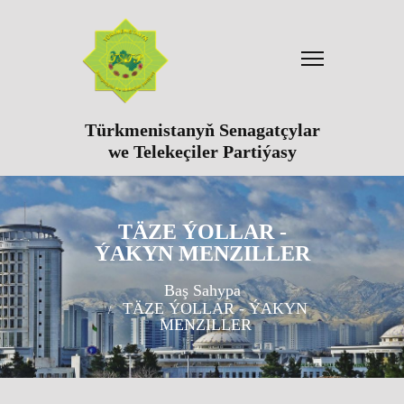
Türkmenistanyň Senagatçylar
we Telekeçiler Partiýasy
TÄZE ÝOLLAR -
ÝAKYN MENZILLER
Baş Sahypa
TÄZE ÝOLLAR - ÝAKYN
MENZILLER