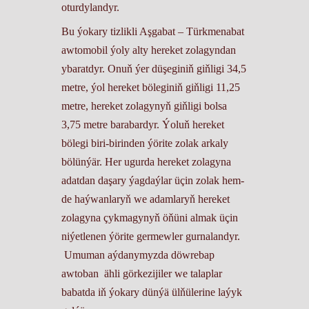
oturdylandyr.
Bu ýokary tizlikli Aşgabat – Türkmenabat
awtomobil ýoly alty hereket zolagyndan
ybaratdyr. Onuň ýer düşeginiň giňligi 34,5
metre, ýol hereket böleginiň giňligi 11,25
metre, hereket zolagynyň giňligi bolsa
3,75 metre barabardyr. Ýoluň hereket
bölegi biri-birinden ýörite zolak arkaly
bölünýär. Her ugurda hereket zolagyna
adatdan daşary ýagdaýlar üçin zolak hem-
de haýwanlaryň we adamlaryň hereket
zolagyna çykmagynyň öňüni almak üçin
niýetlenen ýörite germewler gurnalandyr.
Umuman aýdanymyzda döwrebap
awtoban ähli görkezijiler we talaplar
babatda iň ýokary dünýä ülňülerine laýyk