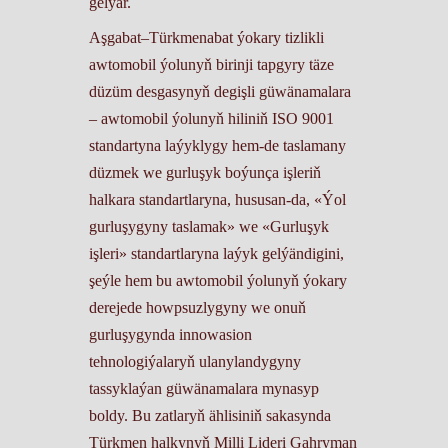
gelýär.
Aşgabat–Türkmenabat ýokary tizlikli
awtomobil ýolunyň birinji tapgyry täze
düzüm desgasynyň degişli güwänamalara
– awtomobil ýolunyň hiliniň ISO 9001
standartyna laýyklygy hem-de taslamany
düzmek we gurluşyk boýunça işleriň
halkara standartlaryna, hususan-da, «Ýol
gurluşygyny taslamak» we «Gurluşyk
işleri» standartlaryna laýyk gelýändigini,
şeýle hem bu awtomobil ýolunyň ýokary
derejede howpsuzlygyny we onuň
gurluşygynda innowasion
tehnologiýalaryň ulanylandygyny
tassyklaýan güwänamalara mynasyp
boldy. Bu zatlaryň ählisiniň sakasynda
Türkmen halkynyň Milli Lideri Gahryman