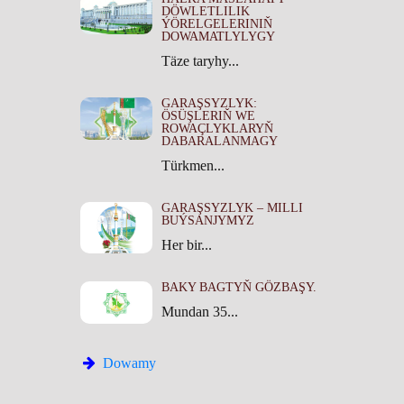
DÖWLETLILIK
ÝÖRELGELERINIŇ
DOWAMATLYLYGY
Täze taryhy...
GARAŞSYZLYK:
ÖSÜŞLERIŇ WE
ROWAÇLYKLARYŇ
DABARALANMAGY
Türkmen...
GARAŞSYZLYK – MILLI
BUÝSANJYMYZ
Her bir...
BAKY BAGTYŇ GÖZBAŞY.
Mundan 35...
Dowamy