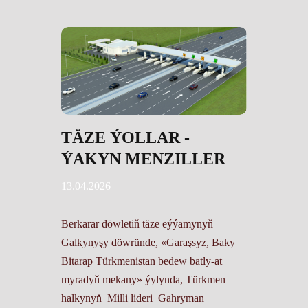
TÄZE ÝOLLAR -
ÝAKYN MENZILLER
13.04.2026
Berkarar döwletiň täze eýýamynyň
Galkynyşy döwründe, «Garaşsyz, Baky
Bitarap Türkmenistan bedew batly-at
myradyň mekany» ýylynda, Türkmen
halkynyň Milli lideri Gahryman