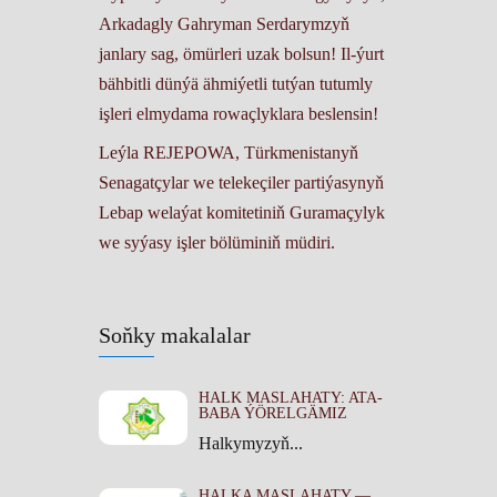
Arkadagly Gahryman Serdarymzyň
janlary sag, ömürleri uzak bolsun! Il-ýurt
bähbitli dünýä ähmiýetli tutýan tutumly
işleri elmydama rowaçlyklara beslensin!
Leýla REJEPOWA, Türkmenistanyň
Senagatçylar we telekeçiler partiýasynyň
Lebap welaýat komitetiniň Guramaçylyk
we syýasy işler bölüminiň müdiri.
Soňky makalalar
HALK MASLAHATY: ATA-
BABA ÝÖRELGÄMIZ
Halkymyzyň...
HALKA MASLAHATY —