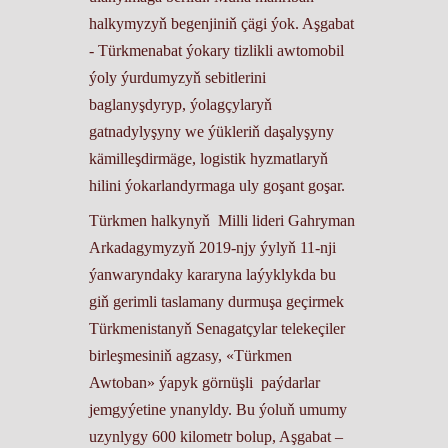
halkymyzyň begenjiniň çägi ýok. Aşgabat
- Türkmenabat ýokary tizlikli awtomobil
ýoly ýurdumyzyň sebitlerini
baglanyşdyryp, ýolagçylaryň
gatnadylyşyny we ýükleriň daşalyşyny
kämilleşdirmäge, logistik hyzmatlaryň
hilini ýokarlandyrmaga uly goşant goşar.
Türkmen halkynyň Milli lideri Gahryman
Arkadagymyzyň 2019-njy ýylyň 11-nji
ýanwaryndaky kararyna laýyklykda bu
giň gerimli taslamany durmuşa geçirmek
Türkmenistanyň Senagatçylar telekeçiler
birleşmesiniň agzasy, «Türkmen
Awtoban» ýapyk görnüşli paýdarlar
jemgyýetine ynanyldy. Bu ýoluň umumy
uzynlygy 600 kilometr bolup, Aşgabat –