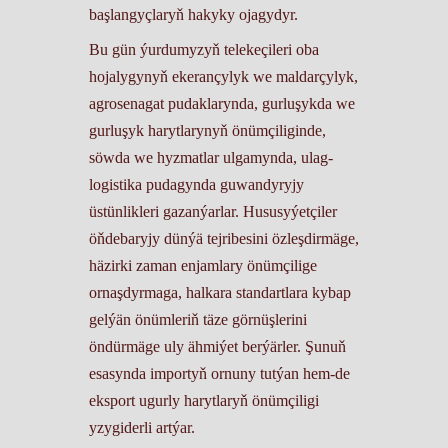
başlangyçlaryň hakyky ojagydyr.
Bu gün ýurdumyzyň telekeçileri oba
hojalygynyň ekerançylyk we maldarçylyk,
agrosenagat pudaklarynda, gurluşykda we
gurluşyk harytlarynyň önümçiliginde,
söwda we hyzmatlar ulgamynda, ulag-
logistika pudagynda guwandyryjy
üstünlikleri gazanýarlar. Hususyýetçiler
öňdebaryjy dünýä tejribesini özleşdirmäge,
häzirki zaman enjamlary önümçilige
ornaşdyrmaga, halkara standartlara kybap
gelýän önümleriň täze görnüşlerini
öndürmäge uly ähmiýet berýärler. Şunuň
esasynda importyň ornuny tutýan hem-de
eksport ugurly harytlaryň önümçiligi
yzygiderli artýar.