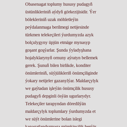
Obasenagat toplumy hususy pudagyň
üstünlikleriniň aýdyň görkezijisidir. Ýer
bölekleriniň uzak möhletleýin
peýdalanmaga berilmegi netijesinde
türkmen telekeçileri ýurdumyzda azyk
bolçulygyny üpjün etmäge mynasyp
goşant goşýarlar. Şunda ýyladyşhana
hojalyklarynyň ornuny aýratyn bellemek
gerek. Şunuň bilen birlikde, konditer
önümleriniň, süýjülikleriň önümçiliginde
ýokary netijeler gazanylýar. Maldarçylyk
we gaýtadan işleýän önümçilik hususy
pudagyň depginli ösýän ugurlarydyr.
Telekeçiler tarapyndan döredilýän
maldarçylyk toplumlary ýurdumyzda et
we süýt önümlerine bolan islegi
kanagatlandyrmaga mümkinçilik berýär.