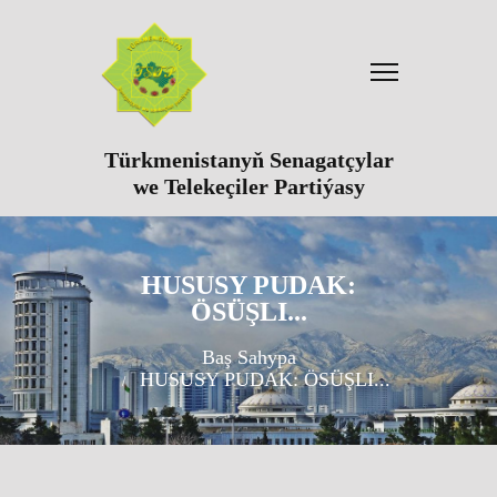
Türkmenistanyň Senagatçylar
we Telekeçiler Partiýasy
HUSUSY PUDAK:
ÖSÜŞLI...
Baş Sahypa
HUSUSY PUDAK: ÖSÜŞLI...