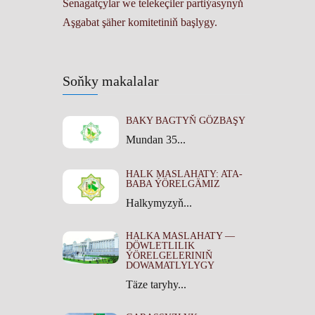
Senagatçylar we telekeçiler partiýasynyň
Aşgabat şäher komitetiniň başlygy.
Soňky makalalar
BAKY BAGTYŇ GÖZBAŞY
Mundan 35...
HALK MASLAHATY: ATA-
BABA ÝÖRELGÄMIZ
Halkymyzyň...
HALKA MASLAHATY —
DÖWLETLILIK
ÝÖRELGELERINIŇ
DOWAMATLYLYGY
Täze taryhy...