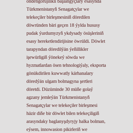
öňdengörüjilikli başlangyçlary esasynda
Türkmenistanyň Senagatçylar we
telekeçiler birleşmesiniň döredilen
döwründen bäri geçen 18 ýylda hususy
pudak ýurdumyzyň ykdysady ösüşleriniň
esasy hereketlendirijisine öwrüldi. Döwlet
tarapyndan döredilýän ýeňillikler
işewürligiň ýönekeý söwda we
hyzmatlardan ösen tehnologiýaly, eksporta
gönükdirilen kuwwatly kärhanalary
döredýän ulgam bolmagyna şertleri
döretdi. Düzüminde 30 müňe golaý
agzany jemleýän Türkmenistanyň
Senagatçylar we telekeçiler birleşmesi
häzir diňe bir döwlet bilen telekeçiligiň
arasyndaky baglanyşdyryjy halka bolman,
eýsem, innowasion pikirleriň we