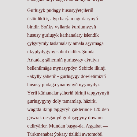
Gurluşyk pudagy hususyýetçileriň
üstünlikli iş alyp barýan ugurlarynyň
biridir. Soňky ýyllarda ýurdumyzyň
hususy gurluşyk kärhanalary islendik
çylşyrymly taslamalary amala aşyrmaga
ukyplydygyny subut etdiler. Şunda
Arkadag şäheriniň gurluşygy aýratyn
bellenilmäge mynasypdyr. Sebitde ilkinji
«akylly şäheriň» gurluşygy döwletimiziň
hususy pudaga ynamynyň nyşanydyr.
Ýerli kärhanalar şäheriň birinji tapgyrynyň
gurluşygyny doly tamamlap, häzirki
wagtda ikinji tapgyryň çäklerinde 120-den
gowrak desganyň gurluşygyny dowam
etdirýärler. Mundan başga-da, Aşgabat —
Türkmenabat ýokary tizlikli awtomobil