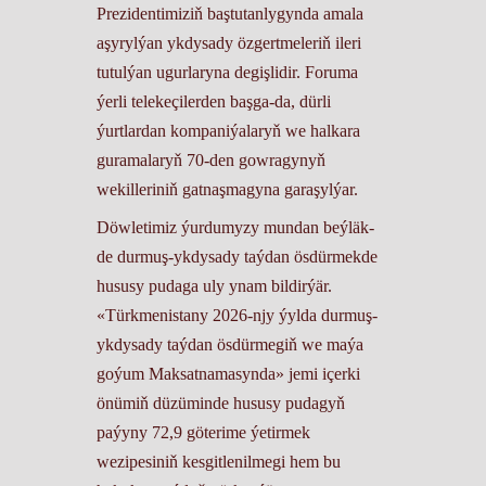
Prezidentimiziň baştutanlygynda amala
aşyrylýan ykdysady özgertmeleriň ileri
tutulýan ugurlaryna degişlidir. Foruma
ýerli telekeçilerden başga-da, dürli
ýurtlardan kompaniýalaryň we halkara
guramalaryň 70-den gowragynyň
wekilleriniň gatnaşmagyna garaşylýar.
Döwletimiz ýurdumyzy mundan beýläk-
de durmuş-ykdysady taýdan ösdürmekde
hususy pudaga uly ynam bildirýär.
«Türkmenistany 2026-njy ýylda durmuş-
ykdysady taýdan ösdürmegiň we maýa
goýum Maksatnamasynda» jemi içerki
önümiň düzüminde hususy pudagyň
paýyny 72,9 göterime ýetirmek
wezipesiniň kesgitlenilmegi hem bu