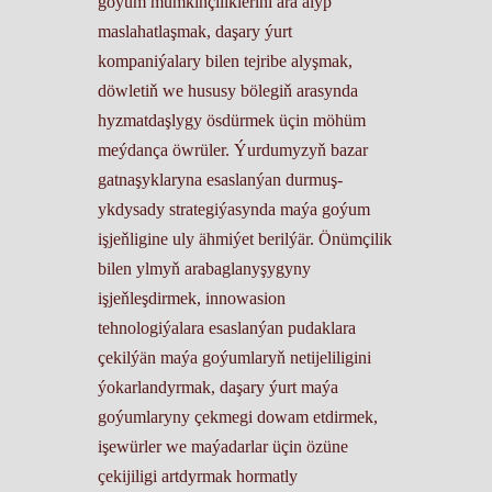
goýum mümkinçiliklerini ara alyp
maslahatlaşmak, daşary ýurt
kompaniýalary bilen tejribe alyşmak,
döwletiň we hususy bölegiň arasynda
hyzmatdaşlygy ösdürmek üçin möhüm
meýdança öwrüler. Ýurdumyzyň bazar
gatnaşyklaryna esaslanýan durmuş-
ykdysady strategiýasynda maýa goýum
işjeňligine uly ähmiýet berilýär. Önümçilik
bilen ylmyň arabaglanyşygyny
işjeňleşdirmek, innowasion
tehnologiýalara esaslanýan pudaklara
çekilýän maýa goýumlaryň netijeliligini
ýokarlandyrmak, daşary ýurt maýa
goýumlaryny çekmegi dowam etdirmek,
işewürler we maýadarlar üçin özüne
çekijiligi artdyrmak hormatly