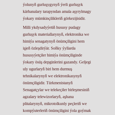
ýolunyň gurluşygynyň ýerli gurluşyk
kärhanalary tarapyndan amala aşyrylmagy
ýokary mümkinçilikleriň görkezijisidir.
Milli ykdysadyýetiň hususy pudagy
gurluşyk materiallarynyň, elektronika we
himiýa senagatynyň önümçiligini hem
işjeň özleşdirýär. Soňky ýyllarda
hususyýetçiler himiýa önümçiliginde
ýokary ösüş depginlerini gazandy. Geljegi
uly ugurlaryň biri hem durmuş
tehnikalarynyň we elektronikasynyň
önümçiligidir. Türkmenistanyň
Senagatçylar we telekeçiler birleşmesiniň
agzalary telewizorlaryň, aşhana
plitalarynyň, mikrotolkunly peçleriň we
kompýuterleriň önümçiligini ýola goýmak