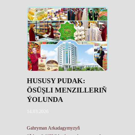
HUSUSY PUDAK:
ÖSÜŞLI MENZILLERIŇ
ÝOLUNDA
14.03.2026
Gahryman Arkadagymyzyň