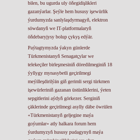
bilen, bu ugurda uly öňegidişlikleri
gazanýarlar. Şeýle hem hususy işewürlik
ýurdumyzda sanlylaşdyrmagyň, elektron
söwdanyň we IT-platformalaryň
öňdebaryjysy bolup çykyş edýär.
Paýtagtymyzda ýakyn günlerde
Türkmenistanyň Senagatçylar we
telekeçiler birleşmesiniň döredilmeginiň 18
ýyllygy mynasybetli geçirilmegi
meýilleşdirilýän giň gerimli sergi türkmen
işewürleriniň gazanan üstünliklerini, ýeten
sepgitlerini aýdyň görkezer. Serginiň
çäklerinde geçirilmegi asylly däbe öwrülen
«Türkmenistanyň geljegine maýa
goýumlar» atly halkara forum hem
ýurdumyzyň hususy pudagynyň maýa