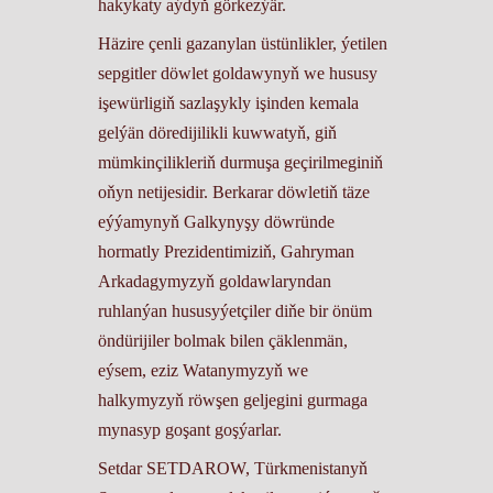
hakykaty aýdyň görkezýär.
Häzire çenli gazanylan üstünlikler, ýetilen
sepgitler döwlet goldawynyň we hususy
işewürligiň sazlaşykly işinden kemala
gelýän döredijilikli kuwwatyň, giň
mümkinçilikleriň durmuşa geçirilmeginiň
oňyn netijesidir. Berkarar döwletiň täze
eýýamynyň Galkynyşy döwründe
hormatly Prezidentimiziň, Gahryman
Arkadagymyzyň goldawlaryndan
ruhlanýan hususyýetçiler diňe bir önüm
öndürijiler bolmak bilen çäklenmän,
eýsem, eziz Watanymyzyň we
halkymyzyň röwşen geljegini gurmaga
mynasyp goşant goşýarlar.
Setdar SETDAROW, Türkmenistanyň