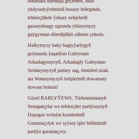
üstünlikli durmuşa geçirmek, milli
ykdysadyýetimiziň hususy böleginde,
telekeçilikde ýokary netijeleriň
gazanylmagy ugrunda yhlasymyzy
gaýgyrman döredijilikli zähmet çekeris.
Halkymyzy baky bagtyýarlygyň
goýnunda ýaşadýan Gahryman
Arkadagymyzyň, Arkadagly Gahryman
Serdarymyzyň janlary sag, ömürleri uzak,
ata Watanymyzyň ösüşleriniň dowamaty
dowam bolsun!
Gözel BARLYÝEWA, Türkmenistanyň
Senagatçylar we telekeçiler partiýasynyň
Daşoguz welaýat komitetiniň
Guramaçylyk we syýasy işler bölüminiň
partiýa guramaçysy.