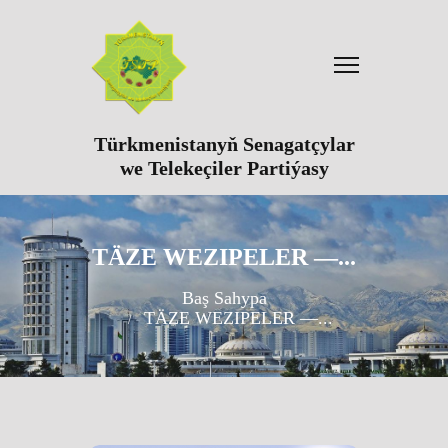
Türkmenistanyň Senagatçylar
we Telekeçiler Partiýasy
TÄZE WEZIPELER —...
Baş Sahypa
TÄZE WEZIPELER —...