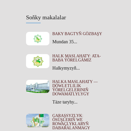
Soňky makalalar
BAKY BAGTYŇ GÖZBAŞY
Mundan 35...
HALK MASLAHATY: ATA-
BABA ÝÖRELGÄMIZ
Halkymyzyň...
HALKA MASLAHATY —
DÖWLETLILIK
ÝÖRELGELERINIŇ
DOWAMATLYLYGY
Täze taryhy...
GARAŞSYZLYK:
ÖSÜŞLERIŇ WE
ROWAÇLYKLARYŇ
DABARALANMAGY