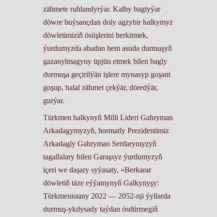
zähmete ruhlandyrýar. Kalby bagtyýar
döwre buýsançdan doly agzybir halkymyz
döwletimiziň ösüşlerini berkitmek,
ýurdumyzda abadan hem asuda durmuşyň
gazanylmagyny üpjün etmek bilen bagly
durmuşa geçirilýän işlere mynasyp goşant
goşup, halal zähmet çekýär, döredýär,
gurýar.
Türkmen halkynyň Milli Lideri Gahryman
Arkadagymyzyň, hormatly Prezidentimiz
Arkadagly Gahryman Serdarymyzyň
tagallalary bilen Garaşsyz ýurdumyzyň
içeri we daşary syýasaty, «Berkarar
döwletiň täze eýýamynyň Galkynyşy:
Türkmenistany 2022 — 2052-nji ýyllarda
durmuş-ykdysady taýdan ösdürmegiň