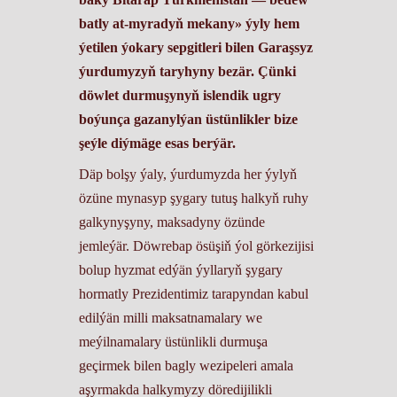
batly at-myradyň mekany» ýyly hem
ýetilen ýokary sepgitleri bilen Garaşsyz
ýurdumyzyň taryhyny bezär. Çünki
döwlet durmuşynyň islendik ugry
boýunça gazanylýan üstünlikler bize
şeýle diýmäge esas berýär.
Däp bolşy ýaly, ýurdumyzda her ýylyň
özüne mynasyp şygary tutuş halkyň ruhy
galkynyşyny, maksadyny özünde
jemleýär. Döwrebap ösüşiň ýol görkezijisi
bolup hyzmat edýän ýyllaryň şygary
hormatly Prezidentimiz tarapyndan kabul
edilýän milli maksatnamalary we
meýilnamalary üstünlikli durmuşa
geçirmek bilen bagly wezipeleri amala
aşyrmakda halkymyzy döredijilikli