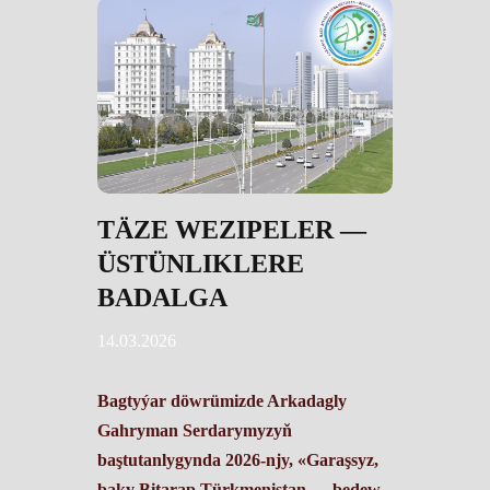
TÄZE WEZIPELER —
ÜSTÜNLIKLERE
BADALGA
14.03.2026
Bagtyýar döwrümizde Arkadagly
Gahryman Serdarymyzyň
baştutanlygynda 2026-njy, «Garaşsyz,
baky Bitarap Türkmenistan — bedew