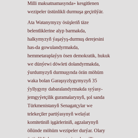
Milli maksatnamasynda» kesgitlenen
wezipeler üstünlikli durmuşa geçirilýär.
Ata Watanymyzy ösüşleriň täze
belentliklerine alyp barmakda,
halkymyzyň ýaşaýyş-durmuş derejesini
has-da gowulandyrmakda,
hemmetaraplaýyn ösen demokratik, hukuk
we dünýewi döwleti dolandyrmakda,
ýurdumyzyň durmuşynda örän möhüm
waka bolan Garaşsyzlygymyzyň 35
ýyllygyny dabaralandyrmakda syýasy-
jemgyýetçilik guramalarynyň, şol sanda
Türkmenistanyň Senagatçylar we
telekeçiler partiýasynyň welaýat
komitetiniň işgärleriniň, agzalarynyň
öňünde möhüm wezipeler durýar. Olary