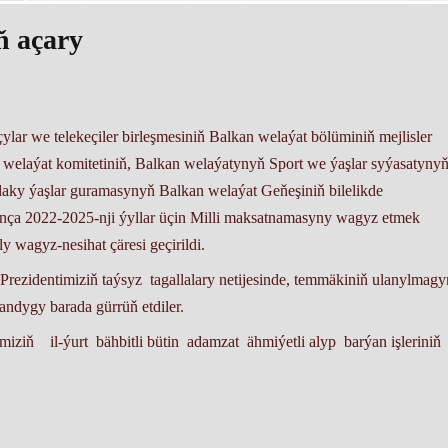
ň açary
ylar we telekeçiler birleşmesiniň Balkan welaýat bölüminiň mejlisler
n welaýat komitetiniň, Balkan welaýatynyň Sport we ýaşlar syýasatynyň
ky ýaşlar guramasynyň Balkan welaýat Geňeşiniň bilelikde
ça 2022-2025-nji ýyllar üçin Milli maksatnamasyny wagyz etmek
 wagyz-nesihat çäresi geçirildi.
dentimiziň taýsyz tagallalary netijesinde, temmäkiniň ulanylmag
ýandygy barada gürrüň etdiler.
iziň il-ýurt bähbitli bütin adamzat ähmiýetli alyp barýan işleriniň