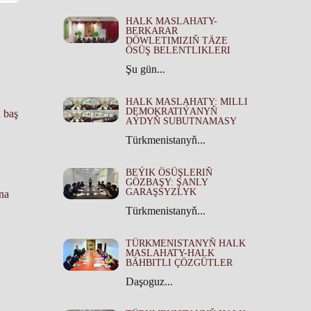
HALK MASLAHATY-
BERKARAR
DÖWLETIMIZIŇ TÄZE
ÖSÜŞ BELENTLIKLERI
Şu gün...
HALK MASLAHATY: MILLI
DEMOKRATIÝANYŇ
 baş
AÝDYŇ SUBUTNAMASY
Türkmenistanyň...
BEÝIK ÖSÜŞLERIŇ
GÖZBAŞY: ŞANLY
GARAŞSYZLYK
yna
Türkmenistanyň...
TÜRKMENISTANYŇ HALK
MASLAHATY-HALK
BÄHBITLI ÇÖZGÜTLER
Daşoguz...