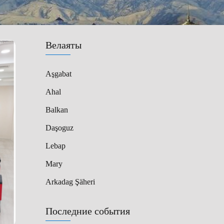
Велаяты
Aşgabat
Ahal
Balkan
Daşoguz
Lebap
Mary
Arkadag Şäheri
Последние события