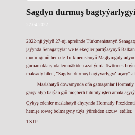
Sagdyn durmuş bagtyýarlygy
27.04.2022
2022-nji ýylyň 27-nji aprelinde Türkmenistanyň Senagatç
jaýynda Senagatçylar we telekeçiler partiýasynyň Balka
müdirliginiň hem-de Türkmenistanyň Magtymguly adynda
gurnamaklarynda temmäkiden azat ýurda öwürmek boýun
maksady bilen, “Sagdyn durmuş bagtyýarlygyň açary” atly
Maslahatyň dowamynda oňa gatnaşanlar Hormatly Prezi
garşy alyp barýan giň möçberli tutumly işleri amala aşyr
Çykyş edenler maslahatyň ahyrynda Hormatly Prezidentim
hemişe rowaç bolmagyny tüýs ýürekden arzuw etdiler.
TSTP