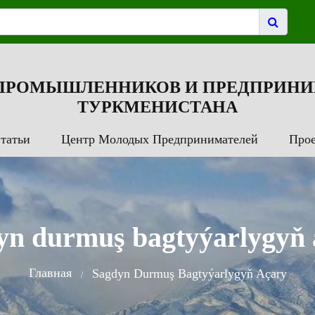
 ПРОМЫШЛЕННИКОВ И ПРЕДПРИНИ
ТУРКМЕНИСТАНА
татьи
Центр Молодых Предпринимателей
Про
yn durmuş bagtyýarlygyň 
Главная
Sagdyn Durmuş Bagtyýarlygyň Açary