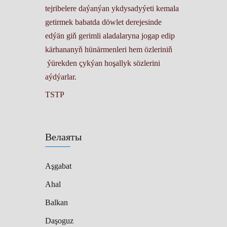
tejribelere daýanýan ykdysadyýeti kemala
getirmek babatda döwlet derejesinde
edýän giň gerimli aladalaryna jogap edip
kärhananyň hünärmenleri hem özleriniň
ýürekden çykýan hoşallyk sözlerini
aýdýarlar.
TSTP
Велаяты
Aşgabat
Ahal
Balkan
Daşoguz