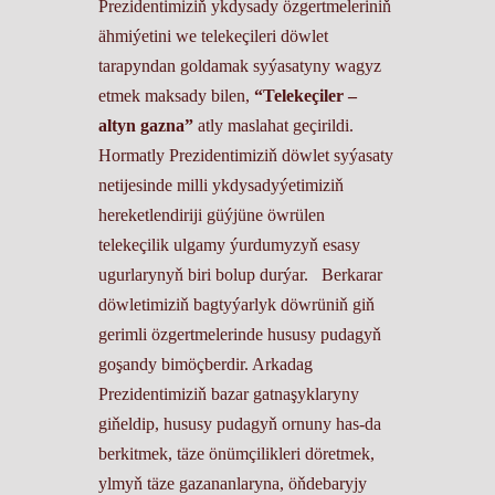
Prezidentimiziň ykdysady özgertmeleriniň
ähmiýetini we telekeçileri döwlet
tarapyndan goldamak syýasatyny wagyz
etmek maksady bilen,
“Telekeçiler –
altyn gazna”
atly maslahat geçirildi.
Hormatly Prezidentimiziň döwlet syýasaty
netijesinde milli ykdysadyýetimiziň
hereketlendiriji güýjüne öwrülen
telekeçilik ulgamy ýurdumyzyň esasy
ugurlarynyň biri bolup durýar. Berkarar
döwletimiziň bagtyýarlyk döwrüniň giň
gerimli özgertmelerinde hususy pudagyň
goşandy bimöçberdir. Arkadag
Prezidentimiziň bazar gatnaşyklaryny
giňeldip, hususy pudagyň ornuny has-da
berkitmek, täze önümçilikleri döretmek,
ylmyň täze gazananlaryna, öňdebaryjy