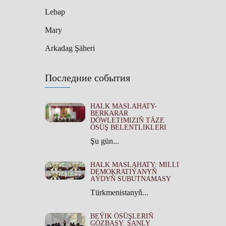
Lebap
Mary
Arkadag Şäheri
Последние события
HALK MASLAHATY-
BERKARAR
DÖWLETIMIZIŇ TÄZE
ÖSÜŞ BELENTLIKLERI
Şu gün...
HALK MASLAHATY: MILLI
DEMOKRATIÝANYŇ
AÝDYŇ SUBUTNAMASY
Türkmenistanyň...
BEÝIK ÖSÜŞLERIŇ
GÖZBAŞY: ŞANLY