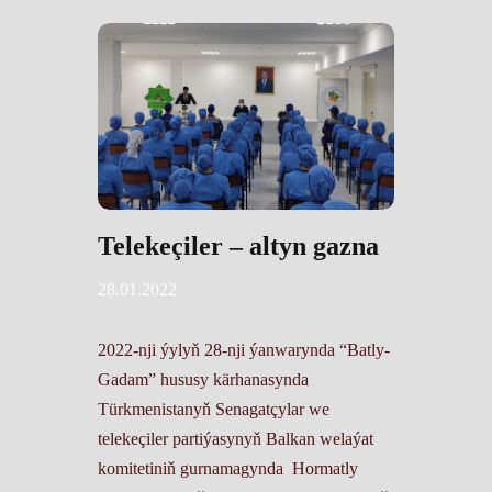
Telekeçiler – altyn gazna
28.01.2022
2022-nji ýylyň 28-nji ýanwarynda “Batly-
Gadam” hususy kärhanasynda
Türkmenistanyň Senagatçylar we
telekeçiler partiýasynyň Balkan welaýat
komitetiniň gurnamagynda Hormatly