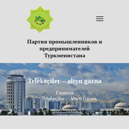
Партия промышленников и
предпринимателей
Туркменистана
Telekeçiler – altyn gazna
Главная
Telekeçiler – Altyn Gazna