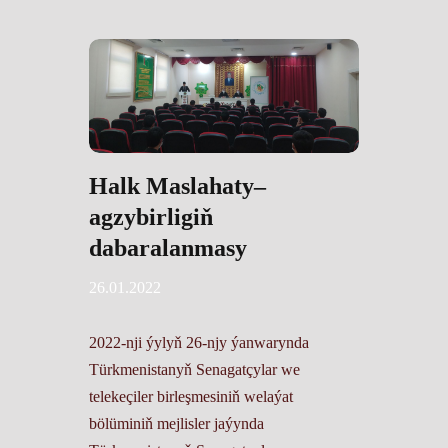
Halk Maslahaty–
agzybirligiň
dabaralanmasy
26.01.2022
2022-nji ýylyň 26-njy ýanwarynda
Türkmenistanyň Senagatçylar we
telekeçiler birleşmesiniň welaýat
bölüminiň mejlisler jaýynda