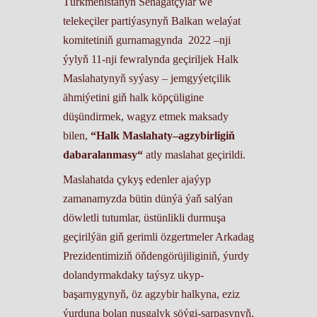
Türkmenistanyň Senagatçylar we
telekeçiler partiýasynyň Balkan welaýat
komitetiniň gurnamagynda 2022 –nji
ýylyň 11-nji fewralynda geçiriljek Halk
Maslahatynyň syýasy – jemgyýetçilik
ähmiýetini giň halk köpçüligine
düşündirmek, wagyz etmek maksady
bilen,
“Halk Maslahaty–agzybirligiň
dabaralanmasy“
atly maslahat geçirildi.
Maslahatda çykyş edenler ajaýyp
zamanamyzda bütin dünýä ýaň salýan
döwletli tutumlar, üstünlikli durmuşa
geçirilýän giň gerimli özgertmeler Arkadag
Prezidentimiziň öňdengörüjiliginiň, ýurdy
dolandyrmakdaky taýsyz ukyp-
başarnygynyň, öz agzybir halkyna, eziz
ýurduna bolan nusgalyk söýgi-sarpasynyň,