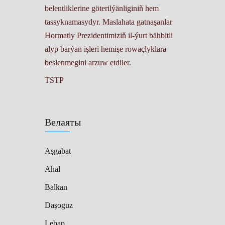
belentliklerine göterilýänliginiň hem
tassyknamasydyr. Maslahata gatnaşanlar
Hormatly Prezidentimiziň il-ýurt bähbitli
alyp barýan işleri hemişe rowaçlyklara
beslenmegini arzuw etdiler.
TSTP
Велаяты
Aşgabat
Ahal
Balkan
Daşoguz
Lebap