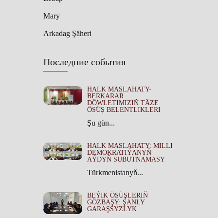
Mary
Arkadag Şäheri
Последние события
HALK MASLAHATY-
BERKARAR
DÖWLETIMIZIŇ TÄZE
ÖSÜŞ BELENTLIKLERI
Şu gün...
HALK MASLAHATY: MILLI
DEMOKRATIÝANYŇ
AÝDYŇ SUBUTNAMASY
Türkmenistanyň...
BEÝIK ÖSÜŞLERIŇ
GÖZBAŞY: ŞANLY
GARAŞSYZLYK