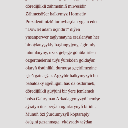
döredijilikli zähmetiniň miwesidir.
Zähmetsöýer halkymyz Hormatly
Prezidentimiziň turuwbaşdan yglan eden
“Döwlet adam üçindir!” diýen
ynsanperwer taglymatyna esaslanýan her
bir oýlanyşykly başlangyjyny, ägirt uly
tutumlaryny, uzak geljege gönükdirilen
özgertmelerini tüýs ýürekden goldaýar,
olaryň üstünlikli durmuşa geçirilmegine
işjeň gatnaşýar. Agzybir halkymyzyň bu
babatdaky işjeňligini has-da ösdürmek,
döredijilikli güýjüni bir ýere jemlemek
bolsa Gahryman Arkadagymyzyň hemişe
aýratyn üns berýän ugurlarynyň biridir.
Munuň özi ýurdumyzyň köptaraply
ösüşini gazanmaga, ykdysady taýdan