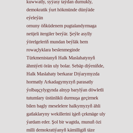
kuwwatly, syýasy taýdan durnukly,
demokratik ýurt hökmünde dünýäde
eýeleýän
ornuny öňküdenem pugtalandyrmaga
netijeli itergiler berýär. Şeýle asylly
ýörelgeleriň mundan beýläk hem
rowaçlyklara beslenmeginde
Türkmenistanyň Halk Maslahatynyň
ähmiýeti örän uly bolar. Sebäp diýeniňde,
Halk Maslahaty berkarar Diýarymyzda
hormatly Arkadagymyzyň parasatly
ýolbaşçylygynda alnyp barylýan döwletli
tutumlary üstünlikli durmuşa geçirmek
bilen bagly meselelere halkymyzyň ähli
gatlaklaryny wekillerini işjeň çekmäge uly
ýardam eder. Şol bir wagtda, munuň özi
milli demokratiýanyň kämilligiň täze