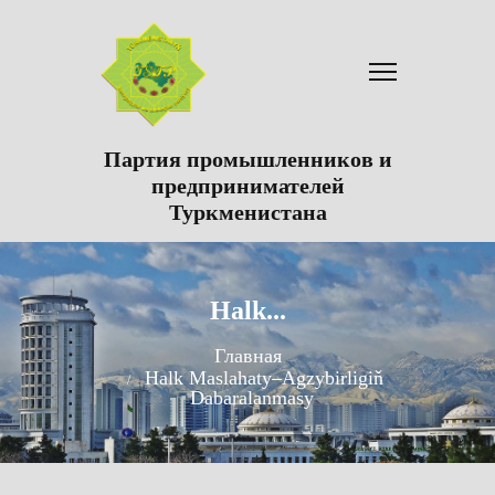
Партия промышленников и
предпринимателей
Туркменистана
Halk...
Главная
Halk Maslahaty–Agzybirligiň
Dabaralanmasy