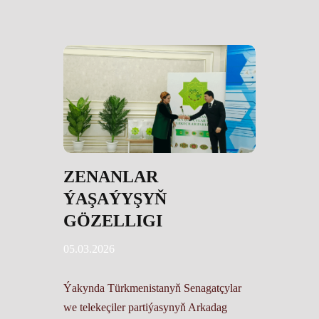
ZENANLAR
ÝAŞAÝYŞYŇ
GÖZELLIGI
05.03.2026
Ýakynda Türkmenistanyň Senagatçylar
we telekeçiler partiýasynyň Arkadag