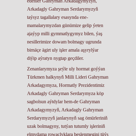
edenler Gahryman Arkadagymyzyň,
Arkadagly Gahryman Serdarymyzyň
taýsyz tagallalary esasynda ene-
mamalarymyzdan günümize gelip ýeten
ajaýyp milli gymmatlygymyz bilen, ýaş
nesillerimize dowam bolmagy ugrunda
birnäçe ägirt uly işler amala aşyrylýar
diýip aýratyn nygtap geçdiler.
Zenanlarymyza şeýle uly hormat goýýan
Türkmen halkynyň Milli Lideri Gahryman
Arkadagymyza, Hormatly Prezidentimiz
Arkadagly Gahryman Serdarymyza köp
sagbolsun aýtdylar hem-de Gahryman
Arkadagymyzyň, Arkadagly Gahryman
Serdarymyzyň janlarynyň sag ömürleriniň
uzak bolmagyny, tutýan tutumly işleriniň
elmydama rowaçlyklara beslenmegini tüýs