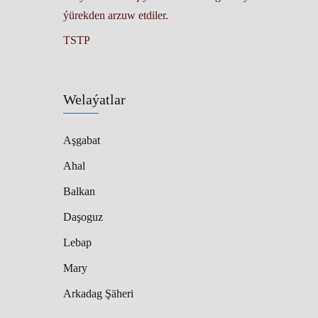
ýürekden arzuw etdiler.
TSTP
Welaýatlar
Aşgabat
Ahal
Balkan
Daşoguz
Lebap
Mary
Arkadag Şäheri