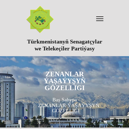
Türkmenistanyň Senagatçylar
we Telekeçiler Partiýasy
ZENANLAR
ÝAŞAÝYŞYŇ
GÖZELLIGI
Baş Sahypa
ZENANLAR ÝAŞAÝYŞYŇ
GÖZELLIGI