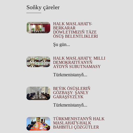
Soňky çäreler
HALK MASLAHATY-
BERKARAR
DÖWLETIMIZIŇ TÄZE
ÖSÜŞ BELENTLIKLERI
Şu gün...
HALK MASLAHATY: MILLI
DEMOKRATIÝANYŇ
AÝDYŇ SUBUTNAMASY
Türkmenistanyň...
BEÝIK ÖSÜŞLERIŇ
GÖZBAŞY: ŞANLY
GARAŞSYZLYK
Türkmenistanyň...
TÜRKMENISTANYŇ HALK
MASLAHATY-HALK
BÄHBITLI ÇÖZGÜTLER