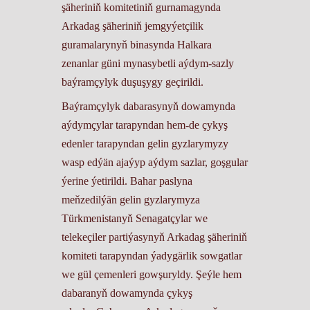
şäheriniň komitetiniň gurnamagynda
Arkadag şäheriniň jemgyýetçilik
guramalarynyň binasynda Halkara
zenanlar güni mynasybetli aýdym-sazly
baýramçylyk duşuşygy geçirildi.
Baýramçylyk dabarasynyň dowamynda
aýdymçylar tarapyndan hem-de çykyş
edenler tarapyndan gelin gyzlarymyzy
wasp edýän ajaýyp aýdym sazlar, goşgular
ýerine ýetirildi. Bahar paslyna
meňzedilýän gelin gyzlarymyza
Türkmenistanyň Senagatçylar we
telekeçiler partiýasynyň Arkadag şäheriniň
komiteti tarapyndan ýadygärlik sowgatlar
we gül çemenleri gowşuryldy. Şeýle hem
dabaranyň dowamynda çykyş