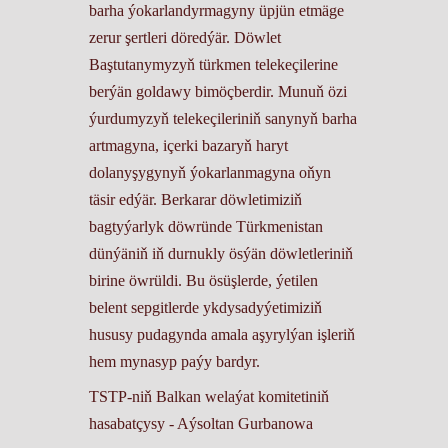
barha ýokarlandyrmagyny üpjün etmäge
zerur şertleri döredýär. Döwlet
Baştutanymyzyň türkmen telekeçilerine
berýän goldawy bimöçberdir. Munuň özi
ýurdumyzyň telekeçileriniň sanynyň barha
artmagyna, içerki bazaryň haryt
dolanyşygynyň ýokarlanmagyna oňyn
täsir edýär. Berkarar döwletimiziň
bagtyýarlyk döwründe Türkmenistan
dünýäniň iň durnukly ösýän döwletleriniň
birine öwrüldi. Bu ösüşlerde, ýetilen
belent sepgitlerde ykdysadyýetimiziň
hususy pudagynda amala aşyrylýan işleriň
hem mynasyp paýy bardyr.
TSTP-niň Balkan welaýat komitetiniň
hasabatçysy - Aýsoltan Gurbanowa