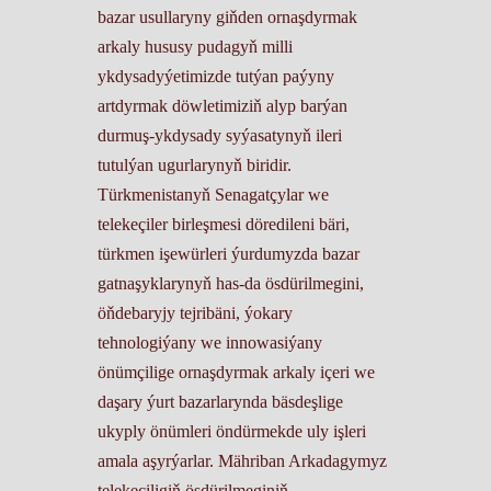
bazar usullaryny giňden ornaşdyrmak
arkaly hususy pudagyň milli
ykdysadyýetimizde tutýan paýyny
artdyrmak döwletimiziň alyp barýan
durmuş-ykdysady syýasatynyň ileri
tutulýan ugurlarynyň biridir.
Türkmenistanyň Senagatçylar we
telekeçiler birleşmesi döredileni bäri,
türkmen işewürleri ýurdumyzda bazar
gatnaşyklarynyň has-da ösdürilmegini,
öňdebaryjy tejribäni, ýokary
tehnologiýany we innowasiýany
önümçilige ornaşdyrmak arkaly içeri we
daşary ýurt bazarlarynda bäsdeşlige
ukyply önümleri öndürmekde uly işleri
amala aşyrýarlar. Mähriban Arkadagymyz
telekeçiligiň ösdürilmeginiň