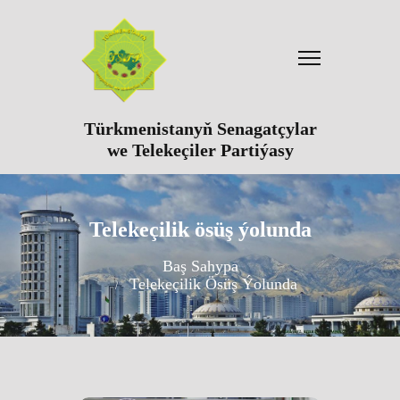
Türkmenistanyň Senagatçylar
we Telekeçiler Partiýasy
Telekeçilik ösüş ýolunda
Baş Sahypa
Telekeçilik Ösüş Ýolunda