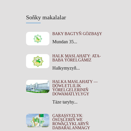
Soňky makalalar
BAKY BAGTYŇ GÖZBAŞY
Mundan 35...
HALK MASLAHATY: ATA-
BABA ÝÖRELGÄMIZ
Halkymyzyň...
HALKA MASLAHATY —
DÖWLETLILIK
ÝÖRELGELERINIŇ
DOWAMATLYLYGY
Täze taryhy...
GARAŞSYZLYK:
ÖSÜŞLERIŇ WE
ROWAÇLYKLARYŇ
DABARALANMAGY