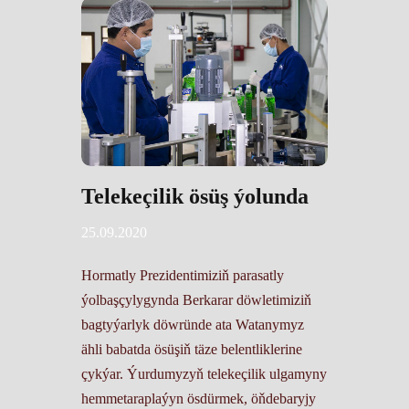
Telekeçilik ösüş ýolunda
25.09.2020
Hormatly Prezidentimiziň parasatly
ýolbaşçylygynda Berkarar döwletimiziň
bagtyýarlyk döwründe ata Watanymyz
ähli babatda ösüşiň täze belentliklerine
çykýar. Ýurdumyzyň telekeçilik ulgamyny
hemmetaraplaýyn ösdürmek, öňdebaryjy