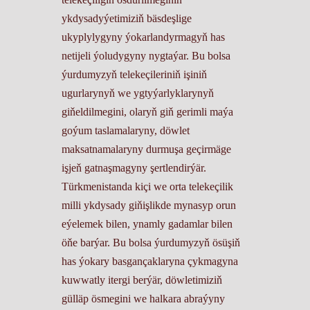
ykdysadyýetimiziň bäsdeşlige
ukyplylygyny ýokarlandyrmagyň has
netijeli ýoludygyny nygtaýar. Bu bolsa
ýurdumyzyň telekeçileriniň işiniň
ugurlarynyň we ygtyýarlyklarynyň
giňeldilmegini, olaryň giň gerimli maýa
goýum taslamalaryny, döwlet
maksatnamalaryny durmuşa geçirmäge
işjeň gatnaşmagyny şertlendirýär.
Türkmenistanda kiçi we orta telekeçilik
milli ykdysady giňişlikde mynasyp orun
eýelemek bilen, ynamly gadamlar bilen
öňe barýar. Bu bolsa ýurdumyzyň ösüşiň
has ýokary basgançaklaryna çykmagyna
kuwwatly itergi berýär, döwletimiziň
gülläp ösmegini we halkara abraýyny