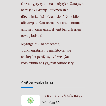
täze tapgyryny alamatlandyrýar. Garaşsyz,
hemişelik Bitarap Türkmenistan
döwletimizi ösüş-özgerişleriň ýoly bilen
öňe alyp barýan hormatly Prezidentimiziň
jany sag, ömri uzak, il-ýurt bähbitli işleri
rowaç bolsun!
Myratgeldi Annaöwezow,
Türkmenistanyň Senagatçylar we
telekeçiler partiýasynyň welaýat
komitetiniň başlygynyň orunbasary.
Soňky makalalar
BAKY BAGTYŇ GÖZBAŞY
Mundan 35...