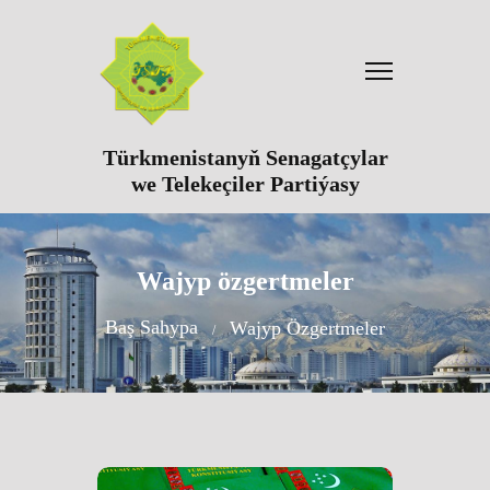
Türkmenistanyň Senagatçylar
we Telekeçiler Partiýasy
Wajyp özgertmeler
Baş Sahypa
Wajyp Özgertmeler