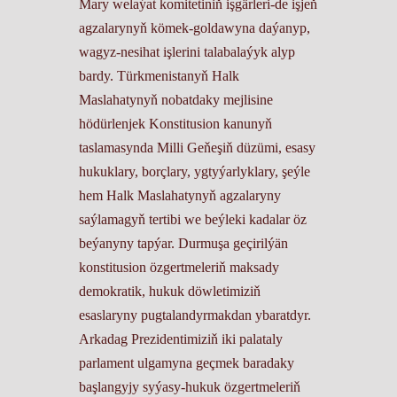
Mary welaýat komitetiniň işgärleri-de işjeň
agzalarynyň kömek-goldawyna daýanyp,
wagyz-nesihat işlerini talabalaýyk alyp
bardy. Türkmenistanyň Halk
Maslahatynyň nobatdaky mejlisine
hödürlenjek Konstitusion kanunyň
taslamasynda Milli Ge­ňeşiň düzümi, esasy
hukuklary, borçlary, ygtyýarlyklary, şeýle
hem Halk Maslahatynyň agzalaryny
saýlamagyň tertibi we beýleki kadalar öz
beýanyny tapýar. Durmuşa geçirilýän
konstitusion özgertmeleriň maksady
demokratik, hukuk döwletimiziň
esaslaryny pugtalandyrmakdan ybaratdyr.
Arkadag Prezidentimiziň iki palataly
parlament ulgamyna geçmek baradaky
başlangyjy syýasy-hukuk özgertmeleriň