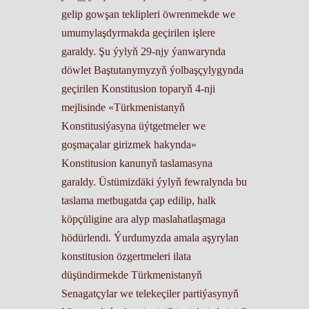
gelip gowşan teklipleri öwrenmekde we
umumylaşdyrmakda geçirilen işlere
garaldy. Şu ýylyň 29-njy ýanwarynda
döwlet Baştutanymyzyň ýolbaşçylygynda
geçirilen Konstitusion toparyň 4-nji
mejlisinde «Türkmenistanyň
Konstitusiýasyna üýtgetmeler we
goşmaçalar girizmek hakynda»
Konstitusion kanunyň taslamasyna
garaldy. Üstümizdäki ýylyň fewralynda bu
taslama metbugatda çap edilip, halk
köpçüligine ara alyp maslahatlaşmaga
hödürlendi. Ýurdumyzda amala aşyrylan
konstitusion özgertmeleri ilata
düşündirmekde Türkmenistanyň
Senagatçylar we telekeçiler partiýasynyň