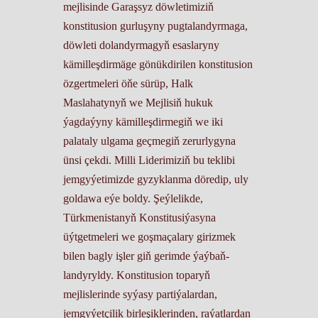
mejlisinde Garaşsyz döwletimiziň
konstitusion gurluşyny pugtalandyrmaga,
döwleti dolandyrmagyň esaslaryny
kämilleşdirmäge gönükdirilen konstitusion
özgertmeleri öňe sürüp, Halk
Maslahatynyň we Mejlisiň hukuk
ýagdaýyny kämilleşdirmegiň we iki
palataly ulgama geçmegiň zerurlygyna
ünsi çekdi. Milli Liderimiziň bu teklibi
jemgyýetimizde gyzyklanma döredip, uly
goldawa eýe boldy. Şeýlelikde,
Türkmenistanyň Konstitusiýasyna
üýtgetmeleri we goşmaçalary girizmek
bilen bagly işler giň gerimde ýaýbaň­
landyryldy. Konstitusion toparyň
mejlislerinde syýasy partiýalardan,
jemgyýetçilik birleşiklerinden, raýatlardan