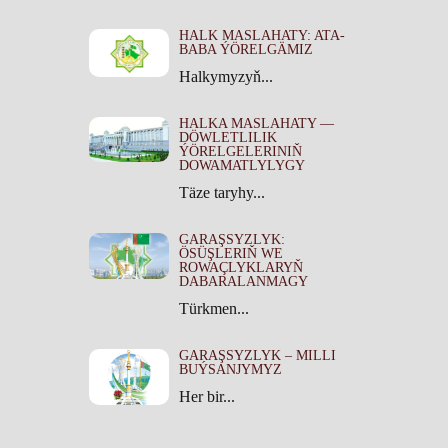
HALK MASLAHATY: ATA-
BABA ÝÖRELGÄMIZ
Halkymyzyň...
HALKA MASLAHATY —
DÖWLETLILIK
ÝÖRELGELERINIŇ
DOWAMATLYLYGY
Täze taryhy...
GARAŞSYZLYK:
ÖSÜŞLERIŇ WE
ROWAÇLYKLARYŇ
DABARALANMAGY
Türkmen...
GARAŞSYZLYK – MILLI
BUÝSANJYMYZ
Her bir...