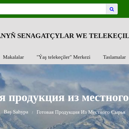
NYŇ SENAGATÇYLAR WE TELEKEÇIL
Makalalar
"Ýaş telekeçiler" Merkezi
Taslamalar
я продукция из местног
Baş Sahypa
Готовая Продукция Из Местного Сырья