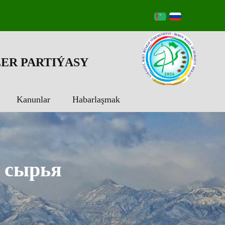
ER PARTIÝASY
Kanunlar
Habarlaşmak
о сырья