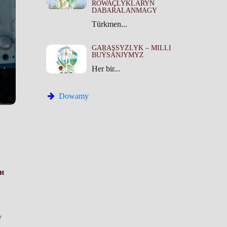
ROWAÇLYKLARYŇ
DABARALANMAGY
Türkmen...
GARAŞSYZLYK – MILLI
BUÝSANJYMYZ
Her bir...
Dowamy
и
у