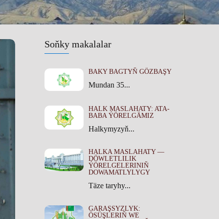
Soňky makalalar
BAKY BAGTYŇ GÖZBAŞY
Mundan 35...
HALK MASLAHATY: ATA-
BABA ÝÖRELGÄMIZ
Halkymyzyň...
HALKA MASLAHATY —
DÖWLETLILIK
ÝÖRELGELERINIŇ
DOWAMATLYLYGY
Täze taryhy...
GARAŞSYZLYK:
ÖSÜŞLERIŇ WE