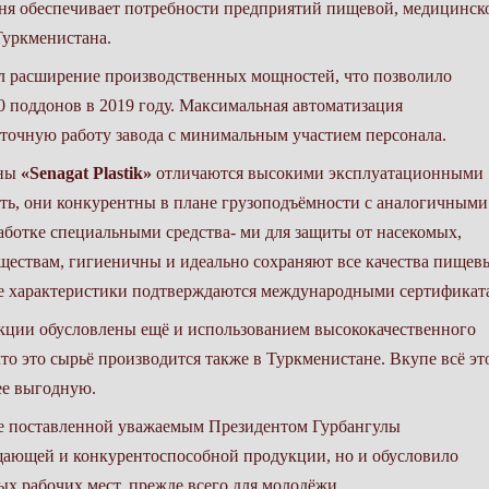
ня обеспечивает потребности предприятий пищевой, медицинско
Туркменистана.
ил расширение производственных мощностей, что позволило
00 поддонов в 2019 году. Максимальная автоматизация
уточную работу завода с минимальным участием персонала.
оны
«Senagat Plastik»
отличаются высокими эксплуатационными
ость, они конкурентны в плане грузоподъёмности с аналогичными
аботке специальными средства- ми для защиты от насекомых,
еществам, гигиеничны и идеально сохраняют все качества пищев
се характеристики подтверждаются международными сертификат
кции обусловлены ещё и использованием высококачественного
о это сырьё производится также в Туркменистане. Вкупе всё эт
ее выгодную.
ие поставленной уважаемым Президентом Гурбангулы
ющей и конкурентоспособной продукции, но и обусловило
ых рабочих мест, прежде всего для молодёжи.