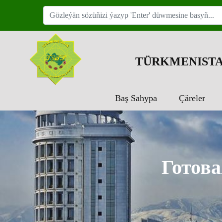
TÜRKMENISTA
Baş Sahypa
Çäreler
Готова