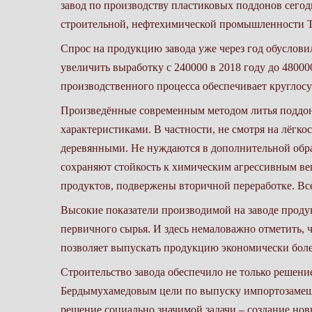
завод по производству пластиковых поддонов сегод
строительной, нефтехимической промышленности 
Спрос на продукцию завода уже через год обуслов
увеличить выработку с 240000 в 2018 году до 4800
производственного процесса обеспечивает круглос
Произведённые современным методом литья подд
характеристиками. В частности, не смотря на лёгк
деревянными. Не нуждаются в дополнительной обр
сохраняют стойкость к химическим агрессивным в
продуктов, подвержены вторичной переработке. В
Высокие показатели производимой на заводе проду
первичного сырья. И здесь немаловажно отметить, чт
позволяет выпускать продукцию экономически бол
Строительство завода обеспечило не только решен
Бердымухамедовым цели по выпуску импортозамеща
решение социально значимой задачи – создание нов