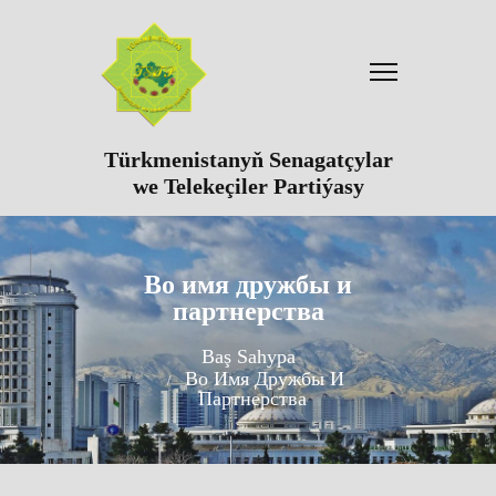
Türkmenistanyň Senagatçylar
we Telekeçiler Partiýasy
Во имя дружбы и
партнерства
Baş Sahypa
Во Имя Дружбы И
Партнерства