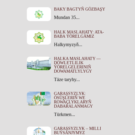
BAKY BAGTYŇ GÖZBAŞY
Mundan 35...
HALK MASLAHATY: ATA-
BABA ÝÖRELGÄMIZ
Halkymyzyň...
HALKA MASLAHATY —
DÖWLETLILIK
ÝÖRELGELERINIŇ
DOWAMATLYLYGY
Täze taryhy...
GARAŞSYZLYK:
ÖSÜŞLERIŇ WE
ROWAÇLYKLARYŇ
DABARALANMAGY
Türkmen...
GARAŞSYZLYK – MILLI
BUÝSANJYMYZ