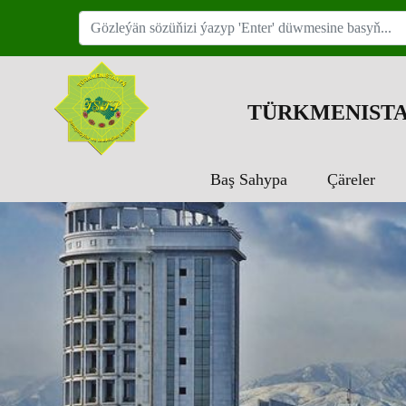
TÜRKMENISTA
Baş Sahypa
Çäreler