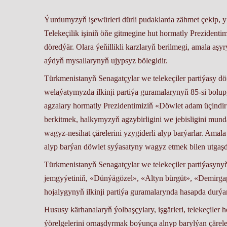
Ýurdumyzyň işewürleri dürli pudaklarda zähmet çekip,
Telekeçilik işiniň öňe gitmegine hut hormatly Prezidentimizi
döredýär. Olara ýeňillikli karzlaryň berilmegi, amala aşy
aýdyň mysallarynyň ujypsyz bölegidir.
Türkmenistanyň Senagatçylar we telekeçiler partiýasy do
welaýatymyzda ilkinji partiýa guramalarynyň 85-si bolup, ol
agzalary hormatly Prezidentimiziň «Döwlet adam üçindir
berkitmek, halkymyzyň agzybirligini we jebisligini mundan
wagyz-nesihat çärelerini yzygiderli alyp barýarlar. Amala a
alyp barýan döwlet syýasatyny wagyz etmek bilen utgaşd
Türkmenistanyň Senagatçylar we telekeçiler partiýasynyň
jemgyýetiniň, «Dünýägözel», «Altyn bürgüt», «Demir
hojalygynyň ilkinji partiýa guramalarynda hasapda durýan a
Hususy kärhanalaryň ýolbaşçylary, işgärleri, telekeç
ýörelgelerini ornaşdyrmak boýunça alnyp barylýan çärele