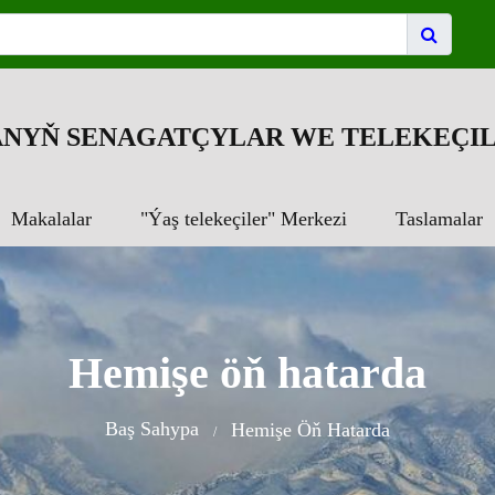
NYŇ SENAGATÇYLAR WE TELEKEÇIL
Makalalar
"Ýaş telekeçiler" Merkezi
Taslamalar
Hemişe öň hatarda
Baş Sahypa
Hemişe Öň Hatarda