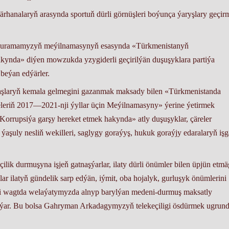
̈rhanalaryň arasynda sportuň dürli görnüşleri boýunça ýaryşlary geçi
 guramamyzyň meýilnamasynyň esasynda «Türkmenistanyň
kynda» diýen mowzukda yzygiderli geçirilýän duşuşyklara partiýa
beýan edýärler.
ýaşlaryň kemala gelmegini gazanmak maksady bilen «Türkmenistanda
releriň 2017—2021-nji ýyllar üçin Meýilnamasyny» ýerine ýetirmek
rupsiýa garşy hereket etmek hakynda» atly duşuşyklar, çäreler
ýaşuly nesliň wekilleri, saglygy goraýyş, hukuk goraýjy edaralaryň işga
ik durmuşyna işjeň gatnaşýarlar, ilaty dürli önümler bilen üpjün etma
 ilatyň gündelik sarp edýän, iýmit, oba hojalyk, gurluşyk önümlerini
irki wagtda welaýatymyzda alnyp barylýan medeni-durmuş maksatly
 artýar. Bu bolsa Gahryman Arkadagymyzyň telekeçiligi ösdürmek ugrun