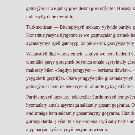
gatnaşýarlar we şahsy göreldesini görkezýärler. Hususy ka
indi asylly däbe öwrüldi.
Türkmenistan — Bitaraplygyň mekany ýylynda partiýa
Konstitusiýasyna üýtgetmeler we goşmaçalar girizmek ha
agzalarymyz işjeň gatnaşyp, öz pikirlerini, garaýyşlaryny 
Watansöýüjiligi wagyz etmek, sagdyn we berk bedenli 
temmäkä garşy göreşmek boýunça amala aşyrylmaly çä
maksady bilen «Sagdyn jemgyýet — berkarar döwlet», «Kor
yzygiderli geçirilýär. Olara jemgyýetçilik guramalarynyň, 
gatnaşýarlar hem-de telekeçileriň öňünde çykyş edýärler.
Partiýamyzyň agzalary, telekeçiler ýurdumyzyň jemgyýetçil
hyzmatlary amala aşyrmaga saldamly goşant goşýarlar. Olar
öndürmäge hem saldamly goşantlaryny goşýarlar. Häz
gurluşyklarda işleýän hususy kärhanalaryň sany barha
alyp barýan syýasatynyň berýän miwesidir.