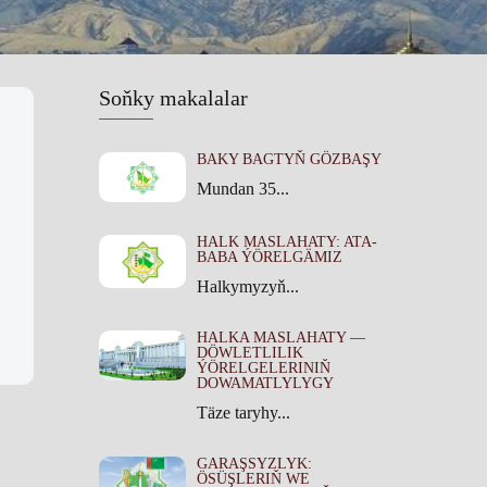
Soňky makalalar
BAKY BAGTYŇ GÖZBAŞY
Mundan 35...
HALK MASLAHATY: ATA-
BABA ÝÖRELGÄMIZ
Halkymyzyň...
HALKA MASLAHATY —
DÖWLETLILIK
ÝÖRELGELERINIŇ
DOWAMATLYLYGY
Täze taryhy...
GARAŞSYZLYK:
ÖSÜŞLERIŇ WE