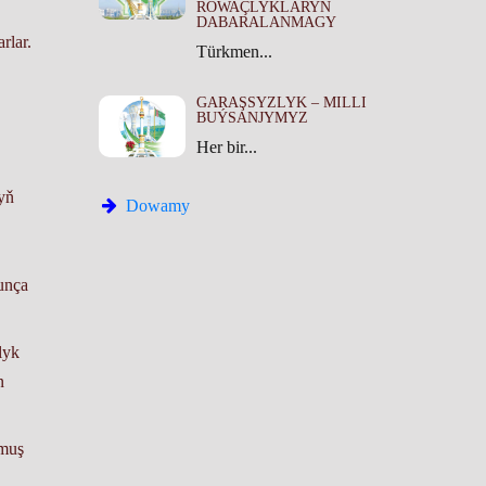
ROWAÇLYKLARYŇ
DABARALANMAGY
rlar.
Türkmen...
GARAŞSYZLYK – MILLI
BUÝSANJYMYZ
Her bir...
yň
Dowamy
unça
alyk
n
muş