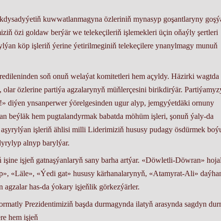
 ykdysadyýetiň kuwwatlanmagyna özleriniň mynasyp goşantlaryny goşýa
ň özi goldaw berýär we telekeçileriň işlemekleri üçin oňaýly şertleri
rylýan köp işleriň ýerine ýetirilmeginiň telekeçilere ynanylmagy munuň
̈redileninden soň onuň welaýat komitetleri hem açyldy. Häzirki wagtda
ar özlerine partiýa agzalarynyň müňlerçesini birikdirýär. Partiýamyz
!» diýen ynsanperwer ýörelgesinden ugur alyp, jemgyýetdäki ornuny
 beýläk hem pugtalandyrmak babatda möhüm işleri, şonuň ýaly-da
şyrylýan işleriň ählisi milli Liderimiziň hususy pudagy ösdürmek boý
yrylyp alnyp barylýar.
 işine işjeň gatnaşýanlaryň sany barha artýar. «Döwletli-Döwran» hoj
gap», «Läle», «Ýedi gat» hususy kärhanalarynyň, «Atamyrat-Ali» daýha
gzalar has-da ýokary işjeňlik görkezýärler.
iler hormatly Prezidentimiziň başda durmagynda ilatyň arasynda sagdyn dur
re hem işjeň