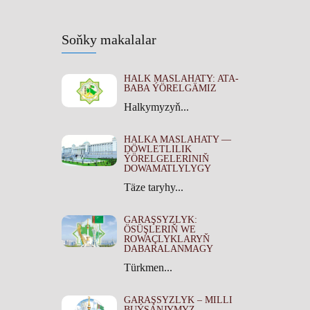
Soňky makalalar
HALK MASLAHATY: ATA-
BABA ÝÖRELGÄMIZ
Halkymyzyň...
HALKA MASLAHATY —
DÖWLETLILIK
ÝÖRELGELERINIŇ
DOWAMATLYLYGY
Täze taryhy...
GARAŞSYZLYK:
ÖSÜŞLERIŇ WE
ROWAÇLYKLARYŇ
DABARALANMAGY
Türkmen...
GARAŞSYZLYK – MILLI
BUÝSANJYMYZ