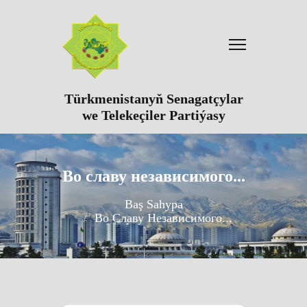
Türkmenistanyň Senagatçylar
we Telekeçiler Partiýasy
Во славу независимого...
Baş Sahypa
Во Славу Независимого...