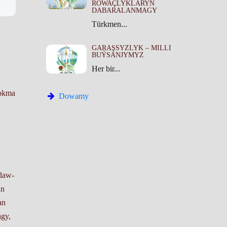
ROWAÇLYKLARYŇ
DABARALANMAGY
Türkmen...
GARAŞSYZLYK – MILLI
BUÝSANJYMYZ
Her bir...
dokma
Dowamy
ldaw-
än
an
agy,