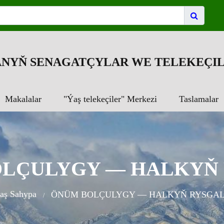
NYŇ SENAGATÇYLAR WE TELEKEÇIL
Makalalar
"Ýaş telekeçiler" Merkezi
Taslamalar
LÇULYGY — HALKYŇ
aş Sahypa
ÖNÜM BOLÇULYGY — HALKYŇ RYSGA