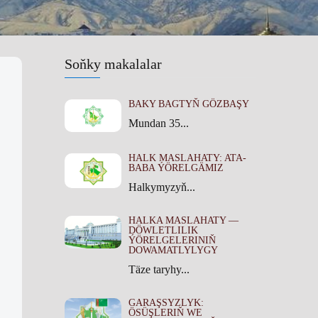
Soňky makalalar
BAKY BAGTYŇ GÖZBAŞY
Mundan 35...
HALK MASLAHATY: ATA-
BABA ÝÖRELGÄMIZ
Halkymyzyň...
HALKA MASLAHATY —
DÖWLETLILIK
ÝÖRELGELERINIŇ
DOWAMATLYLYGY
Täze taryhy...
GARAŞSYZLYK:
ÖSÜŞLERIŇ WE