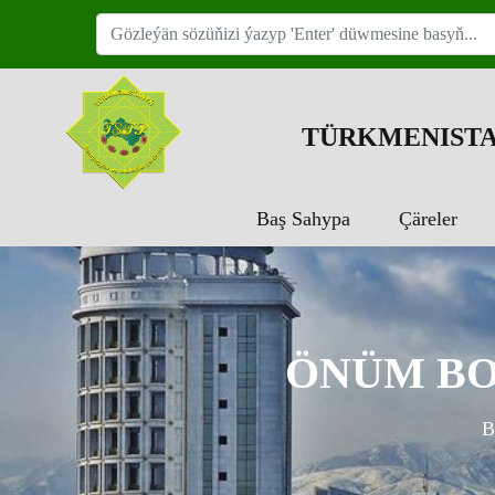
TÜRKMENISTA
Baş Sahypa
Çäreler
ÖNÜM BO
B