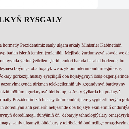
LKYŇ RYSGALY
hormatly Prezidentimiz sanly ulgam arkaly Ministrler Kabinetiniň
nyp barlan işleriň jemleri jemlenildi. Mejlisde ýurdumyzyň söwda we 
n aýynda ýerine ýetirilen işleriň jemleri barada hasabat berlende, bu
rleşmesi boýunça oba hojalyk we azyk önümlerini öndürmegiň ösüş
ýokary görkeziji hususy eýeçiligiň oba hojalygynyň ösüş-özgerişlerinde
gazanylmagynda türkmen telekeçileriniň uly goşandynyň bardygyny
imiziň möhüm ugurlarynyň biri bolup, soň¬ky ýyllarda bu pudagyň
rmatly Prezidentimiziň hususy önüm öndürijilere yzygiderli berýän go
in döredilýän ähli şertleriň netijesinde oba hojalyk ekinleriniň öndürilý
larynyň döredilmegi, dünýäniň öň¬debaryjy tehnologiýalary ornaşdyryl
agy, sanly ulgamyň, öňdebaryjy tejribeleriň önümçilige ornaşdyrylm