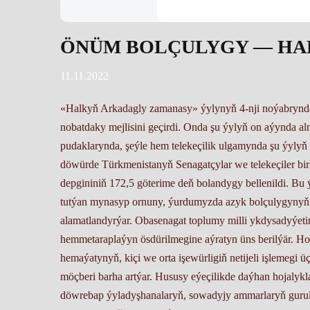
ÖNÜM BOLÇULYGY — HA
11.11.2022
«Halkyň Arkadagly zamanasy» ýylynyň 4-nji noýabrynda 
nobatdaky mejlisini geçirdi. Onda şu ýylyň on aýynda al
pudaklarynda, şeýle hem telekeçilik ulgamynda şu ýylyň o
döwürde Türkmenistanyň Senagatçylar we telekeçiler bi
depgininiň 172,5 göterime deň bolandygy bellenildi. Bu 
tutýan mynasyp ornuny, ýurdumyzda azyk bolçulygynyň 
alamatlandyrýar. Obasenagat toplumy milli ykdysadyýet
hemmetaraplaýyn ösdürilmegine aýratyn üns berilýär. Ho
hemaýatynyň, kiçi we orta işewürligiň netijeli işlemegi üç
möçberi barha artýar. Hususy eýeçilikde daýhan hojalyk
döwrebap ýyladyşhanalaryň, sowadyjy ammarlaryň gurulm