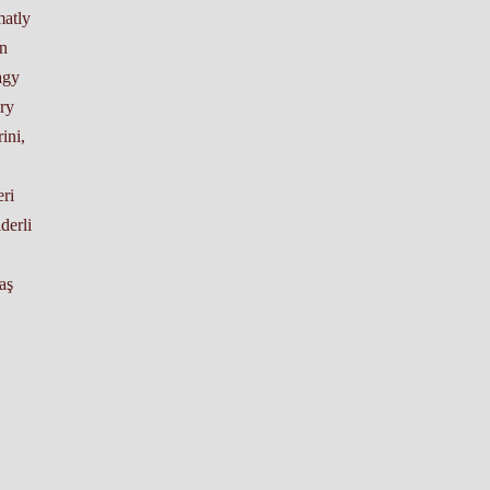
matly
en
agy
ry
ini,
eri
derli
aş