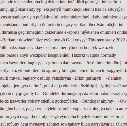
sinde telekeçiler oba hojalyk ekinleriniň dürli görnüşlerini ösdürip
önümçiligi ýokarlandyryp, eksportyň mümkinçiliklerini has-da artdyrýar.
ynsan saglygy üçin peýdaly dürli witaminlere baý, datly önümlere daş
enistanda öndürilýän önümleriň daşary ýurtlara iberilýän möçberini
durmuşa geçirilmeginiň çäklerinde eksporta niýetlenen önümleri öndü
lýär. «Berkarar döwletiň täze eýýamynyň Galkynyşy: Türkmenistany 2022
illi maksatnamasynda» eksporta iberilýän oba hojalyk we azyk
mak barada anyk wezipeler kesgitlenildi. Häzirki wagtda hormatly
kmen işewürleri baglaşylan şertnamalar esasynda öz önümlerini dünýän
 iberilýän azyk önümleriniň agramly bölegini hem türkmen topragynyň da
 dürli miweli baglary ösdürip ýetişdirýän «Erkin gurluşyk», «Parahat»
jalyk jemgyýetleriniň, gök-bakja ekinlerini ösdürip ýetişdirýän «Para
çileriň uly goşandy bar. Gündelik durmuşymyzda zerur bolan esasy az
de-de işewürler ýokary işjeňlik görkezýärler. «Gündogar akymy», «O
än günebakar, pagta we beýleki ösümlik ýaglary ekologiýa taýdan aras
 ýurdumyzyň daşynda-da uly islege eýe. Oba hojalyk ekinlerini ösdürip
Hasyl toýuny hem mynasyp zähmet sowgatlary bilen garşylaýarlar. Olary