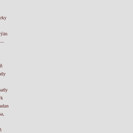
arky
rýän
 —
iň
tly
satly
yk
wadan
sa,
ň