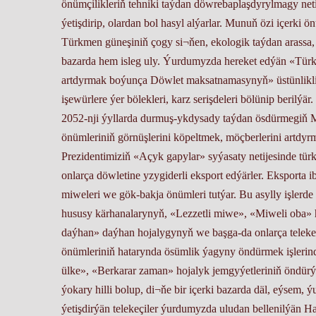
önümçilikleriň tehniki taýdan döwrebaplaşdyrylmagy netije
ýetişdirip, olardan bol hasyl alýarlar. Munuň özi içerki 
Türkmen güneşiniň çogy si¬ňen, ekologik taýdan arassa, 
bazarda hem isleg uly. Ýurdumyzda hereket edýän «Türkm
artdyrmak boýunça Döwlet maksatnamasynyň» üstünlikli 
işewürlere ýer bölekleri, karz serişdeleri bölünip beri
2052-nji ýyllarda durmuş-ykdysady taýdan ösdürmegiň M
önümleriniň görnüşlerini köpeltmek, möçberlerini artdyr
Prezidentimiziň «Açyk gapylar» syýasaty netijesinde tür
onlarça döwletine yzygiderli eksport edýärler. Eksporta
miweleri we gök-bakja önümleri tutýar. Bu asylly işlerde
hususy kärhanalarynyň, «Lezzetli miwe», «Miweli oba» ho
daýhan» daýhan hojalygynyň we başga-da onlarça teleke
önümleriniň hatarynda ösümlik ýagyny öndürmek işlerin
ülke», «Berkarar zaman» hojalyk jemgyýetleriniň öndürý
ýokary hilli bolup, di¬ňe bir içerki bazarda däl, eýsem,
ýetişdirýän telekeçiler ýurdumyzda uludan bellenilýän 