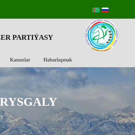
ER PARTIÝASY
Kanunlar
Habarlaşmak
 RYSGALY
LY