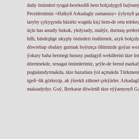
datly önümleri rysgal-berekediň hem bolçulygyň baýram
Prezidentimiz «Halkyň Arkadagly zamanasy» ýylynyň şa
taryhy çykyşynda häzirki wagtda kiçi hem-de orta teleke
üçin has amatly hukuk, ykdysady, maliýe, durmuş şertle
hilli, bäsdeşlige ukyply önümleri öndürmek, azyk bolçul
döwrebap obalary gurmak boýunça öňümizde goýan wezipe
ýokary baha bermegi hususy pudagyň wekillerini täze üst
döretmekde, senagat önümlerimiz, şeýle-de brend markal
pugtalandyrmakda, täze bazarlara ýol açmakda Türkmenis
işjeň¬lik görkezip, ak ýürekli zähmet çekýärler. Arkada
maksadydyr. Goý, Berkarar döwletiň täze eýýamynyň Ga
Saparmyrat OWGANOW, Türkmenistanyň Senagatçylar we 
Mejlisiniň deputaty.