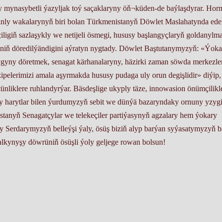
y mynasybetli ýazyljak toý saçaklaryny öň¬küden-de baýlaşdyrar. Hor
nly wakalarynyň biri bolan Türkmenistanyň Döwlet Maslahatynda ed
çiligiň sazlaşykly we netijeli ösmegi, hususy başlangyçlaryň goldanylm
riniň döredilýändigini aýratyn nygtady. Döwlet Baştutanymyzyň: «Ýoka
ygyny döretmek, senagat kärhanalaryny, häzirki zaman söwda merkezler
lerimizi amala aşyrmakda hususy pudaga uly orun degişlidir» diýip,
ünliklere ruhlandyrýar. Bäsdeşlige ukyply täze, innowasion önümçilikl
y harytlar bilen ýurdumyzyň sebit we dünýä bazaryndaky ornuny yzygi
tanyň Senagatçylar we telekeçiler partiýasynyň agzalary hem ýokary
gly Serdarymyzyň belleýşi ýaly, ösüş biziň alyp barýan syýasatymyzyň b
lkynyşy döwrüniň ösüşli ýoly geljege rowan bolsun!
telekeçiler partiýasynyň Merkezi Geňeşiniň başlygy, Milli Geňeşiň
Ähli hukuklar goralan - TSTP