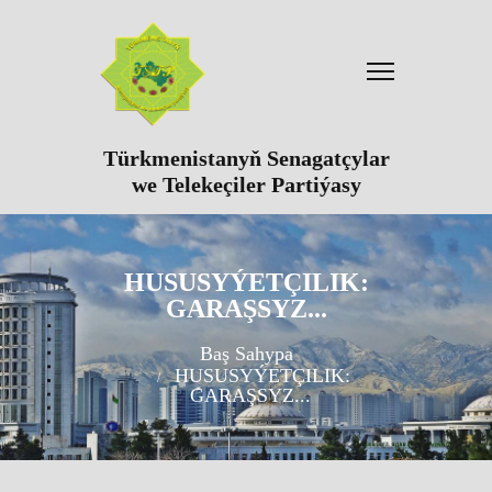
Türkmenistanyň Senagatçylar
we Telekeçiler Partiýasy
HUSUSYÝETÇILIK:
GARAŞSYZ...
Baş Sahypa
HUSUSYÝETÇILIK:
GARAŞSYZ...