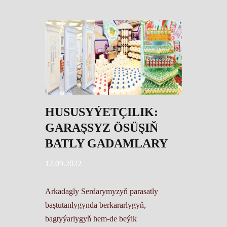
HUSUSYÝETÇILIK:
GARAŞSYZ ÖSÜŞIŇ
BATLY GADAMLARY
12.09.2022
Arkadagly Serdarymyzyň parasatly baştutanlygynda berkararlygyň, bagtyýarlygyň hem-de beýik galkynyşlaryň röwşen ýoly bilen öňe barýan Diýarymyzda hususy pudakda gazanylýan üstünlikler mukaddes Garaşsyzlygymyzyň şanly 31 ýyllygyna mynasyp sowgatdyr. Türkmen telekeçileri bu uly toýa önümçilik desgalaryny, «Rowaç» kottejler toplumyny, ak mekdepleri, ýaşaýyş jaýlaryny ulanmaga bermek, Senagatçylar we telekeçiler birleşmesiniň täze ýokary okuw mekdebiniň binasynyň düýbüni tutmak ýaly asylly işler, ýaşlar telekeçiligini goldamak, täze senagat zolagyny döretmek ýaly döwletli başlangyçlar bilen barýar. Gahryman Arkadagymyzyň «Garaşsyzlyk-bagtymyz» atly kitabynda: «Garaşsyz döwletli bolmak arzuwy ençeme asyrlap halkymyzyň ýüreginde ýaşady. Döwrümiziň bagtyýar nesilleri hasyl bolan arzuwlary berkidýän nesiller hökmünde uly jogapkärçiligi egne alýarlar, hut şunuň bilenem olar tükeniksiz mertebäniň, at-abraýyň eýeleridir. Olar özbaşdak döwletli bolmagyň nähili uly bagtdygyny, şol bir wagtyň özünde nähili uly borçdugyny, döwleti berkitmegiň öz ykballaryna düşen mukaddes paýdygyny her ädimde duýmalydyrlar. Bu, hakykatdan hem, nesillere ykbalyň taýsyz peşgeşidir, mukaddes paýydyr» diýmek bilen, mukaddes Garaşsyzlygymyzyň gadyr-gymmatyny belent ruhda, örän düýpli beýan edýär. Garaşsyzlyk ýyllarynda ykdysadyýetiň depginli ösüşiniň möhüm şerti bolan telekeçilik başlangyçlarynyň goldanylmagy we işewürligiň höweslendirilmegi hususy pudagyň rowaçlanmagyna badalga berdi. Ykdysadyýeti diwersifikasiýa ýoly bilen ösdürmekde telekeçilik ulgamyna, hususan-da, isleg bildirilýän daşary ýurt harytlarynyň ornuny tutýan we eksporta niýetlenen önümleriň öndürilmegine aýratyn ähmiýet berildi. Geçen gysga döwürde döwletimizde kiçi we orta telekeçilige goldaw bermegiň täze hukuk esaslary döredildi. «Kiçi we orta telekeçiligi goldamak hakynda» Türkmenistanyň Kanuny kabul edildi. 2018-nji ýylda «Türkmenistanyň kiçi we orta telekeçiligi goldamagyň 2018-2024-nji ýyllar üçin Döwlet maksatnamasy» kabul edilip, häzirki wagtda ol üstünlikli durmuşa geçirilýär. Ykdysadyýetini bazar gatnaşyklary ýörelgesinde guraýan Türkmenistanda halk hojalyk toplumynyň bu bölegini netijeli, sazlaşykly ösdürmek üçin amatly ykdysady, maliýe we durmuş şertleri döredildi. Ol salgyt ulgamyny kämilleşdirmekde, eksport-import amallaryny geçirmegi ýönekeýleşdirmekde, ýeňillikli karzlaşdyrmakda öz beýanyny tapýar. Türkmenistan Garaşsyzlygyny gazanandan soňra ykdysadyýetiň döwlete degişli bolmadyk ulgamlaryny ösdürmek ýoly bilen milli ykdysadyýetiň berk esasyny döretmegi; kiçi we orta telekeçiligiň önümçilik, innowasion we maýa goýum işjeňligini ýokarlandyrmagy; döwlete degişli bolmadyk bölegiň döwletiň jemi içerki önümdäki paýyny, telekeçiligiň döwletiň daşarky söwda dolanyşygyndaky paýyny artdyrmagy; bilelikdäki we daşary ýurt kärhanalarynyň giň gerimli ösüşini üpjün etmegi kiçi we orta telekeçiligi, hususy bölegiň ösüşini goldamak boýunça syýasatynyň esasy maksatlary hökmünde kesgitledi. Kiçi we orta telekeçiligiň ösüşiniň artykmaçlygy, oňa döwletiň goldawynyň toplumlaýynlygy, aýdyňlygy, açyklygy, döwlet goldawynyň kiçi we orta telekeçiligiň şahslary üçin elýeterliligi, telekeçilik işiniň erkinliginiň kepillendirilmesini, kiçi we orta telekeçiligiň şahslarynyň eýeçilik hukugynyň goragyny üpjün etmek bu syýasatyň esasy ýörelgeleridir. Hususy ulgamda senagat toplumynda daşary ýurtlardan getirilýän harytlaryň ornuny tutýan önümleri öndürýän kärhanalaryň döredilmegine aýratyn üns berilýär. Senagatçylar we telekeçiler birleşmesiniň we partiýasynyň agzalarynyň işjeň gatnaşmagynda ýurdumyzda elektron senagaty ösdürilýär, innowasion tehnologiýalara esaslanan ugurdaş edaralar döredilýär. Bularyň hemmesi degişli ugurda importyň möçberini azaltmaga hem-de ilaty isleg bildirilýän harytlar bilen elýeterli bahalardan üpjün etmäge mümkinçilik berýär. Türkmenistanyň Senagatçylar we telekeçiler birleşmesiniň Ahal welaýatynyň Ak bugdaý etrabynyň çäginde ýerleşýän senagat zolagynda gazanylýan üstünlikler ýurdumyzda hususyýetçiligi ösdürmek boýunça amala aşyrylýan özgertmeleriň rowaçlanýandygynyň nyşanydyr. 260 gektardan gowrak meýdany tutýan senagat zolagynda gysga döwürde türkmen telekeçileriniň yhlasy bilen döwrebap önümçiliklerdir hyzmatlaryň ösen merkezi kemala geldi. Bu ýerde döwrebap senagat kärhanalarynyň onlarçasy hereket edýär. Senagat zolagynda ýerli gurluşyk bazaryny ýokary hilli senagat harytlarynyň zerur bolan möçberi bilen üpjün etmekde giň gerimli işler durmuşa geçirilýär. Hormatly Prezidentimiz Serdar Berdimuhamedow şu ýylyň 2-nji sentýabrynda sanly ulgam arkaly geçiren Ministrler Kabinetiniň nobatdaky mejlisinde telekeçiligi ösdürmek üçin şertleri döretmek babatda amala aşyrylýan işler barada hasabaty diňledi. «Türkmenistanyň Prezidentiniň ýurdumyzy 2022-2028-nji ýyllarda durmuşykdysady taýdan ösdürmegiň Maksatnamasyna» laýyklykda, Senagatçylar we telekeçiler birleşmesiniň agzalary tarapyndan önümçilik maksatly desgalaryň gurulmagy netijesinde milli ykdysadyýetimizde hususy ulgamyň tutýan orny yzygiderli artýar. Şu maksatnamada ykdysady zolaklary döretmek boýunça bellenen wezipeleri ýerine ýetirmek maksady bilen, döwlet Baştutanymyzyň garamagyna Ahal welaýatynyň Ak bugdaý etrabynda hereket edýän senagat zolagynyň golaýynda täze senagat zolagyny döretmek baradaky teklip hödürlenildi. Bu senagat zolagynda daşary ýurtlardan getirilýän harytlaryň ornuny tutýan we eksporta gönükdirilen önümleri öndürýän kärhanalary döretmek göz öňünde tutulýar. Bu ugurda kesgitlenen işleriň amala aşyrylmagy milli ykdysadyýetimizi diwersifikasiýa ýoly bilen ösdürmäge, hususy ulgamyň işjeň­ligini ýokarlandyrmaga, içerki we daşary ýurt maýa goýumlaryny çekmäge, milli ykdysadyýetimizde hususy pudagyň tutýan ornuny artdyrmaga ýardam eder. Senagat zolagynda ýokary tehnologiýaly döwrebap kärhanalaryň işe girizilmegi bilen, onuň eksport kuwwatyny artdyrmak üçin mümkinçilikler dörediler. Ýurdumyzda daşary ýurtlardan getirilýän harytlaryň ornuny tutýan önümleriň öndürilmegi importyň möçberlerini azaltmaga mümkinçilik berer. Şunuň bilen birlikde täze kärhanalaryň işe girizilmegi 10 müň­den gowrak iş ornuny döretmäge ýardam eder. Hormatly Prezidentimiz milli ykdysadyýetimizi senagatlaşdyrmakda hem-de dünýä bazarlarynda bäsdeşlige ukyply önümleri öndürmekde hususy ulgama möhüm ornuň degişlidigini belleýär, kiçi we orta telekeçiligi goldamak boýunça döwlet tarapyndan geçirilýän çäreleriň ýurdumyzda telekeçilik işini işjeň­leşdirmek arkaly ykdysady we durmuş taýdan ösüşiň ýokary depginlerini üpjün etmäge gönükdirilendigini nygtaýar. «Berkarar döwletiň täze eýýamynyň Galkynyşy: Türkmenistany 2022-2052-nji ýyllarda durmuş-ykdysady taýdan ösdürmegiň Milli maksatnamasynda» hem hususy pudagyň işine döwlet tarapyndan yzygiderli goldaw bermek wezipelerine aýratyn orun berilýär. Bu işleriň aýdyň mysaly hökmünde bellesek, hormatly Prezidentimiz Serdar Berdimuhamedowyň degişli çözgüdi esasynda ýurdumyzda öndürilýän harytlaryň gerimini has-da artdyrmak maksady bilen 150 million amerikan dollary möçberinde pul serişdesi bölünip berildi. Şeýle hem ýurdumyzda azyk howpsuzlygyny has-da berkitmek maksady bilen, daşary ýurtlardan azyk harytlaryny satyn almak üçin, ýene-de 150 million amerikan dollary möçberinde pul serişdesi bölünip berildi. Şeýle goldawlar milli ykdysadyýetde hususy pudagyň eýeleýän ornunyň has-da gi­ňemeginde, bazar ykdysadyýetine geçmekde netijeli ädimlerdir. Şu ýylyň 12-nji aprelinde Aşgabatda Senagatçylar we telekeçiler birleşmesiniň döredilmeginiň 14 ýyllygy mynasybetli açylan sergide ýerli kärhanalaryň we daşary ýurtly hyzmatdaşlaryň arasynda söwda boýunça ikitaraplaýyn şertnamalaryň ençemesi baglaşyldy. Olar, esasan, dürli azyk önümleriniň we önümçilikde ulanylýan serişdeleriň söwdasyna degişlidir. Ekologik taýdan arassa ýokary netijeli önümçilikleriň döredilmegine, ähli pudaklarda sanly ulgamlaryň we täze tehnologiýalaryň ornaşdyrylmagyna uly üns berilýär. Halkyň sarp edýän harytlaryny öndürmegiň möçberini, ýe­ňil we azyk senagatynyň önümçilik kuwwatyny artdyrmak bilen bir hatarda hyzmatlar hem-de söwda ulgamyny ösdürmäge uly möçberde maýa serişdeleri gönükdirilýär. Türkmen telekeçileri ykdysadyýetiň täze pudaklarynda, şol sanda ýurdumyzyň mineral-çig mal baýlyklaryny işläp taýýarlamakda geljegi uly taslamalary durmuşa geçirýärler. «Döwlet-hususy hyzmatdaşlygy hakynda» Türkmenistanyň Kanunyna laýyklykda, bu ugurda döwlet kärhanalary bilen kiçi we orta telekeçiligiň wekilleriniň hyzmatdaşlygy ösdürilýär. Telekeçilik ähli sebitlerde ösdürilip, bu ulgam giň möçberli taslamalary durmuşa geçirmäge hem-de ilatyň iş bilen üpjünçiligi boýunça wezipeleri çözmäge işjeň gatnaşýar. Hormatly Prezidentimiziň ynamy we goldawlary bilen hususy gurluşyk kärhanalarymyz senagat, durmuş, medeni maksatly desgalaryň köp sanlysyny gurýarlar, şäherlerimizi hem-de obalarymyzy abadanlaşdyrmaga işjeň gatnaşýarlar. Telekeçilikde ýaşlary goldamaga, olaryň hünär kämilligini gazanmaga uly üns berilýär. Şu ýylyň 19-njy iýulynda Aşgabat şäheriniň Görogly köçesiniň ugrunda Türkmenistanyň Senagatçylar we telekeçiler birleşmesiniň ýokary okuw mekdebiniň binasynyň düýbi tutuldy. Täze bilim ojagynyň tutýan umumy meýdany 8 gektara barabar bolup, onuň çäginde 9 gatly esasy bina, 6 gatly okuw binalarynyň 4-si, hersi 300 orunlyk umumy ýaşaýyş jaýlarynyň 2-si, kitaphana, naharhana, ýapyk we açyk sport desgalary, 1000 orunlyk mejlisler zaly, kömekçi desgalar bolar. Onuň gurluşygynda innowasion we sanly tehnologiýalar işjeň ulanylar. Okuw otaglary hem-de tejribehanalary döwrebap kompýuterlerdir enjamlar, şol sanda häzirki zaman bilim tehnologiýalary, multimedia we lingafon enjamlary bilen üpjün ediler. Täze ýokary okuw mekdebiniň okuw maksatnamalarynda häzirki döwrüň talabyna laýyk döwrebap başarnyklar, telekeçiligiň hukuk esaslary, işewürlik ýörelgeleri, sanly tehnologiýalar eýýamynyň möhüm bilimleri ýaşlara öwrediler. Hormatly Prezidentimiz 1-nji sentýabrda Türkmenistanyň Magtymguly adyndaky Ýaşlar guramasynyň VII gurultaýyndaky çykyşynda: «