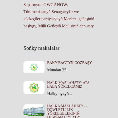
Saparmyrat OWGANOW,
Türkmenistanyň Senagatçylar we
telekeçiler partiýasynyň Merkezi geňeşiniň
başlygy, Milli Geňeşiň Mejlisiniň deputaty.
Soňky makalalar
BAKY BAGTYŇ GÖZBAŞY
Mundan 35...
HALK MASLAHATY: ATA-
BABA ÝÖRELGÄMIZ
Halkymyzyň...
HALKA MASLAHATY —
DÖWLETLILIK
ÝÖRELGELERINIŇ
DOWAMATLYLYGY