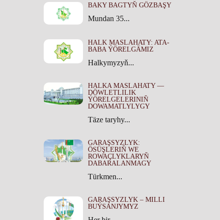
BAKY BAGTYŇ GÖZBAŞY
Mundan 35...
HALK MASLAHATY: ATA-
BABA ÝÖRELGÄMIZ
Halkymyzyň...
HALKA MASLAHATY —
DÖWLETLILIK
ÝÖRELGELERINIŇ
DOWAMATLYLYGY
Täze taryhy...
GARAŞSYZLYK:
ÖSÜŞLERIŇ WE
ROWAÇLYKLARYŇ
DABARALANMAGY
Türkmen...
GARAŞSYZLYK – MILLI
BUÝSANJYMYZ
Her bir...