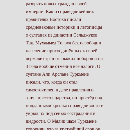
разорять новых граждан своей
империи. Как о справедливейших
правителях Востока писали
средневековые историки и летописцы
о султанах из династии Сельджуков.
Так, Мухаммед Тогрул бек освободил
население присоединённых к своей
державе стран от тяжких поборов и на
3 года вообще отменил все налоги. О
султане Алп Арслане Туркмене
писали, что, когда он стал
самостоятелен в деле правления и
занял престол царства, он простёр над
подданными крылья справедливости и
укрыл их под сенью сострадания и
щедрости. О Мялик шахе Туркмене
говорили, что за кратчайший срок он