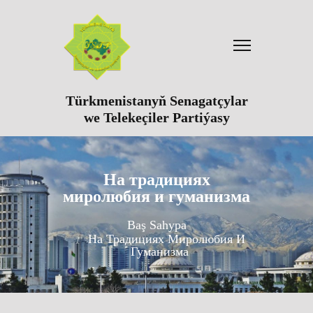
Türkmenistanyň Senagatçylar
we Telekeçiler Partiýasy
На традициях
миролюбия и гуманизма
Baş Sahypa
На Традициях Миролюбия И
Гуманизма