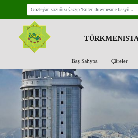
TÜRKMENISTA
Baş Sahypa
Çäreler