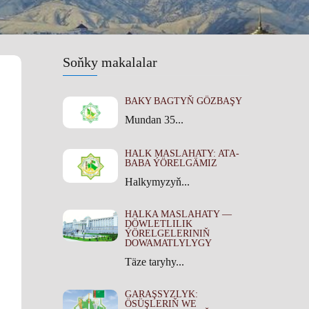
Soňky makalalar
BAKY BAGTYŇ GÖZBAŞY
Mundan 35...
HALK MASLAHATY: ATA-
BABA ÝÖRELGÄMIZ
Halkymyzyň...
HALKA MASLAHATY —
DÖWLETLILIK
ÝÖRELGELERINIŇ
DOWAMATLYLYGY
Täze taryhy...
GARAŞSYZLYK:
ÖSÜŞLERIŇ WE