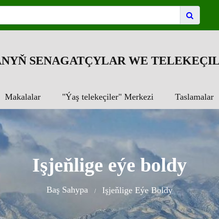
NYŇ SENAGATÇYLAR WE TELEKEÇIL
Makalalar
"Ýaş telekeçiler" Merkezi
Taslamalar
Işjeňlige eýe boldy
Baş Sahypa
Işjeňlige Eýe Boldy