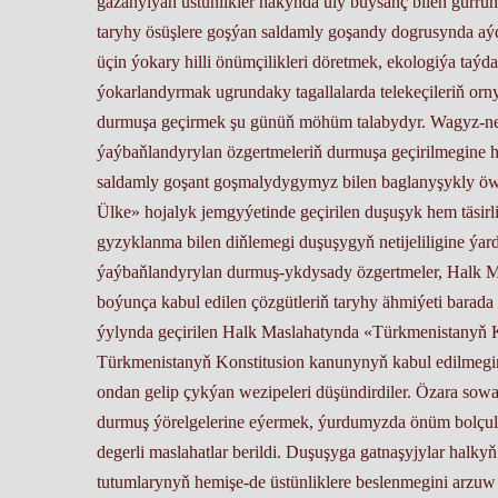
gazanylýan üstünlikler hakynda uly buýsanç bilen gürrüň
taryhy ösüşlere goşýan saldamly goşandy dogrusynda aýdyl
üçin ýokary hilli önümçilikleri döretmek, ekologiýa taýda
ýokarlandyrmak ugrundaky tagallalarda telekeçileriň orny
durmuşa geçirmek şu günüň möhüm talabydyr. Wagyz-nes
ýaýbaňlandyrylan özgertmeleriň durmuşa geçirilmegine h
saldamly goşant goşmalydygymyz bilen baglanyşykly ö
Ülke» hojalyk jemgyýetinde geçirilen duşuşyk hem täsirl
gyzyklanma bilen diňlemegi duşuşygyň netijeliligine ý
ýaýbaňlandyrylan durmuş-ykdysady özgertmeler, Halk 
boýunça kabul edilen çözgütleriň taryhy ähmiýeti barad
ýylynda geçirilen Halk Maslahatynda «Türkmenistanyň 
Türkmenistanyň Konstitusion kanunynyň kabul edilmegini
ondan gelip çykýan wezipeleri düşündirdiler. Özara sow
durmuş ýörelgelerine eýermek, ýurdumyzda önüm bolçul
degerli maslahatlar berildi. Duşuşyga gatnaşyjylar halkyň
tutumlarynyň hemişe-de üstünliklere beslenmegini arzuw e