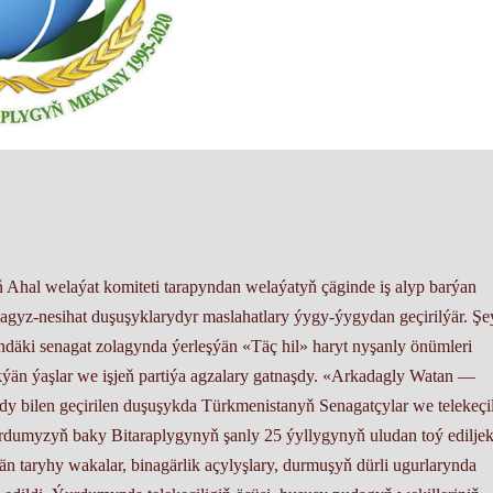
 Ahal welaýat komiteti tarapyndan welaýatyň çäginde iş alyp barýan
gyz-nesihat duşuşyklarydyr maslahatlary ýygy-ýygydan geçirilýär. Şe
däki senagat zolagynda ýerleşýän «Täç hil» haryt nyşanly önümleri
ýän ýaşlar we işjeň partiýa agzalary gatnaşdy. «Arkadagly Watan —
dy bilen geçirilen duşuşykda Türkmenistanyň Senagatçylar we telekeçi
ýurdumyzyň baky Bitaraplygynyň şanly 25 ýyllygynyň uludan toý edilje
 taryhy wakalar, binagärlik açylyşlary, durmuşyň dürli ugurlarynda