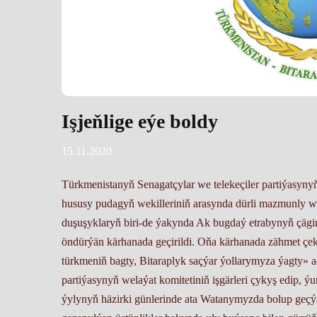
Işjeňlige eýe boldy
15.11.2020
Türkmenistanyň Senagatçylar we telekeçiler partiýasynyň
hususy pudagyň wekilleriniň arasynda dürli mazmunly wa
duşuşyklaryň biri-de ýakynda Ak bugdaý etrabynyň çägin
öndürýän kärhanada geçirildi. Oňa kärhanada zähmet çek
türkmeniň bagty, Bitaraplyk saçýar ýollarymyza ýagty» a
partiýasynyň welaýat komitetiniň işgärleri çykyş edip, 
ýylynyň häzirki günlerinde ata Watanymyzda bolup geçýän