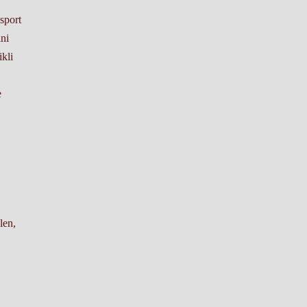
sport
ini
kli
e
len,