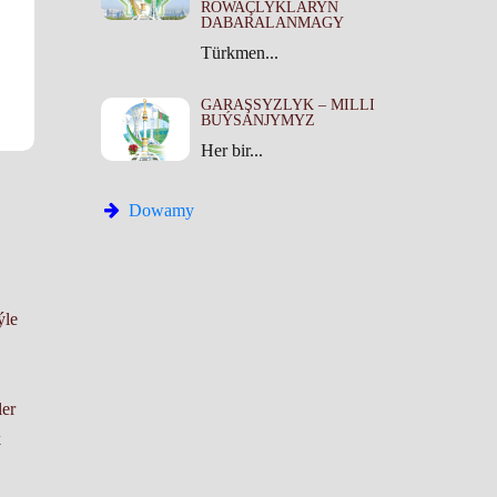
ROWAÇLYKLARYŇ
DABARALANMAGY
Türkmen...
GARAŞSYZLYK – MILLI
BUÝSANJYMYZ
Her bir...
Dowamy
ýle
ler
k