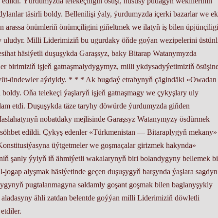
 edildi. Ýurdumyzda telekeçiligiň ösüşi, hususy pudagyň wekilleriniň
anlar täsirli boldy. Bellenilişi ýaly, ýurdumyzda içerki bazarlar we ek
n arassa önümleriň önümçiligini giňeltmek we ilatyň iş bilen üpjünçilig
 uludyr. Milli Liderimiziň bu ugurdaky öňde goýan wezipelerini üstünli
ihat häsiýetli duşuşykda Garaşsyz, baky Bitarap Watanymyzda
er birimiziň işjeň gatnaşmalydygymyz, milli ykdysadyýetimiziň ösüşin
wüt-ündewler aýdyldy. * * * Ak bugdaý etrabynyň çägindäki «Owadan
i boldy. Oňa telekeçi ýaşlaryň işjeň gatnaşmagy we çykyşlary uly
ardam etdi. Duşuşykda täze taryhy döwürde ýurdumyzda giňden
Maslahatynyň nobatdaky mejlisinde Garaşsyz Watanymyzy ösdürmek
a söhbet edildi. Çykyş edenler «Türkmenistan — Bitaraplygyň mekany»
Konstitusiýasyna üýtgetmeler we goşmaçalar girizmek hakynda»
ň şanly ýylyň iň ähmiýetli wakalarynyň biri bolandygyny bellemek bi
al-jogap alyşmak häsiýetinde geçen duşuşygyň barşynda ýaşlara sagdyn
ygynyň pugtalanmagyna saldamly goşant goşmak bilen baglanyşykly
 aladasyny ähli zatdan belentde goýýan milli Liderimiziň döwletli
tdiler.