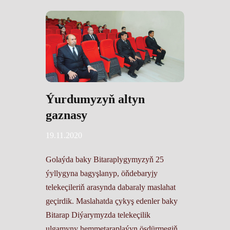
Ýurdumyzyň altyn
gaznasy
19.11.2020
Golaýda baky Bitaraplygymyzyň 25
ýyllygyna bagyşlanyp, öňdebaryjy
telekeçileriň arasynda dabaraly maslahat
geçirdik. Maslahatda çykyş edenler baky
Bitarap Diýarymyzda telekeçilik
ulgamyny hemmetaraplaýyn ösdürmegiň,