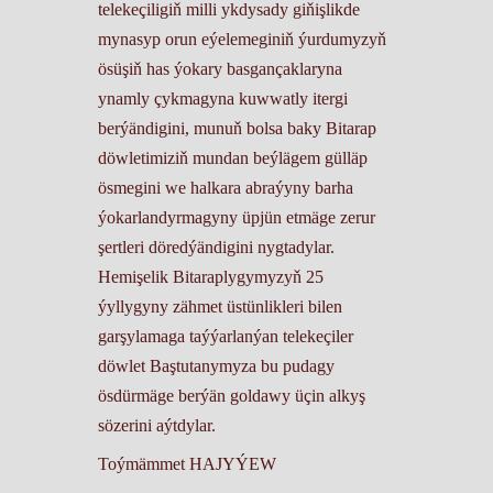
telekeçiligiň milli ykdysady giňişlikde
mynasyp orun eýelemeginiň ýurdumyzyň
ösüşiň has ýokary basgançaklaryna
ynamly çykmagyna kuwwatly itergi
berýändigini, munuň bolsa baky Bitarap
döwletimiziň mundan beýlägem gülläp
ösmegini we halkara abraýyny barha
ýokarlandyrmagyny üpjün etmäge zerur
şertleri döredýändigini nygtadylar.
Hemişelik Bitaraplygymyzyň 25
ýyllygyny zähmet üstünlikleri bilen
garşylamaga taýýarlanýan telekeçiler
döwlet Baştutanymyza bu pudagy
ösdürmäge berýän goldawy üçin alkyş
sözerini aýtdylar.
Toýmämmet HAJYÝEW