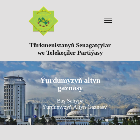
Türkmenistanyň Senagatçylar
we Telekeçiler Partiýasy
Ýurdumyzyň altyn
gaznasy
Baş Sahypa
Ýurdumyzyň Altyn Gaznasy