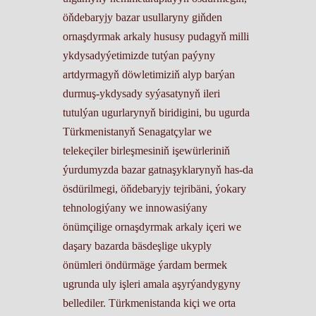
öňdebaryjy bazar usullaryny giňden
ornaşdyrmak arkaly hususy pudagyň milli
ykdysadyýetimizde tutýan paýyny
artdyrmagyň döwletimiziň alyp barýan
durmuş-ykdysady syýasatynyň ileri
tutulýan ugurlarynyň biridigini, bu ugurda
Türkmenistanyň Senagatçylar we
telekeçiler birleşmesiniň işewürleriniň
ýurdumyzda bazar gatnaşyklarynyň has-da
ösdürilmegi, öňdebaryjy tejribäni, ýokary
tehnologiýany we innowasiýany
önümçilige ornaşdyrmak arkaly içeri we
daşary bazarda bäsdeşlige ukyply
önümleri öndürmäge ýardam bermek
ugrunda uly işleri amala aşyrýandygyny
bellediler. Türkmenistanda kiçi we orta