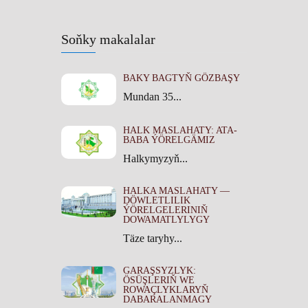
Soňky makalalar
BAKY BAGTYŇ GÖZBAŞY
Mundan 35...
HALK MASLAHATY: ATA-
BABA ÝÖRELGÄMIZ
Halkymyzyň...
HALKA MASLAHATY —
DÖWLETLILIK
ÝÖRELGELERINIŇ
DOWAMATLYLYGY
Täze taryhy...
GARAŞSYZLYK:
ÖSÜŞLERIŇ WE
ROWAÇLYKLARYŇ
DABARALANMAGY