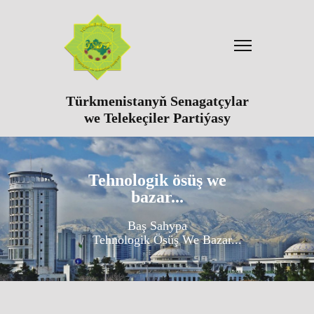
Türkmenistanyň Senagatçylar
we Telekeçiler Partiýasy
Tehnologik ösüş we
bazar...
Baş Sahypa
Tehnologik Ösüş We Bazar...