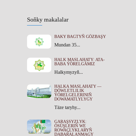
Soňky makalalar
BAKY BAGTYŇ GÖZBAŞY
Mundan 35...
HALK MASLAHATY: ATA-
BABA ÝÖRELGÄMIZ
Halkymyzyň...
HALKA MASLAHATY —
DÖWLETLILIK
ÝÖRELGELERINIŇ
DOWAMATLYLYGY
Täze taryhy...
GARAŞSYZLYK:
ÖSÜŞLERIŇ WE
ROWAÇLYKLARYŇ
DABARALANMAGY