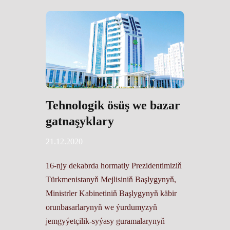
Tehnologik ösüş we bazar
gatnaşyklary
21.12.2020
16-njy dekabrda hormatly Prezidentimiziň
Türkmenistanyň Mejlisiniň Başlygynyň,
Ministrler Kabinetiniň Başlygynyň käbir
orunbasarlarynyň we ýurdumyzyň
jemgyýetçilik-syýasy guramalarynyň