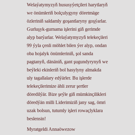
Welaýatymyzyň hususyýetçileri harytlaryň
we önümleriň bolçulygyny döretmäge
özleriniň saldamly goşantlaryny goşýarlar.
Gurluşyk-gurnama işlerini giň gerimde
alyp barýarlar. Welaýatymyzyň telekeçileri
99 ýyla çenli möhlet bilen ýer alyp, ondan
oba hojalyk önümleriniň, şol sanda
pagtanyň, dänäniň, gant şugundyrynyň we
beýleki ekinleriň bol hasylyny almakda
uly tagallalary edýärler. Bu işlerde
telekeçilerimize ähli zerur şertler
döredilýär. Bize şeýle giň mümkinçilikleri
döredýän milli Liderimiziň jany sag, ömri
uzak bolsun, tutumly işleri rowaçlyklara
beslensin!
Myratgeldi Annaöwezow