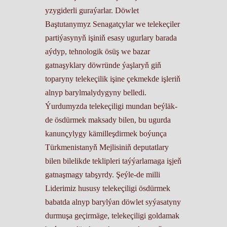
yzygiderli guraýarlar. Döwlet
Baştutanymyz Senagatçylar we telekeçiler
partiýasynyň işiniň esasy ugurlary barada
aýdyp, tehnologik ösüş we bazar
gatnaşyklary döwründe ýaşlaryň giň
toparyny telekeçilik işine çekmekde işleriň
alnyp barylmalydygyny belledi.
Ýurdumyzda telekeçiligi mundan beýläk-
de ösdürmek maksady bilen, bu ugurda
kanunçylygy kämilleşdirmek boýunça
Türkmenistanyň Mejlisiniň deputatlary
bilen bilelikde teklipleri taýýarlamaga işjeň
gatnaşmagy tabşyrdy. Şeýle-de milli
Liderimiz hususy telekeçiligi ösdürmek
babatda alnyp barylýan döwlet syýasatyny
durmuşa geçirmäge, telekeçiligi goldamak