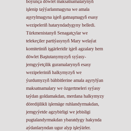
boýunça döwlet maksatnamalarynyň
işlenip taýýarlanmagyna we amala
aşyrylmagyna işjeň gatnaşmagyň esasy
wezipeleriň hataryndadygyny belledi.
Türkmenistanyň Senagatçylar we
telekeçiler partiýasynyň Mary welaýat
komitetiniň işgärleridir işjeň agzalary hem
döwlet Baştutanymyzyň syýasy-
jemgyýetçilik guramalarynyň esasy
wezipeleriniň halkymyzyň we
ýurdumyzyň bähbitlerine amala aşyrylýan
maksatnamalary we özgertmeleri syýasy
taýdan goldamakdan, merdana halkymyzy
döredijilikli işlemäge ruhlandyrmakdan,
jemgyýetde agzybirligi we jebisligi
pugtalandyrmakdan ybaratdygy hakynda
aýdanlaryndan ugur alyp işleýärler.