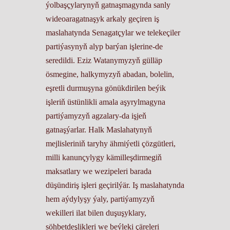
ýolbaşçylarynyň gatnaşmagynda sanly
wideoaragatnaşyk arkaly geçiren iş
maslahatynda Senagatçylar we telekeçiler
partiýasynyň alyp barýan işlerine-de
seredildi. Eziz Watanymyzyň gülläp
ösmegine, halkymyzyň abadan, bolelin,
eşretli durmuşyna gönükdirilen beýik
işleriň üstünlikli amala aşyrylmagyna
partiýamyzyň agzalary-da işjeň
gatnaşýarlar. Halk Maslahatynyň
mejlisleriniň taryhy ähmiýetli çözgütleri,
milli kanunçylygy kämilleşdirmegiň
maksatlary we wezipeleri barada
düşündiriş işleri geçirilýär. Iş maslahatynda
hem aýdylyşy ýaly, partiýamyzyň
wekilleri ilat bilen duşuşyklary,
söhbetdeşlikleri we beýleki çäreleri