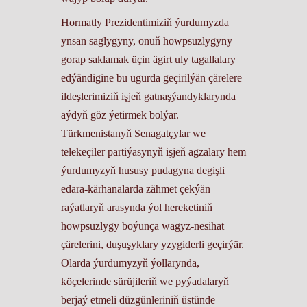
Hormatly Prezidentimiziň ýurdumyzda
ynsan saglygyny, onuň howpsuzlygyny
gorap saklamak üçin ägirt uly tagallalary
edýändigine bu ugurda geçirilýän çärelere
ildeşlerimiziň işjeň gatnaşýandyklarynda
aýdyň göz ýetirmek bolýar.
Türkmenistanyň Senagatçylar we
telekeçiler partiýasynyň işjeň agzalary hem
ýurdumyzyň hususy pudagyna degişli
edara-kärhanalarda zähmet çekýän
raýatlaryň arasynda ýol hereketiniň
howpsuzlygy boýunça wagyz-nesihat
çärelerini, duşuşyklary yzygiderli geçirýär.
Olarda ýurdumyzyň ýollarynda,
köçelerinde sürüjileriň we pyýadalaryň
berjaý etmeli düzgünleriniň üstünde