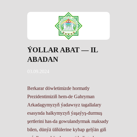
ÝOLLAR ABAT — IL
ABADAN
03.09.2024
Berkarar döwletimizde hormatly
Prezidentimiziň hem-de Gahryman
Arkadagymyzyň ýadawsyz tagallalary
esasynda halkymyzyň ýaşaýyş-durmuş
şertlerini has-da gowulandyrmak maksady
bilen, dünýä ülňülerine kybap gelýän giň