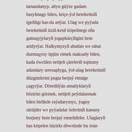
tamamlanyp, altyn güýze gadam
basylmagy bilen, köçe-ýol hereketiniň
işjeňligi has-da artýar. Ulag we pyýada
hereketiniň üzül-kesil köpelmegi oňa
gatnaşyjylaryň jogapkärçiligini hem
artdyrýar. Halkymyzyň abadan we rahat
durmuşyny üpjün etmek maksady bilen,
kada öwrülen netijeli çäreleriň toplumy
adamlary seresaplyga, ýol-ulag hereketiniň
düzgünlerini pugta berjaý etmäge
çagyrýar. Döredilýän amatlyklaryň
hözirini görmek, netijeli peýdalanmak
bilen birlikde raýatlarymyz, ýagny
sürüjiler we pyýadalar özleriniň kanuny
borjuny hem berjaý etmelidirler. Ulaglaryň
has köpelen häzirki döwründe bu örän