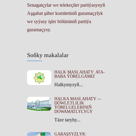
Senagatçylar we telekeçiler partiýasynyň
Aşgabat şäher komitetiniň guramaçylyk
we syýasy işler bölüminiň partiýa
guramaçysy.
Soňky makalalar
HALK MASLAHATY: ATA-
BABA ÝÖRELGÄMIZ
Halkymyzyň...
HALKA MASLAHATY —
DÖWLETLILIK
ÝÖRELGELERINIŇ
DOWAMATLYLYGY
Täze taryhy...
GARAŞSYZLYK: