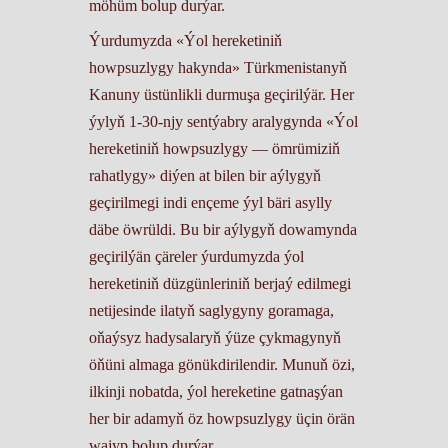
möhüm bolup durýar.
Ýurdumyzda «Ýol hereketiniň
howpsuzlygy hakynda» Türkmenistanyň
Kanuny üstünlikli durmuşa geçirilýär. Her
ýylyň 1-30-njy sentýabry aralygynda «Ýol
hereketiniň howpsuzlygy — ömrümiziň
rahatlygy» diýen at bilen bir aýlygyň
geçirilmegi indi ençeme ýyl bäri asylly
däbe öwrüldi. Bu bir aýlygyň dowamynda
geçirilýän çäreler ýurdumyzda ýol
hereketiniň düzgünleriniň berjaý edilmegi
netijesinde ilatyň saglygyny goramaga,
oňaýsyz hadysalaryň ýüze çykmagynyň
öňüni almaga gönükdirilendir. Munuň özi,
ilkinji nobatda, ýol hereketine gatnaşýan
her bir adamyň öz howpsuzlygy üçin örän
wajyp bolup durýar.