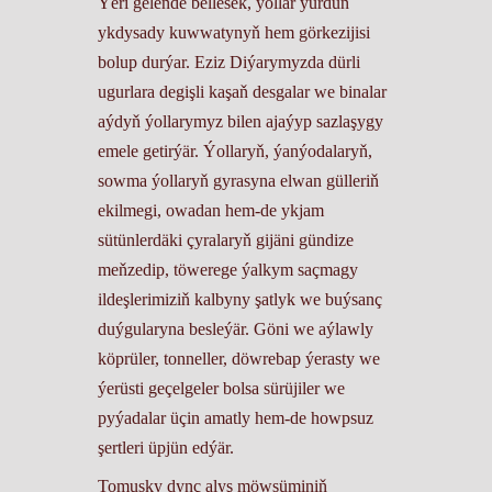
Ýeri gelende bellesek, ýollar ýurduň
ykdysady kuwwatynyň hem görkezijisi
bolup durýar. Eziz Diýarymyzda dürli
ugurlara degişli kaşaň desgalar we binalar
aýdyň ýollarymyz bilen ajaýyp sazlaşygy
emele getirýär. Ýollaryň, ýanýodalaryň,
sowma ýollaryň gyrasyna elwan gülleriň
ekilmegi, owadan hem-de ykjam
sütünlerdäki çyralaryň gijäni gündize
meňzedip, töwerege ýalkym saçmagy
ildeşlerimiziň kalbyny şatlyk we buýsanç
duýgularyna besleýär. Göni we aýlawly
köprüler, tonneller, döwrebap ýerasty we
ýerüsti geçelgeler bolsa sürüjiler we
pyýadalar üçin amatly hem-de howpsuz
şertleri üpjün edýär.
Tomusky dynç alyş möwsüminiň