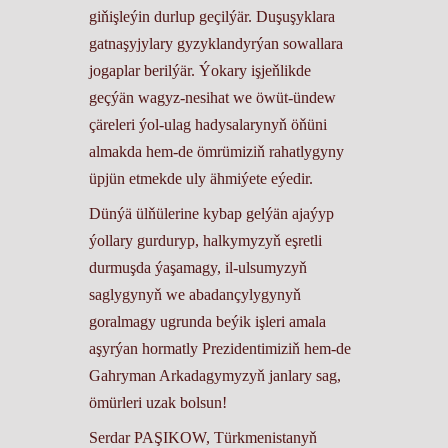
giňişleýin durlup geçilýär. Duşuşyklara
gatnaşyjylary gyzyklandyrýan sowallara
jogaplar berilýär. Ýokary işjeňlikde
geçýän wagyz-nesihat we öwüt-ündew
çäreleri ýol-ulag hadysalarynyň öňüni
almakda hem-de ömrümiziň rahatlygyny
üpjün etmekde uly ähmiýete eýedir.
Dünýä ülňülerine kybap gelýän ajaýyp
ýollary gurduryp, halkymyzyň eşretli
durmuşda ýaşamagy, il-ulsumyzyň
saglygynyň we abadançylygynyň
goralmagy ugrunda beýik işleri amala
aşyrýan hormatly Prezidentimiziň hem-de
Gahryman Arkadagymyzyň janlary sag,
ömürleri uzak bolsun!
Serdar PAŞIKOW, Türkmenistanyň