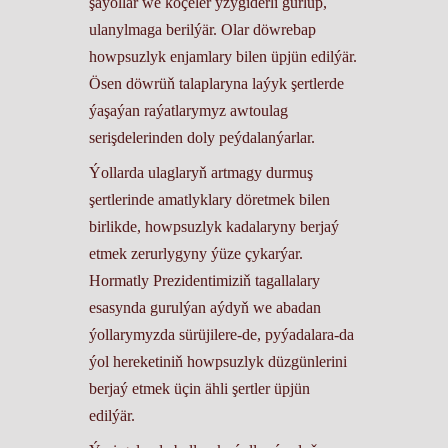
şaýollar we köçeler yzygiderli gurlup,
ulanylmaga berilýär. Olar döwrebap
howpsuzlyk enjamlary bilen üpjün edilýär.
Ösen döwrüň talaplaryna laýyk şertlerde
ýaşaýan raýatlarymyz awtoulag
serişdelerinden doly peýdalanýarlar.
Ýollarda ulaglaryň artmagy durmuş
şertlerinde amatlyklary döretmek bilen
birlikde, howpsuzlyk kadalaryny berjaý
etmek zerurlygyny ýüze çykarýar.
Hormatly Prezidentimiziň tagallalary
esasynda gurulýan aýdyň we abadan
ýollarymyzda sürüjilere-de, pyýadalara-da
ýol hereketiniň howpsuzlyk düzgünlerini
berjaý etmek üçin ähli şertler üpjün
edilýär.