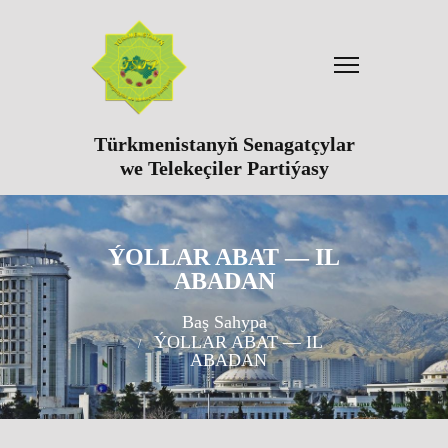
Türkmenistanyň Senagatçylar
we Telekeçiler Partiýasy
ÝOLLAR ABAT — IL
ABADAN
Baş Sahypa
ÝOLLAR ABAT — IL
ABADAN