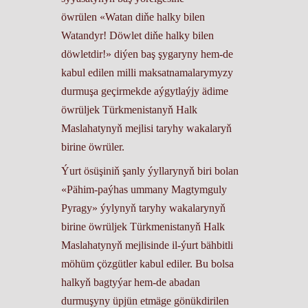
öwrülen «Watan diňe halky bilen
Watandyr! Döwlet diňe halky bilen
döwletdir!» diýen baş şygaryny hem-de
kabul edilen milli maksatnamalarymyzy
durmuşa geçirmekde aýgytlaýjy ädime
öwrüljek Türkmenistanyň Halk
Maslahatynyň mejlisi taryhy wakalaryň
birine öwrüler.
Ýurt ösüşiniň şanly ýyllarynyň biri bolan
«Pähim-paýhas ummany Magtymguly
Pyragy» ýylynyň taryhy wakalarynyň
birine öwrüljek Türkmenistanyň Halk
Maslahatynyň mejlisinde il-ýurt bähbitli
möhüm çözgütler kabul ediler. Bu bolsa
halkyň bagtyýar hem-de abadan
durmuşyny üpjün etmäge gönükdirilen