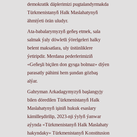
demokratik däplerimizi pugtalandyrmakda
Türkmenistanyň Halk Maslahatynyň
ähmiýeti örän uludyr.
Ata-babalarymyzyň geňeş etmek, sala
salmak ýaly döwletli ýörelgeleri halky
belent maksatlara, uly üstünliklere
ýetiripdir. Merdana pederlerimiziň
«Geňeşli biçilen don gysga bolmaz» diýen
parasatly pähimi hem şundan gözbaş
alýar.
Gahryman Arkadagymyzyň başlangyjy
bilen döredilen Türkmenistanyň Halk
Maslahatynyň işiniň hukuk esaslary
kämilleşdirilip, 2023-nji ýylyň ýanwar
aýynda «Türkmenistanyň Halk Maslahaty
hakyndaky» Türkmenistanyň Konstitusion