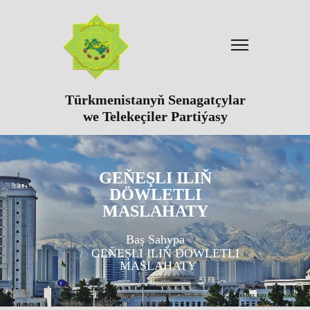
Türkmenistanyň Senagatçylar
we Telekeçiler Partiýasy
GEŇEŞLI ILIŇ
DÖWLETLI
MASLAHATY
Baş Sahypa
GEŇEŞLI ILIŇ DÖWLETLI
MASLAHATY