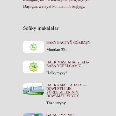
Daşoguz welaýat komitetiniň başlygy.
Soňky makalalar
BAKY BAGTYŇ GÖZBAŞY
Mundan 35...
HALK MASLAHATY: ATA-
BABA ÝÖRELGÄMIZ
Halkymyzyň...
HALKA MASLAHATY —
DÖWLETLILIK
ÝÖRELGELERINIŇ
DOWAMATLYLYGY
Täze taryhy...
GARAŞSYZLYK: