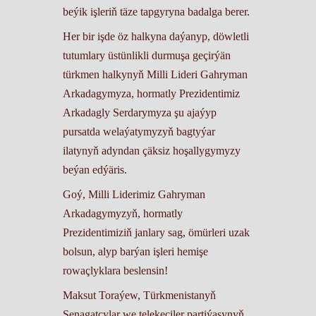
beýik işleriň täze tapgyryna badalga berer.
Her bir işde öz halkyna daýanyp, döwletli
tutumlary üstünlikli durmuşa geçirýän
türkmen halkynyň Milli Lideri Gahryman
Arkadagymyza, hormatly Prezidentimiz
Arkadagly Serdarymyza şu ajaýyp
pursatda welaýatymyzyň bagtyýar
ilatynyň adyndan çäksiz hoşallygymyzy
beýan edýäris.
Goý, Milli Liderimiz Gahryman
Arkadagymyzyň, hormatly
Prezidentimiziň janlary sag, ömürleri uzak
bolsun, alyp barýan işleri hemişe
rowaçlyklara beslensin!
Maksut Toraýew, Türkmenistanyň
Senagatçylar we telekeçiler partiýasynyň