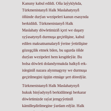
Kanuny kabul edildi. Oňa laýyklykda,
Türkmenistanyň Halk Maslahatynyň
öňünde durýan wezipeleri kanun esasynda
berkidildi. Türkmenistanyň Halk
Maslahaty döwletimiziň içeri we daşary
syýasatynyň durmuşa geçirilişine, kabul
edilen maksatnamalaryň ýerine ýetirilişine
gözegçilik etmek bilen, bu ugurda öňde
durýan wezipeleri hem kesgitleýär. Bu
bolsa döwleti dolandyrmakda halkyň erk-
isleginiň nazara alynmagyny we durmuşa
geçirilmegini üpjün etmäge şert döredýär.
Türkmenistanyň Halk Maslahatynyň
hukuk binýadynyň berkidilmegi berkarar
döwletimizde raýat jemgyýetiniň
kämilleşdirilmegine ýardam edýär. Halk