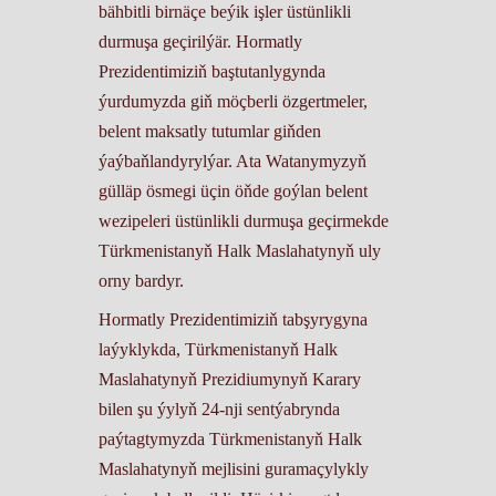
bähbitli birnäçe beýik işler üstünlikli
durmuşa geçirilýär. Hormatly
Prezidentimiziň baştutanlygynda
ýurdumyzda giň möçberli özgertmeler,
belent maksatly tutumlar giňden
ýaýbaňlandyrylýar. Ata Watanymyzyň
gülläp ösmegi üçin öňde goýlan belent
wezipeleri üstünlikli durmuşa geçirmekde
Türkmenistanyň Halk Maslahatynyň uly
orny bardyr.
Hormatly Prezidentimiziň tabşyrygyna
laýyklykda, Türkmenistanyň Halk
Maslahatynyň Prezidiumynyň Karary
bilen şu ýylyň 24-nji sentýabrynda
paýtagtymyzda Türkmenistanyň Halk
Maslahatynyň mejlisini guramaçylykly