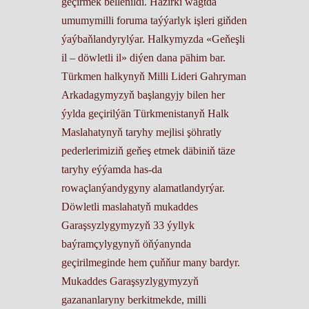
geçirmek bellenildi. Häzirki wagtda
umumymilli foruma taýýarlyk işleri giňden
ýaýbaňlandyrylýar. Halkymyzda «Geňeşli
il – döwletli il» diýen dana pähim bar.
Türkmen halkynyň Milli Lideri Gahryman
Arkadagymyzyň başlangyjy bilen her
ýylda geçirilýän Türkmenistanyň Halk
Maslahatynyň taryhy mejlisi şöhratly
pederlerimiziň geňeş etmek däbiniň täze
taryhy eýýamda has-da
rowaçlanýandygyny alamatlandyrýar.
Döwletli maslahatyň mukaddes
Garaşsyzlygymyzyň 33 ýyllyk
baýramçylygynyň öňýanynda
geçirilmeginde hem çuňňur many bardyr.
Mukaddes Garaşsyzlygymyzyň
gazananlaryny berkitmekde, milli