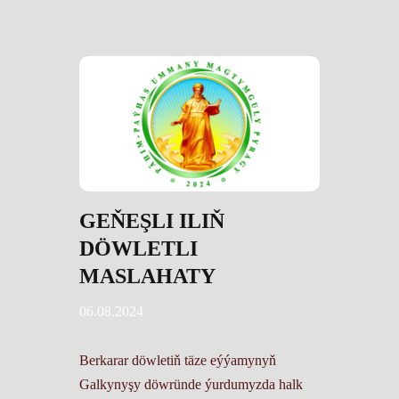
GEŇEŞLI ILIŇ
DÖWLETLI
MASLAHATY
06.08.2024
Berkarar döwletiň täze eýýamynyň
Galkynyşy döwründe ýurdumyzda halk