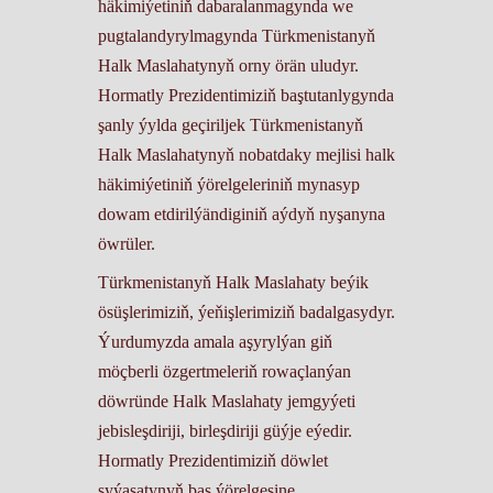
häkimiýetiniň dabaralanmagynda we
pugtalandyrylmagynda Türkmenistanyň
Halk Maslahatynyň orny örän uludyr.
Hormatly Prezidentimiziň baştutanlygynda
şanly ýylda geçiriljek Türkmenistanyň
Halk Maslahatynyň nobatdaky mejlisi halk
häkimiýetiniň ýörelgeleriniň mynasyp
dowam etdirilýändiginiň aýdyň nyşanyna
öwrüler.
Türkmenistanyň Halk Maslahaty beýik
ösüşlerimiziň, ýeňişlerimiziň badalgasydyr.
Ýurdumyzda amala aşyrylýan giň
möçberli özgertmeleriň rowaçlanýan
döwründe Halk Maslahaty jemgyýeti
jebisleşdiriji, birleşdiriji güýje eýedir.
Hormatly Prezidentimiziň döwlet
syýasatynyň baş ýörelgesine