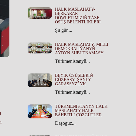
HALK MASLAHATY-
BERKARAR
DÖWLETIMIZIŇ TÄZE
ÖSÜŞ BELENTLIKLERI
Şu gün...
HALK MASLAHATY: MILLI
DEMOKRATIÝANYŇ
AÝDYŇ SUBUTNAMASY
Türkmenistanyň...
BEÝIK ÖSÜŞLERIŇ
GÖZBAŞY: ŞANLY
GARAŞSYZLYK
Türkmenistanyň...
TÜRKMENISTANYŇ HALK
MASLAHATY-HALK
l
BÄHBITLI ÇÖZGÜTLER
n
Daşoguz...