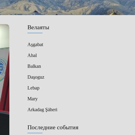
Велаяты
Aşgabat
Ahal
Balkan
Daşoguz
Lebap
Mary
Arkadag Şäheri
Последние события