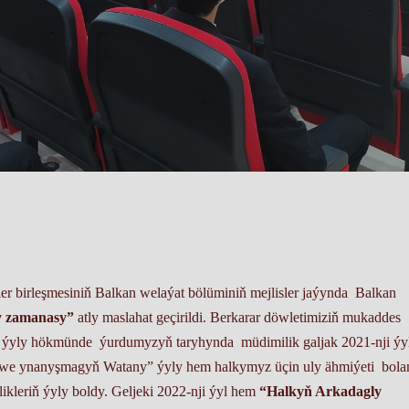
ler birleşmesiniň Balkan welaýat bölüminiň mejlisler jaýynda Balkan
y zamanasy”
atly maslahat geçirildi. Berkarar döwletimiziň mukaddes
n ýyly hökmünde ýurdumyzyň taryhynda müdimilik galjak 2021-nji ýy
 we ynanyşmagyň Watany” ýyly hem halkymyz üçin uly ähmiýeti bola
likleriň ýyly boldy. Geljeki 2022-nji ýyl hem
“Halkyň Arkadagly