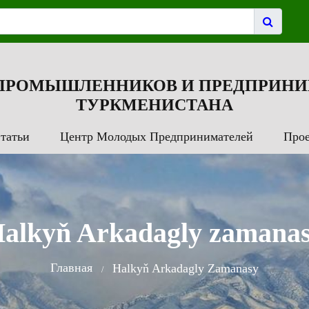
 ПРОМЫШЛЕННИКОВ И ПРЕДПРИНИ
ТУРКМЕНИСТАНА
татьи
Центр Молодых Предпринимателей
Про
alkyň Arkadagly zamana
Главная
Halkyň Arkadagly Zamanasy