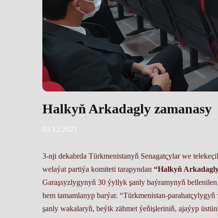
Halkyň Arkadagly zamanasy
03.12.2021
3-nji dekabrda Türkmenistanyň Senagatçylar we telekeçi
welaýat partiýa komiteti tarapyndan
“Halkyň Arkadagl
Garaşsyzlygynyň 30 ýyllyk şanly baýramynyň bellenile
hem tamamlanyp barýar. “Türkmenistan-parahatçylygyň
şanly wakalaryň, beýik zähmet ýeňişleriniň, ajaýyp üstün