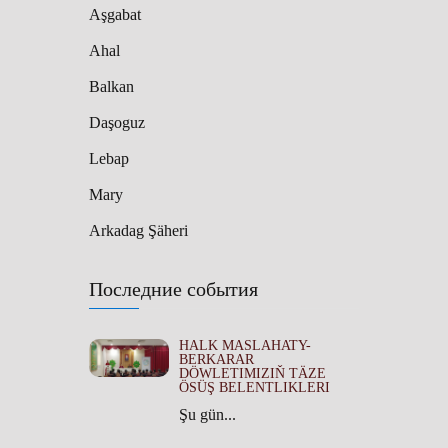
Aşgabat
Ahal
Balkan
Daşoguz
Lebap
Mary
Arkadag Şäheri
Последние события
HALK MASLAHATY-
BERKARAR
DÖWLETIMIZIŇ TÄZE
ÖSÜŞ BELENTLIKLERI
Şu gün...