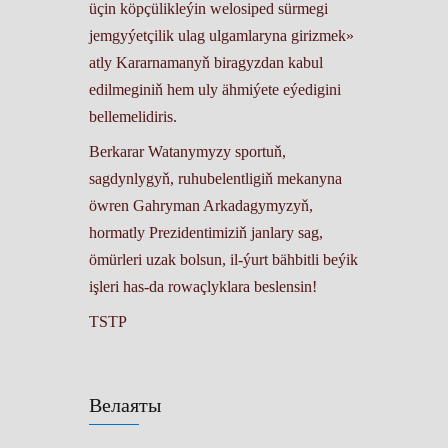
üçin köpçülikleýin welosiped sürmegi
jemgyýetçilik ulag ulgamlaryna girizmek»
atly Kararnamanyň biragyzdan kabul
edilmeginiň hem uly ähmiýete eýedigini
bellemelidiris.
Berkarar Watanymyzy sportuň,
sagdynlygyň, ruhubelentligiň mekanyna
öwren Gahryman Arkadagymyzyň,
hormatly Prezidentimiziň janlary sag,
ömürleri uzak bolsun, il-ýurt bähbitli beýik
işleri has-da rowaçlyklara beslensin!
TSTP
Велаяты