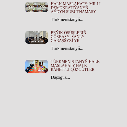
HALK MASLAHATY: MILLI
DEMOKRATIÝANYŇ
AÝDYŇ SUBUTNAMASY
Türkmenistanyň...
BEÝIK ÖSÜŞLERIŇ
GÖZBAŞY: ŞANLY
GARAŞSYZLYK
Türkmenistanyň...
TÜRKMENISTANYŇ HALK
MASLAHATY-HALK
BÄHBITLI ÇÖZGÜTLER
Daşoguz...
TÜRKMENISTANYŇ HALK
MASLAHATYNYŇ TARYHY
ÄHMIÝETI
Türkmenistanyň...