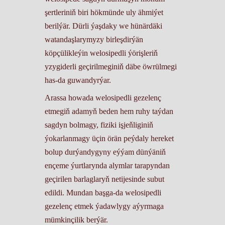
şertleriniň biri hökmünde uly ähmiýet
berilýär. Dürli ýaşdaky we hünärdäki
watandaşlarymyzy birleşdirýän
köpçülikleýin welosipedli ýörişleriň
yzygiderli geçirilmeginiň däbe öwrülmegi
has-da guwandyrýar.
Arassa howada welosipedli gezelenç
etmegiň adamyň beden hem ruhy taýdan
sagdyn bolmagy, fiziki işjeňliginiň
ýokarlanmagy üçin örän peýdaly hereket
bolup durýandygyny eýýam dünýäniň
ençeme ýurtlarynda alymlar tarapyndan
geçirilen barlaglaryň netijesinde subut
edildi. Mundan başga-da welosipedli
gezelenç etmek ýadawlygy aýyrmaga
mümkinçilik berýär.