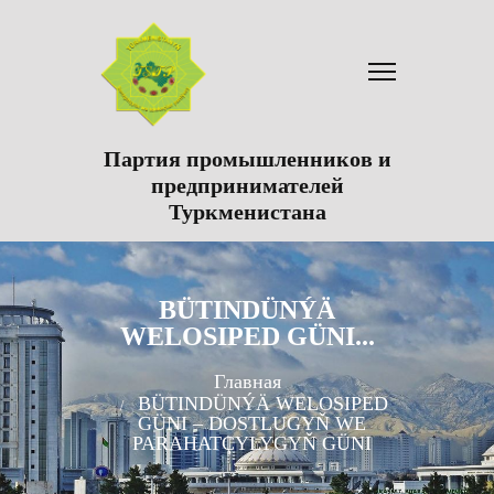
Партия промышленников и
предпринимателей
Туркменистана
BÜTINDÜNÝÄ
WELOSIPED GÜNI...
Главная
BÜTINDÜNÝÄ WELOSIPED
GÜNI – DOSTLUGYŇ WE
PARAHATÇYLYGYŇ GÜNI