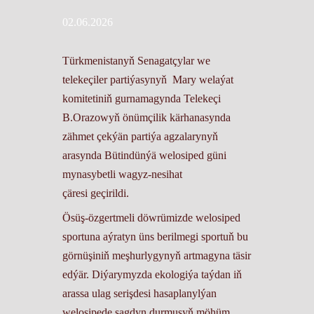
02.06.2026
Türkmenistanyň Senagatçylar we
telekeçiler partiýasynyň Mary welaýat
komitetiniň gurnamagynda Telekeçi
B.Orazowyň önümçilik kärhanasynda
zähmet çekýän partiýa agzalarynyň
arasynda Bütindünýä welosiped güni
mynasybetli wagyz-nesihat
çäresi
geçirildi.
Ösüş-özgertmeli döwrümizde welosiped
sportuna aýratyn üns berilmegi sportuň bu
görnüşiniň meşhurlygynyň artmagyna täsir
edýär. Diýarymyzda ekologiýa taýdan iň
arassa ulag serişdesi hasaplanylýan
welosipede sagdyn durmuşyň möhüm