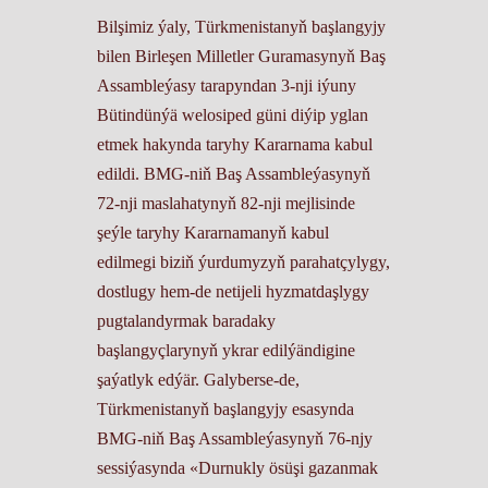
Bilşimiz ýaly, Türkmenistanyň başlangyjy
bilen Birleşen Milletler Guramasynyň Baş
Assambleýasy tarapyndan 3-nji iýuny
Bütindünýä welosiped güni diýip yglan
etmek hakynda taryhy Kararnama kabul
edildi. BMG-niň Baş Assambleýasynyň
72-nji maslahatynyň 82-nji mejlisinde
şeýle taryhy Kararnamanyň kabul
edilmegi biziň ýurdumyzyň parahatçylygy,
dostlugy hem-de netijeli hyzmatdaşlygy
pugtalandyrmak baradaky
başlangyçlarynyň ykrar edilýändigine
şaýatlyk edýär. Galyberse-de,
Türkmenistanyň başlangyjy esasynda
BMG-niň Baş Assambleýasynyň 76-njy
sessiýasynda «Durnukly ösüşi gazanmak