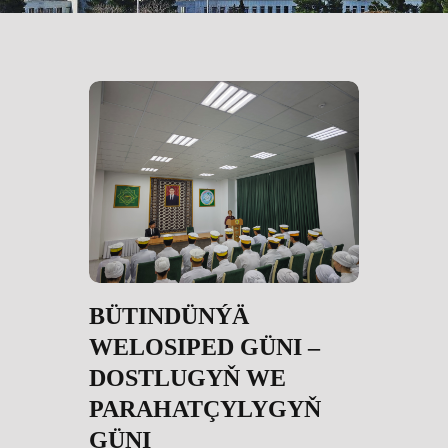
BÜTINDÜNÝÄ
WELOSIPED GÜNI –
DOSTLUGYŇ WE
PARAHATÇYLYGYŇ
GÜNI