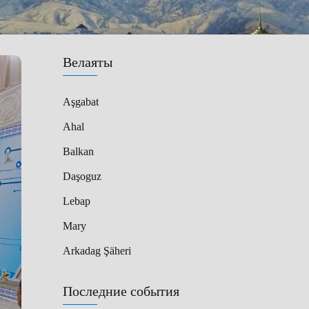
Велаяты
Aşgabat
Ahal
Balkan
Daşoguz
Lebap
Mary
Arkadag Şäheri
Последние события