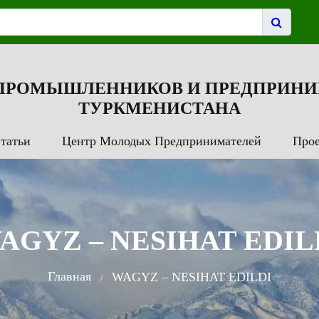
 ПРОМЫШЛЕННИКОВ И ПРЕДПРИНИ
ТУРКМЕНИСТАНА
татьи
Центр Молодых Предпринимателей
Про
AGYZ – NESIHAT EDIL
Главная
WAGYZ – NESIHAT EDILDI