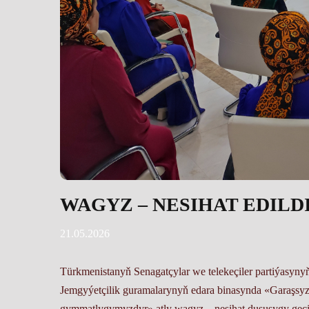
WAGYZ – NESIHAT EDILD
21.05.2026
Türkmenistanyň Senagatçylar we telekeçiler partiýasyny
Jemgyýetçilik guramalarynyň edara binasynda «Garaşsy
gymmatlygymyzdyr» atly wagyz – nesihat duşuşygy geçir