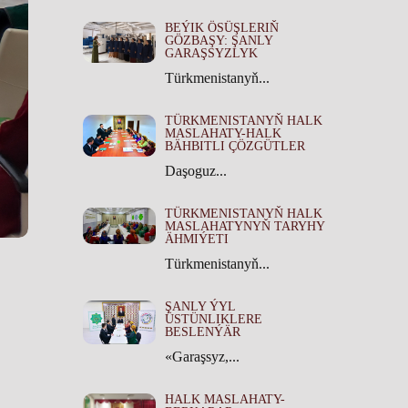
BEÝIK ÖSÜŞLERIŇ
GÖZBAŞY: ŞANLY
GARAŞSYZLYK
Türkmenistanyň...
TÜRKMENISTANYŇ HALK
MASLAHATY-HALK
BÄHBITLI ÇÖZGÜTLER
Daşoguz...
TÜRKMENISTANYŇ HALK
MASLAHATYNYŇ TARYHY
ÄHMIÝETI
Türkmenistanyň...
ŞANLY ÝYL
ÜSTÜNLIKLERE
BESLENÝÄR
«Garaşsyz,...
HALK MASLAHATY-