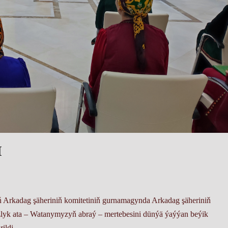
I
ň Arkadag şäheriniň komitetiniň gurnamagynda Arkadag şäheriniň
zlyk ata – Watanymyzyň abraý – mertebesini dünýä ýaýýan beýik
ildi.